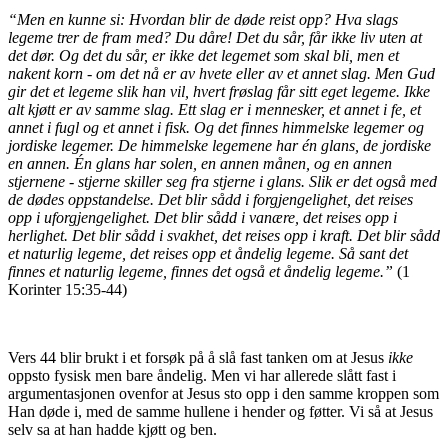
“Men en kunne si: Hvordan blir de døde reist opp? Hva slags
legeme trer de fram med? Du dåre! Det du sår, får ikke liv uten at
det dør. Og det du sår, er ikke det legemet som skal bli, men et
nakent korn - om det nå er av hvete eller av et annet slag. Men Gud
gir det et legeme slik han vil, hvert frøslag får sitt eget legeme. Ikke
alt kjøtt er av samme slag. Ett slag er i mennesker, et annet i fe, et
annet i fugl og et annet i fisk. Og det finnes himmelske legemer og
jordiske legemer. De himmelske legemene har én glans, de jordiske
en annen. Én glans har solen, en annen månen, og en annen
stjernene - stjerne skiller seg fra stjerne i glans. Slik er det også med
de dødes oppstandelse. Det blir sådd i forgjengelighet, det reises
opp i uforgjengelighet. Det blir sådd i vanære, det reises opp i
herlighet. Det blir sådd i svakhet, det reises opp i kraft. Det blir sådd
et naturlig legeme, det reises opp et åndelig legeme. Så sant det
finnes et naturlig legeme, finnes det også et åndelig legeme.”
(1
Korinter 15:35-44)
Vers 44 blir brukt i et forsøk på å slå fast tanken om at Jesus
ikke
oppsto fysisk men bare åndelig. Men vi har allerede slått fast i
argumentasjonen ovenfor at Jesus sto opp i den samme kroppen som
Han døde i, med de samme hullene i hender og føtter. Vi så at Jesus
selv sa at han hadde kjøtt og ben.