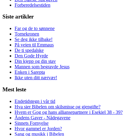
Forberedelsestiden
Siste artikler
Far og de to sønnene
Tornekronen
Se deg ikke tilbake!
På veien til Emmaus
De ti spedalske
Den Gode Hyrde
Din kjepp og din stav
Mannen som begravde Jesus
Enken i Sarepta
Ikke uten ditt nærvær!
Mest leste
Endetidstegn i vår tid
Hva sier Bibelen om skilsmisse og gjengifte?
Hvem er Gog og hans alliansepartnere i Esekiel 38 - 39?
Åndens Gaver - Nådegavene
Sinnets Fornyelse
Hvor gammel er Jorden?
Sang og musikk i Bibelen