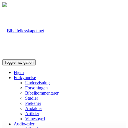
Toggle navigation
Hjem
Forkynnelse
Undervisning
Forsoningen
Bibelkommentarer
Studier
Prekener
Andakter
Artikler
Vitnesbyrd
Audio-taler