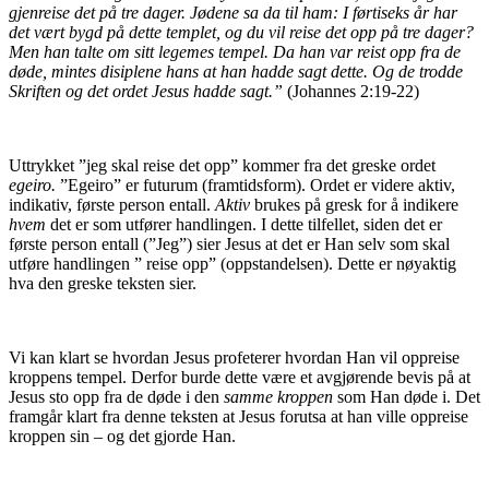
gjenreise det på tre dager. Jødene sa da til ham: I førtiseks år har
det vært bygd på dette templet, og du vil reise det opp på tre dager?
Men han talte om sitt legemes tempel. Da han var reist opp fra de
døde, mintes disiplene hans at han hadde sagt dette. Og de trodde
Skriften og det ordet Jesus hadde sagt.”
(Johannes 2:19-22)
Uttrykket ”jeg skal reise det opp” kommer fra det greske ordet
egeiro.
”Egeiro” er futurum (framtidsform). Ordet er videre aktiv,
indikativ, første person entall.
Aktiv
brukes på gresk for å indikere
hvem
det er som utfører handlingen. I dette tilfellet, siden det er
første person entall (”Jeg”) sier Jesus at det er Han selv som skal
utføre handlingen ” reise opp” (oppstandelsen). Dette er nøyaktig
hva den greske teksten sier.
Vi kan klart se hvordan Jesus profeterer hvordan Han vil oppreise
kroppens tempel. Derfor burde dette være et avgjørende bevis på at
Jesus sto opp fra de døde i den
samme kroppen
som Han døde i. Det
framgår klart fra denne teksten at Jesus forutsa at han ville oppreise
kroppen sin – og det gjorde Han.