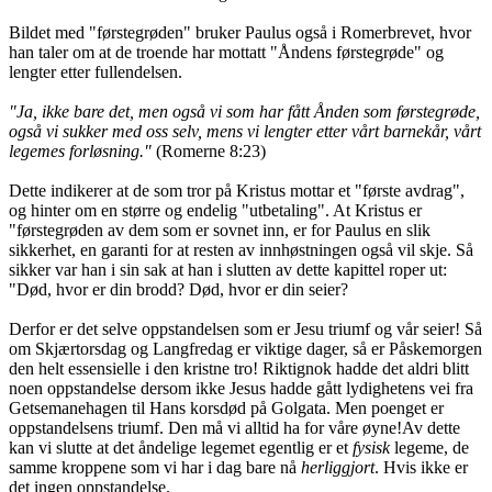
Bildet med "førstegrøden" bruker Paulus også i Romerbrevet, hvor
han taler om at de troende har mottatt "Åndens førstegrøde" og
lengter etter fullendelsen.
"Ja, ikke bare det, men også vi som har fått Ånden som førstegrøde,
også vi sukker med oss selv, mens vi lengter etter vårt barnekår, vårt
legemes forløsning."
(Romerne 8:23)
Dette indikerer at de som tror på Kristus mottar et "første avdrag",
og hinter om en større og endelig "utbetaling". At Kristus er
"førstegrøden av dem som er sovnet inn, er for Paulus en slik
sikkerhet, en garanti for at resten av innhøstningen også vil skje. Så
sikker var han i sin sak at han i slutten av dette kapittel roper ut:
"Død, hvor er din brodd? Død, hvor er din seier?
Derfor er det selve oppstandelsen som er Jesu triumf og vår seier! Så
om Skjærtorsdag og Langfredag er viktige dager, så er Påskemorgen
den helt essensielle i den kristne tro! Riktignok hadde det aldri blitt
noen oppstandelse dersom ikke Jesus hadde gått lydighetens vei fra
Getsemanehagen til Hans korsdød på Golgata. Men poenget er
oppstandelsens triumf. Den må vi alltid ha for våre øyne!Av dette
kan vi slutte at det åndelige legemet egentlig er et
fysisk
legeme, de
samme kroppene som vi har i dag bare nå
herliggjort
. Hvis ikke er
det ingen oppstandelse.