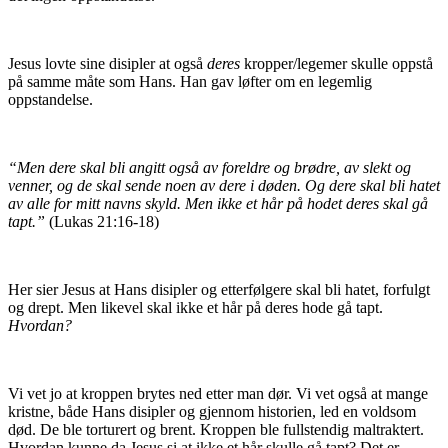
Jesus lovte sine disipler at også
deres
kropper/legemer skulle oppstå
på samme måte som Hans. Han gav løfter om en legemlig
oppstandelse.
“Men dere skal bli angitt også av foreldre og brødre, av slekt og
venner, og de skal sende noen av dere i døden. Og dere skal bli hatet
av alle for mitt navns skyld. Men ikke et hår på hodet deres skal gå
tapt.”
(Lukas 21:16-18)
Her sier Jesus at Hans disipler og etterfølgere skal bli hatet, forfulgt
og drept. Men likevel skal ikke et hår på deres hode gå tapt.
Hvordan?
Vi vet jo at kroppen brytes ned etter man dør. Vi vet også at mange
kristne, både Hans disipler og gjennom historien, led en voldsom
død. De ble torturert og brent. Kroppen ble fullstendig maltraktert.
Hvordan kunne da Jesus si at ikke et hår skulle gå tapt? Det er