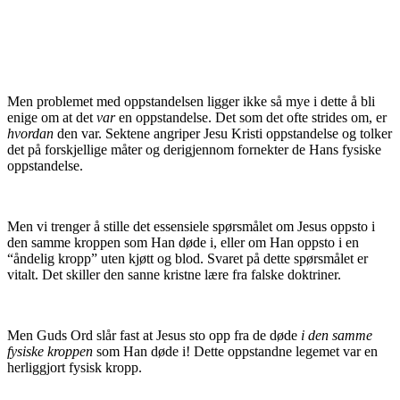
Men problemet med oppstandelsen ligger ikke så mye i dette å bli
enige om at det
var
en oppstandelse. Det som det ofte strides om, er
hvordan
den var. Sektene angriper Jesu Kristi oppstandelse og tolker
det på forskjellige måter og derigjennom fornekter de Hans fysiske
oppstandelse.
Men vi trenger å stille det essensiele spørsmålet om Jesus oppsto i
den samme kroppen som Han døde i, eller om Han oppsto i en
“åndelig kropp” uten kjøtt og blod. Svaret på dette spørsmålet er
vitalt. Det skiller den sanne kristne lære fra falske doktriner.
Men Guds Ord slår fast at Jesus sto opp fra de døde
i den samme
fysiske kroppen
som Han døde i! Dette oppstandne legemet var en
herliggjort fysisk kropp.