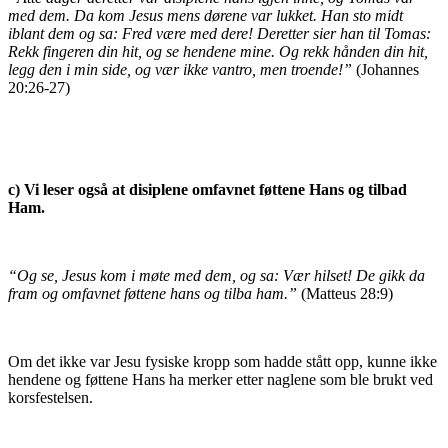
med dem. Da kom Jesus mens dørene var lukket. Han sto midt
iblant dem og sa: Fred være med dere! Deretter sier han til Tomas:
Rekk fingeren din hit, og se hendene mine. Og rekk hånden din hit,
legg den i min side, og vær ikke vantro, men troende!”
(Johannes
20:26-27)
c) Vi leser også at disiplene omfavnet føttene Hans og tilbad
Ham.
“Og se, Jesus kom i møte med dem, og sa: Vær hilset! De gikk da
fram og omfavnet føttene hans og tilba ham.”
(Matteus 28:9)
Om det ikke var Jesu fysiske kropp som hadde stått opp, kunne ikke
hendene og føttene Hans ha merker etter naglene som ble brukt ved
korsfestelsen.