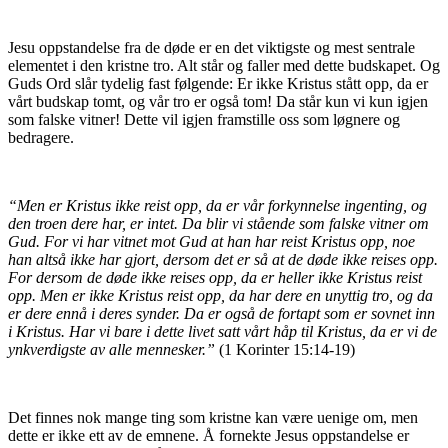
Jesu oppstandelse fra de døde er en det viktigste og mest sentrale
elementet i den kristne tro. Alt står og faller med dette budskapet. Og
Guds Ord slår tydelig fast følgende: Er ikke Kristus stått opp, da er
vårt budskap tomt, og vår tro er også tom! Da står kun vi kun igjen
som falske vitner! Dette vil igjen framstille oss som løgnere og
bedragere.
“Men er Kristus ikke reist opp, da er vår forkynnelse ingenting, og
den troen dere har, er intet. Da blir vi stående som falske vitner om
Gud. For vi har vitnet mot Gud at han har reist Kristus opp, noe
han altså ikke har gjort, dersom det er så at de døde ikke reises opp.
For dersom de døde ikke reises opp, da er heller ikke Kristus reist
opp. Men er ikke Kristus reist opp, da har dere en unyttig tro, og da
er dere ennå i deres synder. Da er også de fortapt som er sovnet inn
i Kristus. Har vi bare i dette livet satt vårt håp til Kristus, da er vi de
ynkverdigste av alle mennesker.”
(1 Korinter 15:14-19)
Det finnes nok mange ting som kristne kan være uenige om, men
dette er ikke ett av de emnene. Å fornekte Jesus oppstandelse er