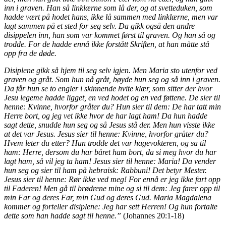
inn i graven. Han så linklærne som lå der, og at svetteduken, som
hadde vært på hodet hans, ikke lå sammen med linklærne, men var
lagt sammen på et sted for seg selv. Da gikk også den andre
disippelen inn, han som var kommet først til graven. Og han så og
trodde. For de hadde ennå ikke forstått Skriften, at han måtte stå
opp fra de døde.
Disiplene gikk så hjem til seg selv igjen. Men Maria sto utenfor ved
graven og gråt. Som hun nå gråt, bøyde hun seg og så inn i graven.
Da får hun se to engler i skinnende hvite klær, som sitter der hvor
Jesu legeme hadde ligget, en ved hodet og en ved føttene. De sier til
henne: Kvinne, hvorfor gråter du? Hun sier til dem: De har tatt min
Herre bort, og jeg vet ikke hvor de har lagt ham! Da hun hadde
sagt dette, snudde hun seg og så Jesus stå der. Men hun visste ikke
at det var Jesus. Jesus sier til henne: Kvinne, hvorfor gråter du?
Hvem leter du etter? Hun trodde det var hagevokteren, og sa til
ham: Herre, dersom du har båret ham bort, da si meg hvor du har
lagt ham, så vil jeg ta ham! Jesus sier til henne: Maria! Da vender
hun seg og sier til ham på hebraisk: Rabbuni! Det betyr Mester.
Jesus sier til henne: Rør ikke ved meg! For ennå er jeg ikke fart opp
til Faderen! Men gå til brødrene mine og si til dem: Jeg farer opp til
min Far og deres Far, min Gud og deres Gud. Maria Magdalena
kommer og forteller disiplene: Jeg har sett Herren! Og hun fortalte
dette som han hadde sagt til henne.”
(Johannes 20:1-18)