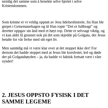
nemlig det samme som å benekte selve hjertet i selve
Kristendommen.
Som kristne er vi veldig opptatt av Jesu lidelseshistorie, fra Han ble
grepet i Getsemanehagen og til Han ropte “Det er fullbragt” og
deretter oppgav sin ånd med et høyt rop. Dette er selvsagt viktig, og
vi kan aldri få grunnet nok på det som skjedde på Golgata, der Jesus
betalte for vår frelse med sitt eget liv.
Men samtidig må vi være klar over at det stoppet ikke der! For
dersom det hadde stoppet med at Jesus ble korsfestet, led og døde
der på Golgatahøyden – ja, da hadde vi faktisk fortsatt vært i våre
synder!
2. JESUS OPPSTO FYSISK I DET
SAMME LEGEME