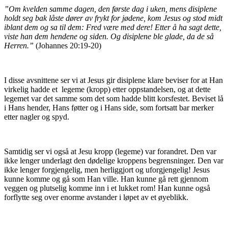
”Om kvelden samme dagen, den første dag i uken, mens disiplene
holdt seg bak låste dører av frykt for jødene, kom Jesus og stod midt
iblant dem og sa til dem: Fred være med dere! Etter å ha sagt dette,
viste han dem hendene og siden. Og disiplene ble glade, da de så
Herren.”
(Johannes 20:19-20)
I disse avsnittene ser vi at Jesus gir disiplene klare beviser for at Han
virkelig hadde et legeme (kropp) etter oppstandelsen, og at dette
legemet var det samme som det som hadde blitt korsfestet. Beviset lå
i Hans hender, Hans føtter og i Hans side, som fortsatt bar merker
etter nagler og spyd.
Samtidig ser vi også at Jesu kropp (legeme) var forandret. Den var
ikke lenger underlagt den dødelige kroppens begrensninger. Den var
ikke lenger forgjengelig, men herliggjort og uforgjengelig! Jesus
kunne komme og gå som Han ville. Han kunne gå rett gjennom
veggen og plutselig komme inn i et lukket rom! Han kunne også
forflytte seg over enorme avstander i løpet av et øyeblikk.