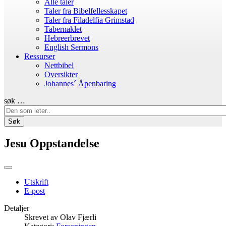
Alle taler
Taler fra Bibelfellesskapet
Taler fra Filadelfia Grimstad
Tabernaklet
Hebreerbrevet
English Sermons
Ressurser
Nettbibel
Oversikter
Johannes´ Åpenbaring
søk …
Søk
Jesu Oppstandelse
Utskrift
E-post
Detaljer
Skrevet av
Olav Fjærli