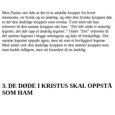
Men Paulus sier
ikke
at det er to adskilte kropper for hvert
menneske, en fysisk og en åndelig, og etter den fysiske kroppen dør,
er det den åndelige kroppen som overtar. Tvert imot når han
refererer til den samme kroppen sier han:
”Det blir sådd et naturlig
legeme, det står opp et åndelig legeme.”
Ordet
”Det”
refererer til
det
samme
legemet i begge setningene og ikke til forskjellige. Det
samme legemet oppstår igjen, men nå som et
herliggjort
legeme.
Med andre ord: den åndelige kroppen er den
samme
kroppen som
man hadde tidligere, men nå forandret til en åndelig.
3. DE DØDE I KRISTUS SKAL OPPSTÅ
SOM HAM