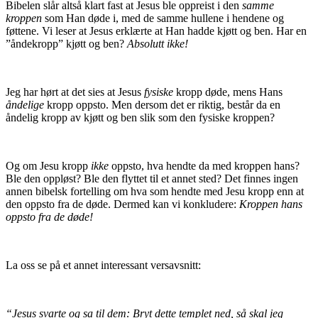
Bibelen slår altså klart fast at Jesus ble oppreist i den
samme
kroppen
som Han døde i, med de samme hullene i hendene og
føttene. Vi leser at Jesus erklærte at Han hadde kjøtt og ben. Har en
”åndekropp” kjøtt og ben?
Absolutt ikke!
Jeg har hørt at det sies at Jesus
fysiske
kropp døde, mens Hans
åndelige
kropp oppsto. Men dersom det er riktig, består da en
åndelig kropp av kjøtt og ben slik som den fysiske kroppen?
Og om Jesu kropp
ikke
oppsto, hva hendte da med kroppen hans?
Ble den oppløst? Ble den flyttet til et annet sted? Det finnes ingen
annen bibelsk fortelling om hva som hendte med Jesu kropp enn at
den oppsto fra de døde. Dermed kan vi konkludere:
Kroppen hans
oppsto fra de døde!
La oss se på et annet interessant versavsnitt:
“Jesus svarte og sa til dem: Bryt dette templet ned, så skal jeg