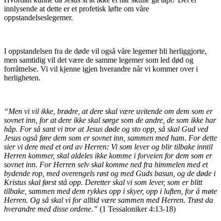
innlysende at dette er et profetisk løfte om våre
oppstandelseslegemer.
I oppstandelsen fra de døde vil også våre legemer bli herliggjorte,
men samtidig vil det være de samme legemer som led død og
forråtnelse. Vi vil kjenne igjen hverandre når vi kommer over i
herligheten.
“Men vi vil ikke, brødre, at dere skal være uvitende om dem som er
sovnet inn, for at dere ikke skal sørge som de andre, de som ikke har
håp. For så sant vi tror at Jesus døde og sto opp, så skal Gud ved
Jesus også føre dem som er sovnet inn, sammen med ham. For dette
sier vi dere med et ord av Herren: Vi som lever og blir tilbake inntil
Herren kommer, skal aldeles ikke komme i forveien for dem som er
sovnet inn. For Herren selv skal komme ned fra himmelen med et
bydende rop, med overengels røst og med Guds basun, og de døde i
Kristus skal først stå opp. Deretter skal vi som lever, som er blitt
tilbake, sammen med dem rykkes opp i skyer, opp i luften, for å møte
Herren. Og så skal vi for alltid være sammen med Herren. Trøst da
hverandre med disse ordene.”
(1 Tessaloniker 4:13-18)