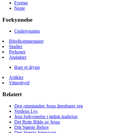
Forrige
Neste
Forkynnelse
Undervisning
Bibelkommentarer
Studier
Prekener
Andakter
Bare et drypp
Artikler
Vitnesbyrd
Relatert
Den oppstandne Jesus åpenbarer seg
Verdens Lys
Jesu forkynnelse i jødisk tradisjon
Det Rette Bilde av Jesus
Ditt Største Behov
Den Største Julegaven