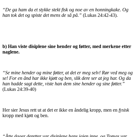
“De ga ham da et stykke stekt fisk og noe av en honningkake. Og
han tok det og spiste det mens de så på.”
(Lukas 24:42-43).
b)
Han viste disiplene sine hender og føtter, med merkene etter
naglene.
“Se mine hender og mine føtter, at det er meg selv! Rør ved meg og
se! For en ånd har ikke kjøtt og ben, slik dere ser at jeg har. Og da
han hadde sagt dette, viste han dem sine hender og sine føtter.”
(Lukas 24:39-40)
Her sier Jesus rett ut at det er ikke en åndelig kropp, men en
fysisk
kropp med kjøtt og ben.
“Åtte dager deretter var disiplene hans igjen inne, og Tomas var