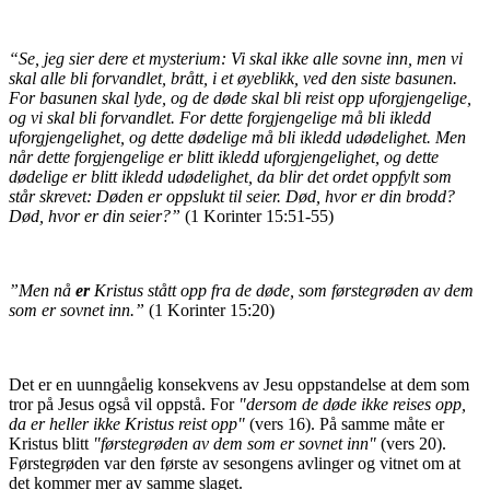
“Se, jeg sier dere et mysterium: Vi skal ikke alle sovne inn, men vi
skal alle bli forvandlet, brått, i et øyeblikk, ved den siste basunen.
For basunen skal lyde, og de døde skal bli reist opp uforgjengelige,
og vi skal bli forvandlet. For dette forgjengelige må bli ikledd
uforgjengelighet, og dette dødelige må bli ikledd udødelighet. Men
når dette forgjengelige er blitt ikledd uforgjengelighet, og dette
dødelige er blitt ikledd udødelighet, da blir det ordet oppfylt som
står skrevet: Døden er oppslukt til seier. Død, hvor er din brodd?
Død, hvor er din seier?”
(1 Korinter 15:51-55)
”Men nå
er
Kristus stått opp fra de døde, som førstegrøden av dem
som er sovnet inn.”
(1 Korinter 15:20)
Det er en uunngåelig konsekvens av Jesu oppstandelse at dem som
tror på Jesus også vil oppstå. For
"dersom de døde ikke reises opp,
da er heller ikke Kristus reist opp"
(vers 16). På samme måte er
Kristus blitt
"førstegrøden av dem som er sovnet inn"
(vers 20).
Førstegrøden var den første av sesongens avlinger og vitnet om at
det kommer mer av samme slaget.