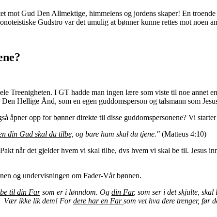
rettet mot Gud Den Allmektige, himmelens og jordens skaper! En troende 
 monoteistiske Gudstro var det umulig at bønner kunne rettes mot noen 
iene?
 hele Treenigheten. I GT hadde man ingen lære som viste til noe annet 
 for Den Hellige Ånd, som en egen guddomsperson og talsmann som Jesu
gså åpner opp for bønner direkte til disse guddomspersonene? Vi starter
n din Gud skal du tilbe,
og bare ham skal du tjene."
(Matteus 4:10)
le Pakt når det gjelder hvem vi skal tilbe, dvs hvem vi skal be til. Jesu
ekenen og undervisningen om Fader-Vår bønnen.
be til din Far
som er i lønndom. Og
din Far
, som ser i det skjulte, ska
d. Vær ikke lik dem! For
dere har en Far
som vet hva dere trenger, før 