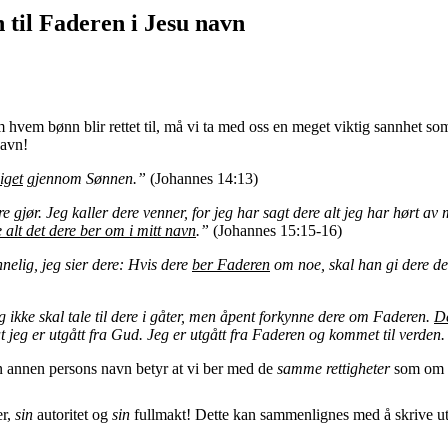
 til Faderen i Jesu navn
 hvem bønn blir rettet til, må vi ta med oss en meget viktig sannhet so
navn!
iget
gjennom Sønnen.”
(Johannes 14:13)
rre gjør. Jeg kaller dere venner, for jeg har sagt dere alt jeg har hørt a
 alt det dere ber om i mitt navn
.
”
(Johannes 15:15-16)
elig, jeg sier dere: Hvis dere
ber Faderen
om noe, skal han gi dere de
eg ikke skal tale til dere i gåter, men åpent forkynne dere om Faderen.
De
at jeg er utgått fra Gud. Jeg er utgått fra Faderen og kommet til verden.
 en annen persons navn betyr at vi ber med de
samme rettigheter
som om d
er,
sin
autoritet og
sin
fullmakt! Dette kan sammenlignes med å skrive ut e