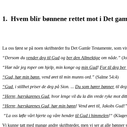
1. Hvem blir bønnene rettet mot i
Det gam
La oss først se på noen skriftsteder fra Det Gamle Testamente, som v
“Dersom du
vender deg til Gud
og
ber den Allmektige
om nåde.”
(
“Hør når jeg roper om hjelp, min konge og
min Gud
!
For til deg ber
“Gud, hør min bønn
, vend øret til min munns ord.”
(Salme 54:4)
“Gud
, i stillhet priser de deg på Sion. ...
Du som hører bønner
, til d
“Herre, hærskarenes Gud
, hvor lenge vil du la din vrede ryke mot dit
“Herre, hærskarenes Gud, hør min bønn
! Vend øret til, Jakobs Gud!
“La oss løfte vårt hjerte og våre hender
til Gud i himmelen
!“
(Klage
Vi kunne tatt med mange andre skriftsteder, men vi ser at alle bønner 