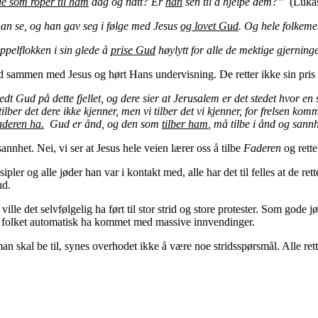
de som roper til ham
dag og natt? Er
han
sen til å hjelpe dem?”
(Lukas
 han se, og han gav seg i følge med Jesus
og lovet Gud
. Og hele folkem
ppelflokken i sin glede å
prise Gud
høylytt for alle de mektige gjerning
tid sammen med Jesus og hørt Hans undervisning. De retter ikke sin pris
bedt Gud på dette fjellet, og dere sier at Jerusalem er det stedet hvor e
 tilber det dere ikke kjenner, men vi tilber det vi kjenner, for frelsen 
Faderen ha.
Gud er ånd, og den som
tilber ham
, må tilbe i ånd og sann
annhet. Nei, vi ser at Jesus hele veien lærer oss å tilbe
Faderen
og rette
sipler og alle jøder han var i kontakt med, alle har det til felles at de 
ud.
 ville det selvfølgelig ha ført til stor strid og store protester. Som go
og folket automatisk ha kommet med massive innvendinger.
an skal be til, synes overhodet ikke å være noe stridsspørsmål. Alle 