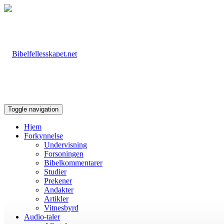
Toggle navigation
Hjem
Forkynnelse
Undervisning
Forsoningen
Bibelkommentarer
Studier
Prekener
Andakter
Artikler
Vitnesbyrd
Audio-taler