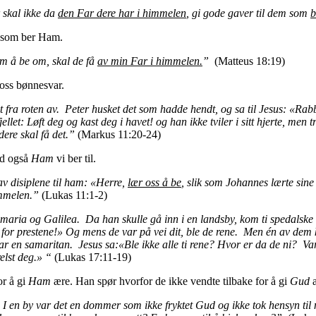
 skal ikke da
den Far dere har i himmelen
, gi gode gaver til dem som
b
n som ber Ham.
 om å be om, skal de få
av min Far i himmelen.
”
(Matteus 18:19)
 oss bønnesvar.
net fra roten av. Peter husket det som hadde hendt, og sa til Jesus: «Ra
ellet: Løft deg og kast deg i havet! og han ikke tviler i sitt hjerte, men tr
 dere skal få det.”
(Markus 11:20-24)
med også
Ham
vi ber til.
v disiplene til ham: «Herre,
lær oss å be
, slik som Johannes lærte sine
immelen.”
(Lukas 11:1-2)
ia og Galilea. Da han skulle gå inn i en landsby, kom ti spedalske 
or prestene!» Og mens de var på vei dit, ble de rene. Men én av dem ko
var en samaritan. Jesus sa:«Ble ikke alle ti rene? Hvor er da de ni? 
elst deg.» “
(Lukas 17:11-19)
or å gi
Ham
ære. Han spør hvorfor de ikke vendte tilbake for å gi
Gud
 I en by var det en dommer som ikke fryktet Gud og ikke tok hensyn t