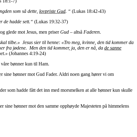
 18:1-7)
engden som så dette,
lovpriste Gud
.
“
(Lukas 18:42-43)
er de hadde sett.“
(Lukas 19:32-37)
 og glede mot Jesus, men priser
Gud
– altså
Faderen
.
n skal tilbe.» Jesus sier til henne: «Tro meg, kvinne, den tid kommer da
kommer fra jødene. Men den tid kommer, ja, den er nå, da
de sanne
het.»
(Johannes 4:19-24)
 våre bønner kun til Ham.
retter sine bønner mot Gud Fader. Aldri noen gang hører vi om
de jøder som hadde fått det inn med morsmelken at alle bønner kun skulle
retter sine bønner mot den samme opphøyde Majesteten på himmelens