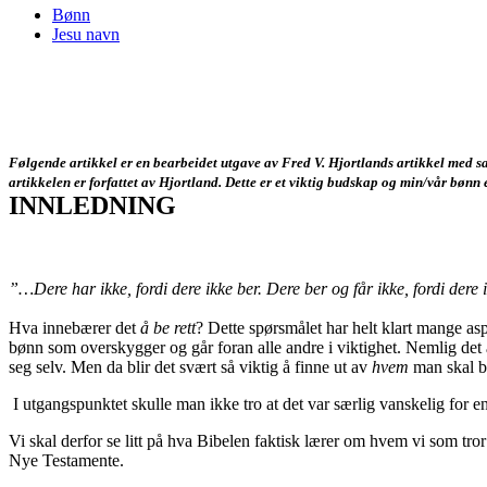
Bønn
Jesu navn
Følgende artikkel er en bearbeidet utgave av Fred V. Hjortlands artikkel med samm
artikkelen er forfattet av Hjortland. Dette er et viktig budskap og min/vår bønn e
INNLEDNING
”…Dere har ikke, fordi dere ikke ber. Dere ber og får ikke, fordi dere 
Hva innebærer det
å be rett
? Dette spørsmålet har helt klart mange asp
bønn som overskygger og går foran alle andre i viktighet. Nemlig det 
seg selv. Men da blir det svært så viktig å finne ut av
hvem
man skal be
I utgangspunktet skulle man ikke tro at det var særlig vanskelig for en 
Vi skal derfor se litt på hva Bibelen faktisk lærer om hvem vi som tror
Nye Testamente.