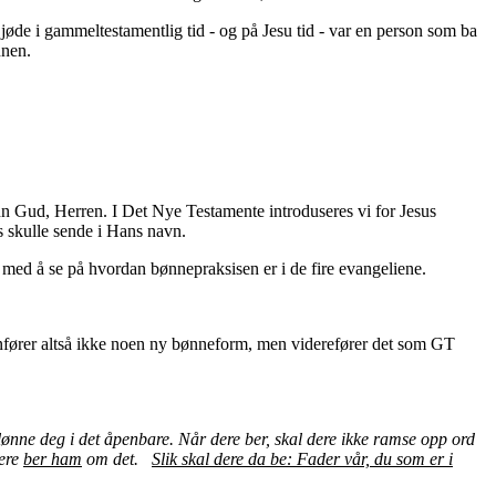
jøde i gammeltestamentlig tid - og på Jesu tid - var en person som ba
annen.
enn Gud, Herren. I Det Nye Testamente introduseres vi for Jesus
s skulle sende i Hans navn.
 med å se på hvordan bønnepraksisen er i de fire evangeliene.
s innfører altså ikke noen ny bønneform, men viderefører det som GT
l lønne deg i det åpenbare. Når dere ber, skal dere ikke ramse opp ord
dere
ber ham
om det.
Slik skal dere da be: Fader vår, du som er i