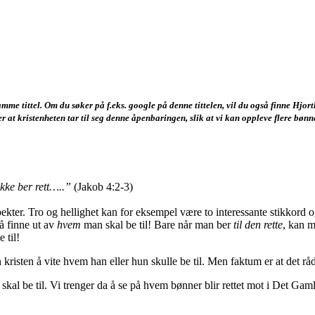
e tittel. Om du søker på f.eks. google på denne tittelen, vil du også finne Hjortl
r at kristenheten tar til seg denne åpenbaringen, slik at vi kan oppleve flere bønne
ikke ber rett…..”
(Jakob 4:2-3)
ekter. Tro og hellighet kan for eksempel være to interessante stikkord og
å finne ut av
hvem
man skal be til! Bare når man ber
til den rette
, kan m
 til!
kristen å vite hvem han eller hun skulle be til. Men faktum er at det råde
 skal be til. Vi trenger da å se på hvem bønner blir rettet mot i Det Gam