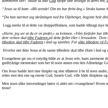
dommeren sier! Skulle så ikke
Gud
hjelpe sine utvalgte til deres rett,
“Jesus sa til ham: «Bli seende! Din tro har frelst deg.» Straks kunne
“Da han nærmet seg skråningen ned fra Oljeberget, begynte hele disi
Legg merke til at dette var disippelflokken, som hadde tilbragt mye 
«Herre, jeg ser at du er en profet,» sa kvinnen. «Våre forfedre har til
dere verken skal
tilbe Faderen
på dette fjellet eller i Jerusalem. Dere
tilbedere skal tilbe Faderen
i ånd og sannhet. For
slike tilbedere vil 
Hvorfor sier ikke Jesus at de sanne tilbedere skal tilbe
Ham
i ånd og s
Evangeliene gir oss et entydig bilde av at Jesus selv, hans nærmeste di
gudfryktige mennesker som ber til noen annen enn den Allmektige G
Om Jesus hadde lært sine disipler og sine tilhørere å be til noen andre,
rettes mot den ene og eneste Gud, Israels Gud, ville både disiplene 
Men noen slike innvendinger hører vi aldri om i evangeliene! Hvem m
trone!