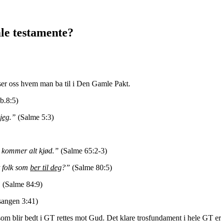
le testamente?
iser oss hvem man ba til i Den Gamle Pakt.
Job.8:5)
 jeg
.
”
(Salme 5:3)
eg kommer alt kjød.”
(Salme 65:2-3)
t folk som
ber til deg
?”
(Salme 80:5)
”
(Salme 84:9)
sangen 3:41)
som blir bedt i GT rettes mot Gud. Det klare trosfundament i hele GT er