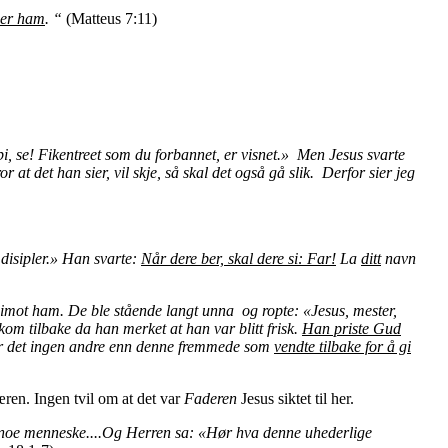
er ham
.
“
(Matteus 7:11)
bbi, se! Fikentreet som du forbannet, er visnet.» Men Jesus svarte
or at det han sier, vil skje, så skal det også gå slik. Derfor sier jeg
 disipler.» Han svarte:
Når dere ber, skal dere si: Far!
La
ditt
navn
imot ham. De ble stående langt unna og ropte: «Jesus, mester,
m tilbake da han merket at han var blitt frisk.
Han priste Gud
Var det ingen andre enn denne fremmede som
vendte tilbake for å gi
æren. Ingen tvil om at det var
Faderen
Jesus siktet til her.
il noe menneske....Og Herren sa: «Hør hva denne uhederlige