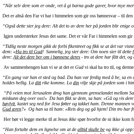
”Når selv dere som er onde, vet å gi barna gode gaver, hvor mye mer
Det er altså den Far vi har i himmelen som gir oss bønnesvar – til de
“Også dette sier jeg dere: Alt det to av dere her på jorden blir enige
Igjen understreker Jesus det same. Det er vår Far i himmelen som gir
“Tidlig neste morgen gikk de forbi fikentreet og fikk se at det var vis
dem: «
Ha tro til Gud
! Sannelig, jeg sier dere: Om noen sier til dette fj
dere:
Alt det dere ber om i bønnene deres
- tro at dere har fått det, og
Av sammenhengen kan vi se at det er
Gud
vi skal ha tro til, og der
“En gang var han et sted og bad. Da han var ferdig med å be, sa en a
holdes hellig. La
ditt
rike komme. La
din
vilje skje på jorden som i h
“På veien mot Jerusalem drog han gjennom grenselandet mellom Samar
miskunn deg over oss!» Da han fikk se dem, sa han: «Gå og vis dere f
høylytt,
kastet seg ned for Jesu føtter og takket ham. Denne mannen 
Gud æren
?» Og han sa til ham: «Reis deg og gå hjem! Din tro har fr
Her bør vi legge merke til at Jesus
ikke
spør hvorfor de ni ikke kom f
“Han fortalte dem en lignelse om at de
alltid skulle be
og ikke gi opp: