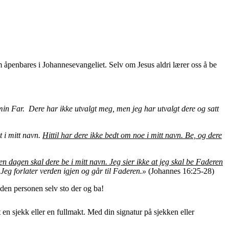
m åpenbares i Johannesevangeliet. Selv om Jesus aldri lærer oss å be
v min Far. Dere har ikke utvalgt meg, men jeg har utvalgt dere og satt
t i mitt navn.
Hittil har dere ikke bedt om noe i mitt navn. Be, og dere
n dagen skal dere be i mitt navn. Jeg sier ikke at jeg skal be Faderen
 Jeg forlater verden igjen og går til Faderen.»
(Johannes 16:25-28)
en personen selv sto der og ba!
n sjekk eller en fullmakt. Med din signatur på sjekken eller