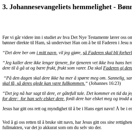
3. Johannesevangeliets hemmelighet - Bønn
Før vi går videre inn i studiet av hva Det Nye Testamente lærer oss om
bønner direkte til Ham, så underviser Han om å be til Faderen i Jesu 
“Det dere ber om
i mitt navn
, vil jeg gjøre,
så Faderen skal bli forherl
“Jeg kaller dere ikke lenger tjenere, for tjeneren vet ikke hva hans he
dere til å gå ut og bære frukt, frukt som varer. Da skal
Faderen gi dere
“På den dagen skal dere ikke ha mer å spørre meg om. Sannelig, sann
skal få, så deres glede kan være fullkommen.
“
(Johannes 16:23)
“Det jeg nå har sagt til dere, er gåtefull tale. Det kommer en tid da j
for dere; for han selv elsker dere
, fordi dere har elsket meg og trodd 
Jesus har gitt oss rett og myndighet til å be i Hans eget navn! Å be i
Ved å gi oss retten til å bruke sitt navn, har Jesus gitt oss
sine
rettighet
fullmakten, var det jo akkurat som om du selv sto der.