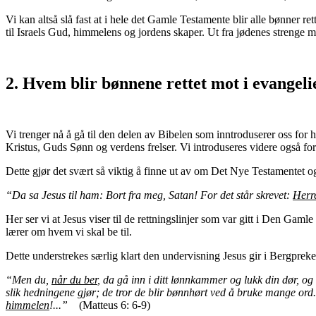
Vi kan altså slå fast at i hele det Gamle Testamente blir alle bønner 
til Israels Gud, himmelens og jordens skaper. Ut fra jødenes strenge
2. Hvem blir bønnene rettet mot
i evangel
Vi trenger nå å gå til den delen av Bibelen som inntroduserer oss for
Kristus, Guds Sønn og verdens frelser. Vi introduseres videre også
Dette gjør det svært så viktig å finne ut av om Det Nye Testamentet o
“Da sa Jesus til ham: Bort fra meg, Satan! For det står skrevet:
Herre
Her ser vi at Jesus viser til de rettningslinjer som var gitt i Den Gam
lærer om hvem vi skal be til.
Dette understrekes særlig klart den undervisning Jesus gir i Bergpr
“Men du,
når du ber
, da gå inn i ditt lønnkammer og lukk din dør, og
slik hedningene gjør; de tror de blir bønnhørt ved å bruke mange or
himmelen
!...”
(Matteus 6: 6-9)