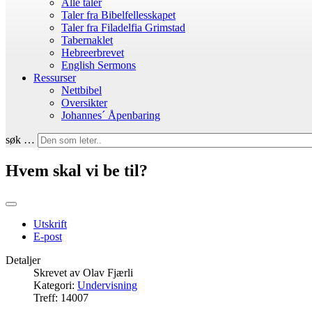
Alle taler
Taler fra Bibelfellesskapet
Taler fra Filadelfia Grimstad
Tabernaklet
Hebreerbrevet
English Sermons
Ressurser
Nettbibel
Oversikter
Johannes´ Åpenbaring
søk …
Hvem skal vi be til?
Utskrift
E-post
Detaljer
Skrevet av
Olav Fjærli
Kategori:
Undervisning
Treff: 14007