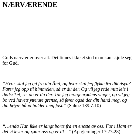
NÆRVÆRENDE
Guds nærvær er over alt. Det finnes ikke et sted man kan skjule seg
for Gud.
”
Hvor skal jeg gå fra din Ånd, og hvor skal jeg flykte fra ditt åsyn?
Farer jeg opp til himmelen, så er du der. Og vil jeg rede mitt leie i
dødsriket, se, da er du der. Tar jeg morgenrødens vinger, og vil jeg
bo ved havets ytterste grense, så fører også der din hånd meg, og
din høyre hånd holder meg fast.”
(Salme 139:7-10)
“…enda Han ikke er langt borte fra en eneste av oss. For i Ham er
det vi lever og rører oss og er til…”
(Ap gjerninger 17:27-28)