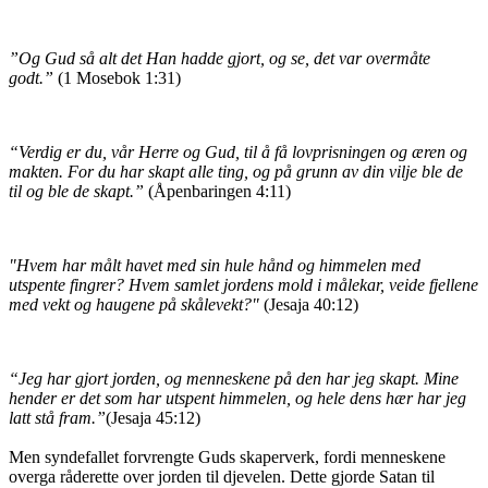
”Og Gud så alt det Han hadde gjort, og se, det var overmåte
godt.”
(1 Mosebok 1:31)
“Verdig er du, vår Herre og Gud, til å få lovprisningen og æren og
makten. For du har skapt alle ting, og på grunn av din vilje ble de
til og ble de skapt.”
(Åpenbaringen 4:11)
"Hvem har målt havet med sin hule hånd og himmelen med
utspente fingrer? Hvem samlet jordens mold i målekar, veide fjellene
med vekt og haugene på skålevekt?"
(Jesaja 40:12)
“Jeg har gjort jorden, og menneskene på den har jeg skapt. Mine
hender er det som har utspent himmelen, og hele dens hær har jeg
latt stå fram.”
(Jesaja 45:12)
Men syndefallet forvrengte Guds skaperverk, fordi menneskene
overga råderette over jorden til djevelen. Dette gjorde Satan til