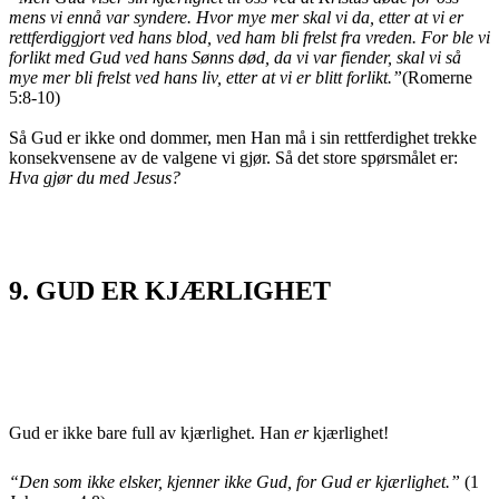
mens vi ennå var syndere. Hvor mye mer skal vi da, etter at vi er
rettferdiggjort ved hans blod, ved ham bli frelst fra vreden. For ble vi
forlikt med Gud ved hans Sønns død, da vi var fiender, skal vi så
mye mer bli frelst ved hans liv, etter at vi er blitt forlikt.”
(Romerne
5:8-10)
Så Gud er ikke ond dommer, men Han må i sin rettferdighet trekke
konsekvensene av de valgene vi gjør. Så det store spørsmålet er:
Hva gjør du med Jesus?
9. GUD ER KJÆRLIGHET
Gud er ikke bare full av kjærlighet. Han
er
kjærlighet!
“
Den som ikke elsker, kjenner ikke Gud, for Gud er kjærlighet.”
(1