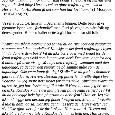
Jeg har utvalgt ham for at han skal befale sine barn og sitt hus etter
seg at de skal følge Herrens vei og gjøre rettferd og rett, slik at
Herren kan la Abraham få det som han har lovt ham.”
(1 Mosebok
18:16-19 og 29)
Vi ser at Gud tok hensyn til Abrahams bønner. Dette betyr at vi
gjennom bønn kan
"forhandle"
med Gud på vegne av vårt folk og
deres synder! Bibelen kaller dette å gå i forbønn for sitt folk.
“Abraham trådte nærmere og sa: Vil du da rive bort den rettferdige
sammen med den ugudelige? Kanskje er det femti rettferdige i byen.
Vil du da rive dem bort? Vil du ikke bære over med stedet for de
femti rettferdiges skyld som kunne være der? Det være langt fra deg
å handle på dette vis og slå i hjel den rettferdige sammen med den
ugudelige, så det går den rettferdige på samme måte som den
ugudelige. Slikt være langt fra deg! Skulle ikke all jordens dommer
gjøre rett? Da sa Herren: Dersom jeg finner femti rettferdige i byen
Sodoma, vil jeg spare hele stedet for deres skyld. Abraham svarte da
og sa: Se, jeg har dristet meg til å tale til Herren, enda jeg er støv
og aske. Kanskje kunne det mangle fem på de femti rettferdige? Vil
du da ødelegge hele byen på grunn av disse fem? Han sa: Jeg skal
ikke ødelegge den dersom jeg finner førtifem der. Men han fortsatte
å tale til ham, og sa: Kanskje det finnes førti der. Han svarte: Jeg
skal ikke gjøre det - for de førtis skyld. Han sa da: Å, Herren må
ikke bli vred om jeg taler! Kanskje det finnes tretti der. Han svarte: