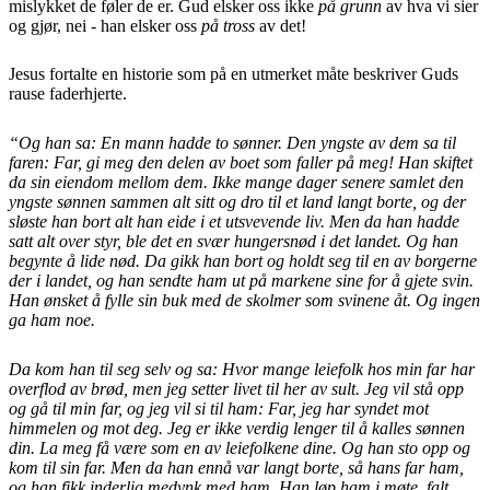
mislykket de føler de er. Gud elsker oss ikke
på grunn
av hva vi sier
og gjør, nei - han elsker oss
på tross
av det!
Jesus fortalte en historie som på en utmerket måte beskriver Guds
rause faderhjerte.
“Og han sa: En mann hadde to sønner. Den yngste av dem sa til
faren: Far, gi meg den delen av boet som faller på meg! Han skiftet
da sin eiendom mellom dem. Ikke mange dager senere samlet den
yngste sønnen sammen alt sitt og dro til et land langt borte, og der
sløste han bort alt han eide i et utsvevende liv. Men da han hadde
satt alt over styr, ble det en svær hungersnød i det landet. Og han
begynte å lide nød. Da gikk han bort og holdt seg til en av borgerne
der i landet, og han sendte ham ut på markene sine for å gjete svin.
Han ønsket å fylle sin buk med de skolmer som svinene åt. Og ingen
ga ham noe.
Da kom han til seg selv og sa: Hvor mange leiefolk hos min far har
overflod av brød, men jeg setter livet til her av sult. Jeg vil stå opp
og gå til min far, og jeg vil si til ham: Far, jeg har syndet mot
himmelen og mot deg. Jeg er ikke verdig lenger til å kalles sønnen
din. La meg få være som en av leiefolkene dine. Og han sto opp og
kom til sin far. Men da han ennå var langt borte, så hans far ham,
og han fikk inderlig medynk med ham. Han løp ham i møte, falt