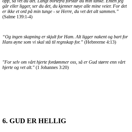
opp, så vet du det. Langt bortefra forstår du min tanke. Enten jeg
går eller ligger, ser du det, du kjenner nøye alle mine veier. For det
er ikke et ord på min tunge - se Herre, du vet det alt sammen.”
(Salme 139:1-4)
“Og ingen skapning er skjult for Ham. Alt ligger nakent og bart for
Hans øyne som vi skal stå til regnskap for.”
(Hebreerne 4:13)
"For selv om vårt hjerte fordømmer oss, så er Gud større enn vårt
hjerte og vet alt."
(1 Johannes 3:20)
6. GUD ER HELLIG