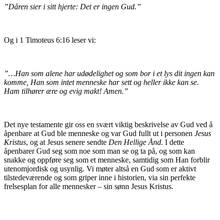
”Dåren sier i sitt hjerte: Det er ingen Gud.”
Og i 1 Timoteus 6:16 leser vi:
”…Han som alene har udødelighet og som bor i et lys dit ingen kan
komme, Han som intet menneske har sett og heller ikke kan se.
Ham tilhører ære og evig makt! Amen.”
Det nye testamente gir oss en svært viktig beskrivelse av Gud ved å
åpenbare at Gud ble menneske og var Gud fullt ut i personen
Jesus
Kristus
, og at Jesus senere sendte
Den Hellige Ånd.
I dette
åpenbarer Gud seg som noe som man se og ta på, og som kan
snakke og oppføre seg som et menneske, samtidig som Han forblir
utenomjordisk og usynlig. Vi møter altså en Gud som er aktivt
tilstedeværende og som griper inne i historien, via sin perfekte
frelsesplan for alle mennesker – sin sønn Jesus Kristus.