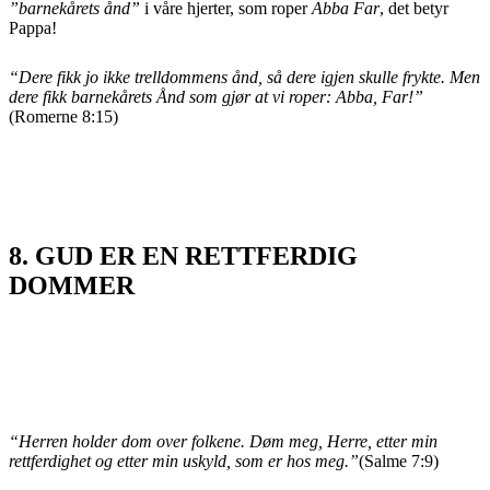
”barnekårets ånd”
i våre hjerter, som roper
Abba Far
, det betyr
Pappa!
“Dere fikk jo ikke trelldommens ånd, så dere igjen skulle frykte. Men
dere fikk barnekårets Ånd som gjør at vi roper: Abba, Far!”
(Romerne 8:15)
8. GUD ER EN RETTFERDIG
DOMMER
“Herren holder dom over folkene. Døm meg, Herre, etter min
rettferdighet og etter min uskyld, som er hos meg.”
(Salme 7:9)