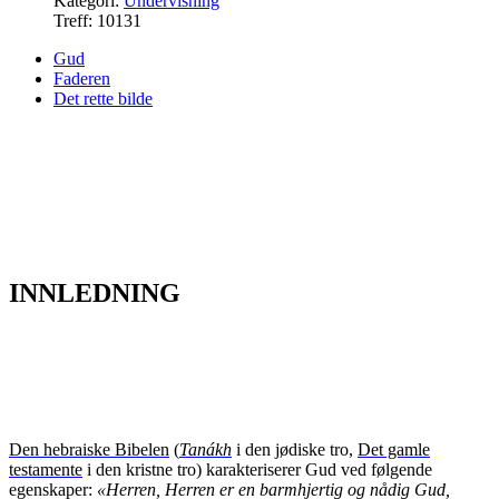
Kategori:
Undervisning
Treff: 10131
Gud
Faderen
Det rette bilde
INNLEDNING
Den hebraiske Bibelen
(
Tanákh
i den jødiske tro
,
Det gamle
testamente
i d
en kristne tro
)
karakteriserer Gud ved følgende
egenskaper:
«Herren, Herren er en barmhjertig og nådig Gud,