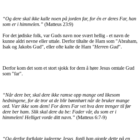
“Og dere skal ikke kalle noen på jorden far, for én er deres Far, han
som er i himmelen.”
(Matteus 23:9)
For det jødiske folk, var Guds navn noe svært hellig - et navn de
kunne aldri nevne eller uttale. Derfor tiltalte de Ham som "Abraham,
Isak og Jakobs Gud",
e
ller ofte kalte de Ham
"Herren Gud
".
Derfor kom det som et stort sjokk for dem å høre Jesus omtale Gud
som "far".
“Når dere ber, skal dere ikke ramse opp mange ord likesom
hedningene, for de tror at de blir bønnhørt når de bruker mange
ord. Vær ikke som dem! For deres Far vet hva dere trenger til før
dere ber ham. Slik skal dere da be: Fader vår, du som er i
himmelen! Helliget vorde ditt navn.”
(Matteus 6:7-9)
“Og derfor forfulgte judeerne Jesus, fordi han gjorde dette på en