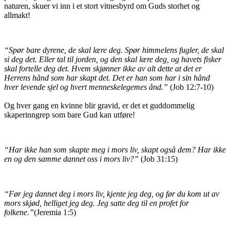
naturen, skuer vi inn i et stort vitnesbyrd om Guds storhet og
allmakt!
“Spør bare dyrene, de skal lære deg. Spør himmelens fugler, de skal
si deg det. Eller tal til jorden, og den skal lære deg, og havets fisker
skal fortelle deg det. Hvem skjønner ikke av alt dette at det er
Herrens hånd som har skapt det. Det er han som har i sin hånd
hver levende sjel og hvert menneskelegemes ånd.”
(Job 12:7-10)
Og hver gang en kvinne blir gravid, er det et guddommelig
skaperinngrep som bare Gud kan utføre!
“Har ikke han som skapte meg i mors liv, skapt også dem? Har ikke
en og den samme dannet oss i mors liv?”
(Job 31:15)
“Før jeg dannet deg i mors liv, kjente jeg deg, og før du kom ut av
mors skjød, helliget jeg deg. Jeg satte deg til en profet for
folkene.”
(Jeremia 1:5)