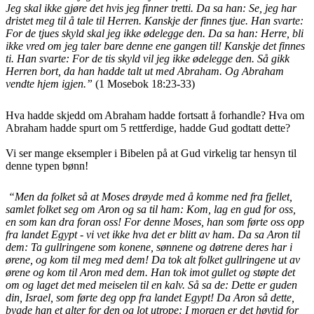
Jeg skal ikke gjøre det hvis jeg finner tretti. Da sa han: Se, jeg har
dristet meg til å tale til Herren. Kanskje der finnes tjue. Han svarte:
For de tjues skyld skal jeg ikke ødelegge den. Da sa han: Herre, bli
ikke vred om jeg taler bare denne ene gangen til! Kanskje det finnes
ti. Han svarte: For de tis skyld vil jeg ikke ødelegge den. Så gikk
Herren bort, da han hadde talt ut med Abraham. Og Abraham
vendte hjem igjen.”
(1 Mosebok 18:23-33)
Hva hadde skjedd om Abraham hadde fortsatt å forhandle? Hva om
Abraham hadde spurt om 5 rettferdige, hadde Gud godtatt dette?
Vi ser mange eksempler i Bibelen på at Gud virkelig tar hensyn til
denne typen bønn!
“Men da folket så at Moses drøyde med å komme ned fra fjellet,
samlet folket seg om Aron og sa til ham: Kom, lag en gud for oss,
en som kan dra foran oss! For denne Moses, han som førte oss opp
fra landet Egypt - vi vet ikke hva det er blitt av ham. Da sa Aron til
dem: Ta gullringene som konene, sønnene og døtrene deres har i
ørene, og kom til meg med dem! Da tok alt folket gullringene ut av
ørene og kom til Aron med dem. Han tok imot gullet og støpte det
om og laget det med meiselen til en kalv. Så sa de: Dette er guden
din, Israel, som førte deg opp fra landet Egypt! Da Aron så dette,
bygde han et alter for den og lot utrope: I morgen er det høytid for