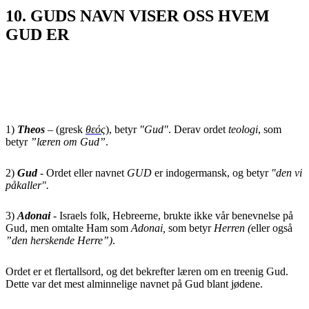
10. GUDS NAVN VISER OSS HVEM
GUD ER
1)
Theos
– (gresk
θεός
)
, betyr
"Gud"
. Derav ordet
teologi
, som
betyr
”læren om Gud”
.
2)
Gud
- Ordet eller navnet
GUD
er indogermansk, og betyr
"den vi
påkaller".
3)
Adonai
- Israels folk, Hebreerne, brukte ikke vår benevnelse på
Gud, men omtalte Ham som
Adonai,
som betyr
Herren (
eller også
”den herskende Herre”)
.
Ordet er et flertallsord, og det bekrefter læren om en treenig Gud.
Dette var det mest alminnelige navnet på Gud blant jødene.