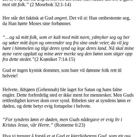
mot sitt folk.”
(2 Mosebok 32:1-14)
Her står det faktisk at Gud
angret
. Det vil si: Han ombestemte seg,
da Han hørte Moses sine forbønner.
“…og så mitt folk, som er kalt med mitt navn, ydmyker seg og ber
og søker mitt åsyn og omvender seg fra sine onde veier, da vil jeg
høre i himmelen og tilgi deres synd og lege deres land. Nå skal mine
øyne være opplatt og mine ører merke seg den bønn som stiger opp
fra dette stedet.”
(2 Krøniker 7:14-15)
Gud er ingen kynisk dommer, som bare vil dømme folk rett til
helvete!
Helvete, ildsjøen (Gehennah) ble laget for Satan og hans falne
engler. Dette forferdelig sted er ikke ment for mennesker. Men Guds
rettferdighet krever dom over synd. Bibelen sier at syndens lønn er
døden, og dette betyr evig fortapelse i helvete.
“
For syndens lønn er døden, men Guds nådegave er evig liv i
Kristus Jesus, vår Herre.”
(Romerne 6:23)
Hva vi trenger å forstå er at Gud er
kjærlighetens Gud
, som gir oss