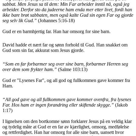
sabbat. Men Jesus sa til dem: Min Far arbeider inntil nå, også jeg
arbeider. Derfor sto da judeerne ham enda mer etter livet, fordi han
ikke bare brøt sabbaten, men også kalte Gud sin egen Far og gjorde
seg selv lik Gud.”
(Johannes 5:16-18)
Gud er en barmhjertig far. Han har omsorg for sine barn.
David hadde et nært far og sønn forhold til Gud. Han snakket om
Gud som sin far, akkurat som Jesus gjorde.
“Som en far forbarmer seg over sine barn, forbarmer Herren seg
over dem som frykter ham.”
(Salme 103:13)
Gud er "Lysenes Far", og all god og fullkommen gave kommer fra
Ham.
“All god gave og all fullkommen gave kommer ovenfra, fra lysenes
Far. Hos ham er ingen forandring eller skiftende skygge.”
(Jakob
1:17)
I lignelsen om den bortkomne sønn forklarer Jesus på en veldig klar
og tydelig måte at Gud er en far av kjærlighet, omsorg, medfølelse
og rettferdighet. Han har omsorg for alle sine barn, uansett hvor