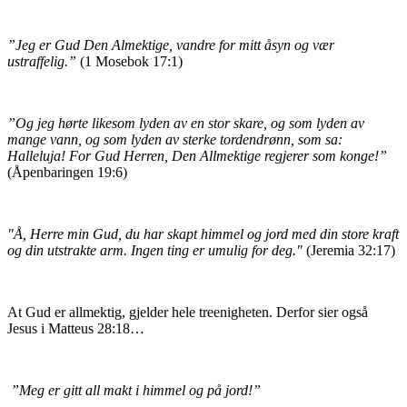
”Jeg er Gud Den Almektige, vandre for mitt åsyn og vær
ustraffelig.”
(1 Mosebok 17:1)
”Og jeg hørte likesom lyden av en stor skare, og som lyden av
mange vann, og som lyden av sterke tordendrønn, som sa:
Halleluja! For Gud Herren, Den Allmektige regjerer som konge!”
(Åpenbaringen 19:6)
"Å, Herre min Gud, du har skapt himmel og jord med din store kraft
og din utstrakte arm. Ingen ting er umulig for deg."
(Jeremia 32:17)
At Gud er allmektig, gjelder hele treenigheten. Derfor sier også
Jesus i Matteus 28:18…
”Meg er gitt all makt i himmel og på jord!”