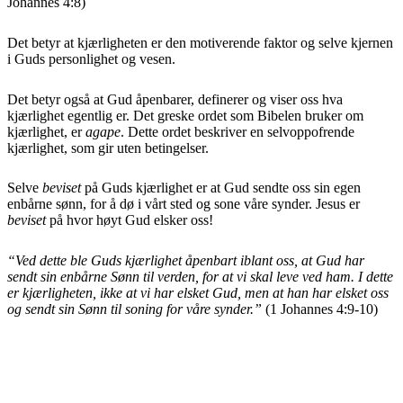
Johannes 4:8)
Det betyr at kjærligheten er den motiverende faktor og selve kjernen
i Guds personlighet og vesen.
Det betyr også at Gud åpenbarer, definerer og viser oss hva
kjærlighet egentlig er. Det greske ordet som Bibelen bruker om
kjærlighet, er
agape
. Dette ordet beskriver en selvoppofrende
kjærlighet, som gir uten betingelser.
Selve
beviset
på Guds kjærlighet er at Gud sendte oss sin egen
enbårne sønn, for å dø i vårt sted og sone våre synder. Jesus er
beviset
på hvor høyt Gud elsker oss!
“
Ved dette ble Guds kjærlighet åpenbart iblant oss, at Gud har
sendt sin enbårne Sønn til verden, for at vi skal leve ved ham. I dette
er kjærligheten, ikke at vi har elsket Gud, men at han har elsket oss
og sendt sin Sønn til soning for våre synder.”
(1 Johannes 4:9-10)