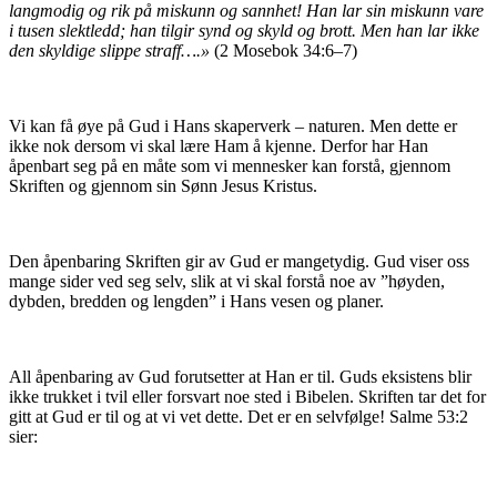
langmodig og rik på miskunn og sannhet! Han lar sin miskunn vare
i tusen slektledd; han tilgir synd og skyld og brott. Men han lar ikke
den skyldige slippe straff….»
(2 Mosebok 34:6–7)
Vi kan få øye på Gud i Hans skaperverk – naturen. Men dette er
ikke nok dersom vi skal lære Ham å kjenne. Derfor har Han
åpenbart seg på en måte som vi mennesker kan forstå, gjennom
Skriften og gjennom sin Sønn Jesus Kristus.
Den åpenbaring Skriften gir av Gud er mangetydig. Gud viser oss
mange sider ved seg selv, slik at vi skal forstå noe av ”høyden,
dybden, bredden og lengden” i Hans vesen og planer.
All åpenbaring av Gud forutsetter at Han er til. Guds eksistens blir
ikke trukket i tvil eller forsvart noe sted i Bibelen. Skriften tar det for
gitt at Gud er til og at vi vet dette. Det er en selvfølge! Salme 53:2
sier: