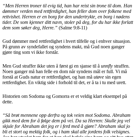
“Men Herren troner til evig tid, han har reist sin trone til dom. Han
dømmer verden med rettferdighet, han feller dom over folkene med
rettvishet. Herren er en borg for den undertrykte, en borg i nødens
tider. De som kjenner ditt navn, stoler på deg, for du har ikke forlatt
dem som søker deg, Herre.”
(Salme 9:8-11)
Gud dømmer med rettferdighet i hvert tilfelle og i enhver situasjon.
På grunn av syndefallet og syndens makt, må Gud noen ganger
gjøre ting som vi ikke forstår.
Men Gud straffer ikke uten å først gi en sjanse til å
unnfly
straffen.
Noen ganger må han felle en dom når syndens mål er full. Vi må
forstå at Guds natur er rettferdighet, og han må
utøve
sin egen
rettferdighet. En viktig side i forhold til det, er å ta i tu med urett.
Historien om Sodoma og Gomorra er et veldig klart eksempel på
dette.
“Så brøt mennene opp derfra og tok veien mot Sodoma. Abraham
gikk med dem for å følge dem på vei. Da sa Herren: Skulle jeg vel
skjule for Abraham det jeg er i ferd med å gjøre? Abraham skal jo
bli et stort og mektig folk, og i ham skal alle jordens folk velsignes.