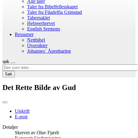
Alle taler
Taler fra Bibelfellesskapet
Taler fra Filadelfia Grimstad
Tabernaklet
Hebreerbrevet
English Sermons
Ressurser
Nettbibel
Oversikter
Johannes´ Åpenbaring
søk …
Søk
Det Rette Bilde av Gud
Utskrift
E-post
Detaljer
Skrevet av
Olav Fjærli