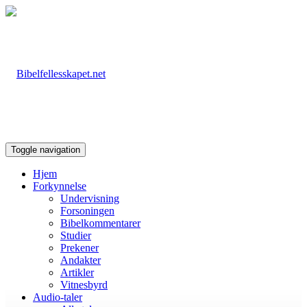
Toggle navigation
Hjem
Forkynnelse
Undervisning
Forsoningen
Bibelkommentarer
Studier
Prekener
Andakter
Artikler
Vitnesbyrd
Audio-taler