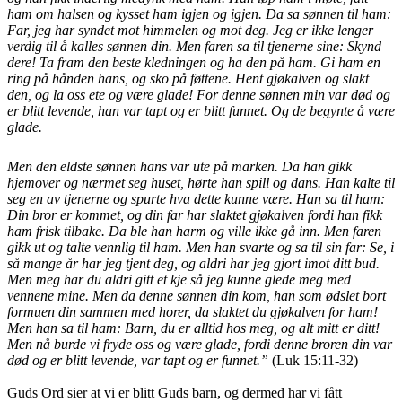
ham om halsen og kysset ham igjen og igjen. Da sa sønnen til ham:
Far, jeg har syndet mot himmelen og mot deg. Jeg er ikke lenger
verdig til å kalles sønnen din. Men faren sa til tjenerne sine: Skynd
dere! Ta fram den beste kledningen og ha den på ham. Gi ham en
ring på hånden hans, og sko på føttene. Hent gjøkalven og slakt
den, og la oss ete og være glade! For denne sønnen min var død og
er blitt levende, han var tapt og er blitt funnet. Og de begynte å være
glade.
Men den eldste sønnen hans var ute på marken. Da han gikk
hjemover og nærmet seg huset, hørte han spill og dans. Han kalte til
seg en av tjenerne og spurte hva dette kunne være. Han sa til ham:
Din bror er kommet, og din far har slaktet gjøkalven fordi han fikk
ham frisk tilbake. Da ble han harm og ville ikke gå inn. Men faren
gikk ut og talte vennlig til ham. Men han svarte og sa til sin far: Se, i
så mange år har jeg tjent deg, og aldri har jeg gjort imot ditt bud.
Men meg har du aldri gitt et kje så jeg kunne glede meg med
vennene mine. Men da denne sønnen din kom, han som ødslet bort
formuen din sammen med horer, da slaktet du gjøkalven for ham!
Men han sa til ham: Barn, du er alltid hos meg, og alt mitt er ditt!
Men nå burde vi fryde oss og være glade, fordi denne broren din var
død og er blitt levende, var tapt og er funnet.”
(Luk 15:11-32)
Guds Ord sier at vi er blitt Guds barn, og dermed har vi fått