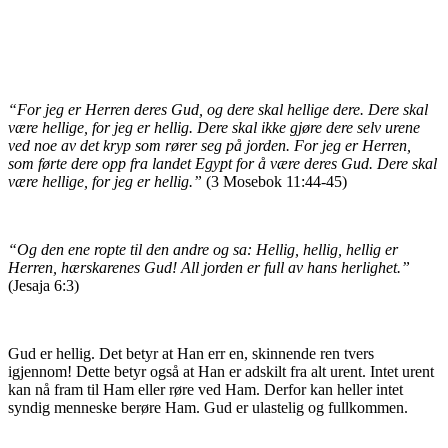
“For jeg er Herren deres Gud, og dere skal hellige dere. Dere skal
være hellige, for jeg er hellig. Dere skal ikke gjøre dere selv urene
ved noe av det kryp som rører seg på jorden. For jeg er Herren,
som førte dere opp fra landet Egypt for å være deres Gud. Dere skal
være hellige, for jeg er hellig.”
(3 Mosebok 11:44-45)
“
Og den ene ropte til den andre og sa: Hellig, hellig, hellig er
Herren, hærskarenes Gud! All jorden er full av hans herlighet.”
(Jesaja 6:3)
Gud er hellig. Det betyr at Han err en, skinnende ren tvers
igjennom! Dette betyr også at Han er adskilt fra alt urent. Intet urent
kan nå fram til Ham eller røre ved Ham. Derfor kan heller intet
syndig menneske berøre Ham. Gud er ulastelig og fullkommen.