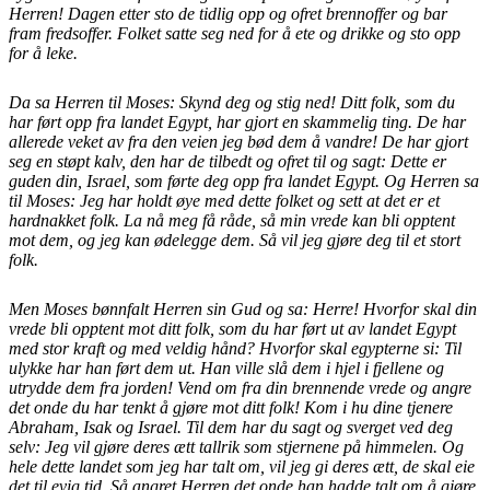
Herren! Dagen etter sto de tidlig opp og ofret brennoffer og bar
fram fredsoffer. Folket satte seg ned for å ete og drikke og sto opp
for å leke.
Da sa Herren til Moses: Skynd deg og stig ned! Ditt folk, som du
har ført opp fra landet Egypt, har gjort en skammelig ting. De har
allerede veket av fra den veien jeg bød dem å vandre! De har gjort
seg en støpt kalv, den har de tilbedt og ofret til og sagt: Dette er
guden din, Israel, som førte deg opp fra landet Egypt. Og Herren sa
til Moses: Jeg har holdt øye med dette folket og sett at det er et
hardnakket folk. La nå meg få råde, så min vrede kan bli opptent
mot dem, og jeg kan ødelegge dem. Så vil jeg gjøre deg til et stort
folk.
Men Moses bønnfalt Herren sin Gud og sa: Herre! Hvorfor skal din
vrede bli opptent mot ditt folk, som du har ført ut av landet Egypt
med stor kraft og med veldig hånd? Hvorfor skal egypterne si: Til
ulykke har han ført dem ut. Han ville slå dem i hjel i fjellene og
utrydde dem fra jorden! Vend om fra din brennende vrede og angre
det onde du har tenkt å gjøre mot ditt folk! Kom i hu dine tjenere
Abraham, Isak og Israel. Til dem har du sagt og sverget ved deg
selv: Jeg vil gjøre deres ætt tallrik som stjernene på himmelen. Og
hele dette landet som jeg har talt om, vil jeg gi deres ætt, de skal eie
det til evig tid. Så angret Herren det onde han hadde talt om å gjøre