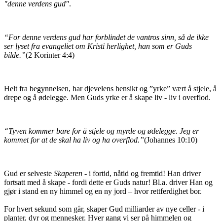
"denne verdens gud"
.
“For denne verdens gud har forblindet de vantros sinn, så de ikke
ser lyset fra evangeliet om Kristi herlighet, han som er Guds
bilde.”
(2 Korinter 4:4)
Helt fra begynnelsen, har djevelens hensikt og ”yrke” vært å stjele, å
drepe og å ødelegge. Men Guds yrke er å skape liv - liv i overflod.
“Tyven kommer bare for å stjele og myrde og ødelegge. Jeg er
kommet for at de skal ha liv og ha overflod.”
(Johannes 10:10)
Gud er selveste
Skaperen
- i fortid, nåtid og fremtid! Han driver
fortsatt med å skape - fordi dette er Guds natur! Bl.a. driver Han og
gjør i stand en ny himmel og en ny jord – hvor rettferdighet bor.
For hvert sekund som går, skaper Gud milliarder av nye celler - i
planter, dyr og mennesker. Hver gang vi ser på himmelen og