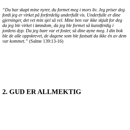
“Du har skapt mine nyrer, du formet meg i mors liv. Jeg priser deg
fordi jeg er virket på forferdelig underfullt vis. Underfulle er dine
gjerninger, det vet min sjel så vel. Mine ben var ikke skjult for deg
da jeg ble virket i lønndom, da jeg ble formet så kunstferdig i
jordens dyp. Da jeg bare var et foster, så dine øyne meg. I din bok
ble de alle oppskrevet, de dagene som ble fastsatt da ikke én av dem
var kommet.”
(Salme 139:13-16)
2. GUD ER ALLMEKTIG