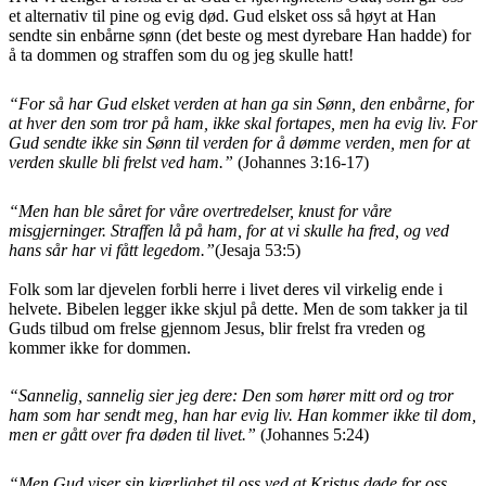
et alternativ til pine og evig død. Gud elsket oss så høyt at Han
sendte sin enbårne sønn (det beste og mest dyrebare Han hadde) for
å ta dommen og straffen som du og jeg skulle hatt!
“For så har Gud elsket verden at han ga sin Sønn, den enbårne, for
at hver den som tror på ham, ikke skal fortapes, men ha evig liv. For
Gud sendte ikke sin Sønn til verden for å dømme verden, men for at
verden skulle bli frelst ved ham.”
(Johannes 3:16-17)
“
Men han ble såret for våre overtredelser, knust for våre
misgjerninger. Straffen lå på ham, for at vi skulle ha fred, og ved
hans sår har vi fått legedom.”
(Jesaja 53:5)
Folk som lar djevelen forbli herre i livet deres vil virkelig ende i
helvete. Bibelen legger ikke skjul på dette. Men de som takker ja til
Guds tilbud om frelse gjennom Jesus, blir frelst fra vreden og
kommer ikke for dommen.
“
Sannelig, sannelig sier jeg dere: Den som hører mitt ord og tror
ham som har sendt meg, han har evig liv. Han kommer ikke til dom,
men er gått over fra døden til livet.”
(Johannes 5:24)
“Men Gud viser sin kjærlighet til oss ved at Kristus døde for oss