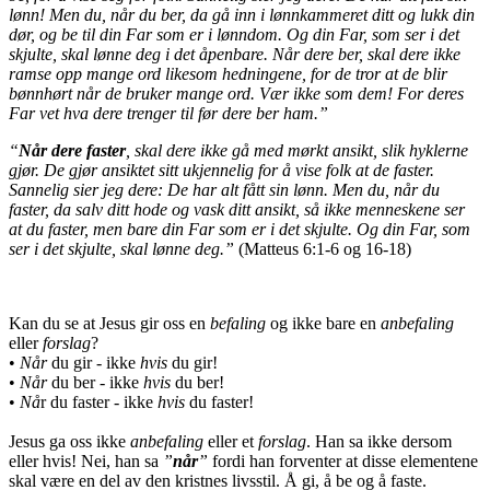
lønn! Men du, når du ber, da gå inn i lønnkammeret ditt og lukk din
dør, og be til din Far som er i lønndom. Og din Far, som ser i det
skjulte, skal lønne deg i det åpenbare. Når dere ber, skal dere ikke
ramse opp mange ord likesom hedningene, for de tror at de blir
bønnhørt når de bruker mange ord. Vær ikke som dem! For deres
Far vet hva dere trenger til før dere ber ham.”
“
Når dere faster
, skal dere ikke gå med mørkt ansikt, slik hyklerne
gjør. De gjør ansiktet sitt ukjennelig for å vise folk at de faster.
Sannelig sier jeg dere: De har alt fått sin lønn. Men du, når du
faster, da salv ditt hode og vask ditt ansikt, så ikke menneskene ser
at du faster, men bare din Far som er i det skjulte. Og din Far, som
ser i det skjulte, skal lønne deg.”
(Matteus 6:1-6 og 16-18)
Kan du se at Jesus gir oss en
befaling
og ikke bare en
anbefaling
eller
forslag
?
•
Når
du gir - ikke
hvis
du gir!
•
Når
du ber - ikke
hvis
du ber!
•
Nå
r du faster - ikke
hvis
du faster!
Jesus ga oss ikke
anbefaling
eller et
forslag
. Han sa ikke dersom
eller hvis! Nei, han sa
”
når
”
fordi han forventer at disse elementene
skal være en del av den kristnes livsstil. Å gi, å be og å faste.