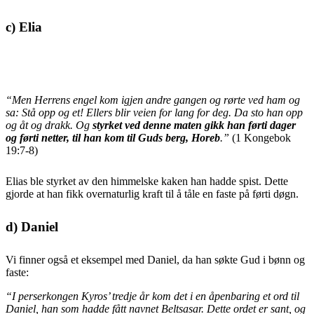
c) Elia
“Men Herrens engel kom igjen andre gangen og rørte ved ham og
sa: Stå opp og et! Ellers blir veien for lang for deg. Da sto han opp
og åt og drakk. Og
styrket ved denne maten gikk han førti dager
og førti netter, til han kom til Guds berg, Horeb
.”
(1 Kongebok
19:7-8)
Elias ble styrket av den himmelske kaken han hadde spist. Dette
gjorde at han fikk overnaturlig kraft til å tåle en faste på førti døgn.
d) Daniel
Vi finner også et eksempel med Daniel, da han søkte Gud i bønn og
faste:
“I perserkongen Kyros’ tredje år kom det i en åpenbaring et ord til
Daniel, han som hadde fått navnet Beltsasar. Dette ordet er sant, og