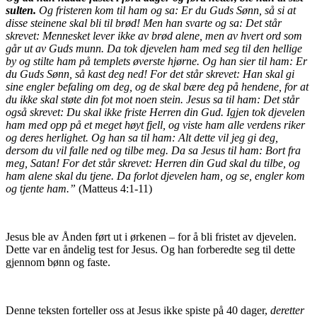
sulten.
Og fristeren kom til ham og sa: Er du Guds Sønn, så si at
disse steinene skal bli til brød! Men han svarte og sa: Det står
skrevet: Mennesket lever ikke av brød alene, men av hvert ord som
går ut av Guds munn. Da tok djevelen ham med seg til den hellige
by og stilte ham på templets øverste hjørne. Og han sier til ham: Er
du Guds Sønn, så kast deg ned! For det står skrevet: Han skal gi
sine engler befaling om deg, og de skal bære deg på hendene, for at
du ikke skal støte din fot mot noen stein. Jesus sa til ham: Det står
også skrevet: Du skal ikke friste Herren din Gud. Igjen tok djevelen
ham med opp på et meget høyt fjell, og viste ham alle verdens riker
og deres herlighet. Og han sa til ham: Alt dette vil jeg gi deg,
dersom du vil falle ned og tilbe meg. Da sa Jesus til ham: Bort fra
meg, Satan! For det står skrevet: Herren din Gud skal du tilbe, og
ham alene skal du tjene. Da forlot djevelen ham, og se, engler kom
og tjente ham.”
(Matteus 4:1-11)
Jesus ble av Ånden ført ut i ørkenen – for å bli fristet av djevelen.
Dette var en åndelig test for Jesus. Og han forberedte seg til dette
gjennom bønn og faste.
Denne teksten forteller oss at Jesus ikke spiste på 40 dager,
deretter