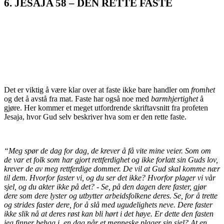
6. JESAJA 58 – DEN RETTE FASTE
Det er viktig å være klar over at faste ikke bare handler om
fromhet
og det å avstå fra mat. Faste har også noe med
barmhjertighet
å
gjøre. Her kommer et meget utfordrende skriftavsnitt fra profeten
Jesaja, hvor Gud selv beskriver hva som er den rette faste.
“Meg spør de dag for dag, de krever å få vite mine veier. Som om
de var et folk som har gjort rettferdighet og ikke forlatt sin Guds lov,
krever de av meg rettferdige dommer. De vil at Gud skal komme nær
til dem. Hvorfor faster vi, og du ser det ikke? Hvorfor plager vi vår
sjel, og du akter ikke på det? - Se, på den dagen dere faster, gjør
dere som dere lyster og utbytter arbeidsfolkene deres. Se, for å trette
og strides faster dere, for å slå med ugudelighets neve. Dere faster
ikke slik nå at deres røst kan bli hørt i det høye. Er dette den fasten
jeg finner behag i, en dag når et menneske plager sin sjel? At en