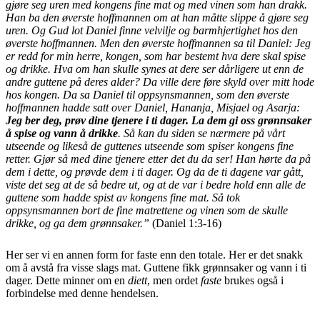
gjøre seg uren med kongens fine mat og med vinen som han drakk.
Han ba den øverste hoffmannen om at han måtte slippe å gjøre seg
uren. Og Gud lot Daniel finne velvilje og barmhjertighet hos den
øverste hoffmannen. Men den øverste hoffmannen sa til Daniel: Jeg
er redd for min herre, kongen, som har bestemt hva dere skal spise
og drikke. Hva om han skulle synes at dere ser dårligere ut enn de
andre guttene på deres alder? Da ville dere føre skyld over mitt hode
hos kongen. Da sa Daniel til oppsynsmannen, som den øverste
hoffmannen hadde satt over Daniel, Hananja, Misjael og Asarja:
Jeg ber deg, prøv dine tjenere i ti dager. La dem gi oss grønnsaker
å spise og vann å drikke
. Så kan du siden se nærmere på vårt
utseende og likeså de guttenes utseende som spiser kongens fine
retter. Gjør så med dine tjenere etter det du da ser! Han hørte da på
dem i dette, og prøvde dem i ti dager. Og da de ti dagene var gått,
viste det seg at de så bedre ut, og at de var i bedre hold enn alle de
guttene som hadde spist av kongens fine mat. Så tok
oppsynsmannen bort de fine matrettene og vinen som de skulle
drikke, og ga dem grønnsaker.”
(Daniel 1:3-16)
Her ser vi en annen form for faste enn den totale. Her er det snakk
om å avstå fra visse slags mat. Guttene fikk grønnsaker og vann i ti
dager. Dette minner om en
diett
, men ordet
faste
brukes også i
forbindelse med denne hendelsen.