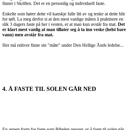
finner i Skriften. Det er en personlig og individuell faste.
Enkelte som hører dette vil kanskje falle litt av og tenke at dette blir
for tøft. La meg derfor si at den mest vanlige måten å praktisere en
slik 3 dagers faste på her i vesten, er at man kun avstår fra mat.
Det
er klart mest vanlig at man tillater seg å ta inn veske (helst bare
vann) men avstår fra mat.
Her må enhver finne sin "måte" under Den Hellige Ånds ledelse...
4. Å FASTE TIL SOLEN GÅR NED
En annen form for faste som Bibelen nevner, er å faste til solen går