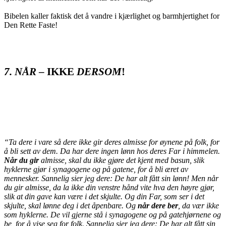
Bibelen kaller faktisk det å vandre i kjærlighet og barmhjertighet for
Den Rette Faste!
7.
NÅR
– IKKE
DERSOM
!
“Ta dere i vare så dere ikke gir deres almisse for øynene på folk, for
å bli sett av dem. Da har dere ingen lønn hos deres Far i himmelen.
Når du gir
almisse, skal du ikke gjøre det kjent med basun, slik
hyklerne gjør i synagogene og på gatene, for å bli æret av
mennesker. Sannelig sier jeg dere: De har alt fått sin lønn! Men når
du gir almisse, da la ikke din venstre hånd vite hva den høyre gjør,
slik at din gave kan være i det skjulte. Og din Far, som ser i det
skjulte, skal lønne deg i det åpenbare. Og
når dere ber
, da vær ikke
som hyklerne. De vil gjerne stå i synagogene og på gatehjørnene og
be, for å vise seg for folk. Sannelig sier jeg dere: De har alt fått sin