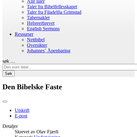
Alle taler
Taler fra Bibelfellesskapet
Taler fra Filadelfia Grimstad
Tabernaklet
Hebreerbrevet
English Sermons
Ressurser
Nettbibel
Oversikter
Johannes´ Åpenbaring
søk …
Søk
Den Bibelske Faste
Utskrift
E-post
Detaljer
Skrevet av
Olav Fjærli