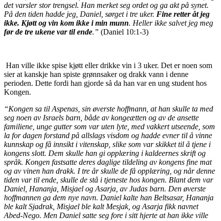
det varsler stor trengsel. Han merket seg ordet og ga akt på synet.
På den tiden hadde jeg, Daniel, sørget i tre uker.
Fine retter åt jeg
ikke. Kjøtt og vin kom ikke i min munn
. Heller ikke salvet jeg meg
før de tre ukene var til ende
.”
(Daniel 10:1-3)
Han ville ikke spise kjøtt eller drikke vin i 3 uker. Det er noen som
sier at kanskje han spiste grønnsaker og drakk vann i denne
perioden. Dette fordi han gjorde så da han var en ung student hos
Kongen.
“Kongen sa til Aspenas, sin øverste hoffmann, at han skulle ta med
seg noen av Israels barn, både av kongeætten og av de ansette
familiene, unge gutter som var uten lyte, med vakkert utseende, som
la for dagen forstand på allslags visdom og hadde evner til å vinne
kunnskap og få innsikt i vitenskap, slike som var skikket til å tjene i
kongens slott. Dem skulle han gi opplæring i kaldeernes skrift og
språk. Kongen fastsatte deres daglige tildeling av kongens fine mat
og av vinen han drakk. I tre år skulle de få opplæring, og når denne
tiden var til ende, skulle de stå i tjeneste hos kongen. Blant dem var
Daniel, Hananja, Misjael og Asarja, av Judas barn. Den øverste
hoffmannen ga dem nye navn. Daniel kalte han Beltsasar, Hananja
ble kalt Sjadrak, Misjael ble kalt Mesjak, og Asarja fikk navnet
Abed-Nego. Men Daniel satte seg fore i sitt hjerte at han ikke ville