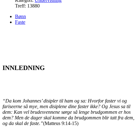
Kategori:
Undervisning
Treff: 13880
Bønn
Faste
INNLEDNING
“Da kom Johannes’ disipler til ham og sa: Hvorfor faster vi og
fariseerne så mye, men disiplene dine faster ikke? Og Jesus sa til
dem: Kan vel brudesvennene sørge så lenge brudgommen er hos
dem? Men de dager skal komme da brudgommen blir tatt fra dem,
og da skal de faste.”
(Matteus 9:14-15)