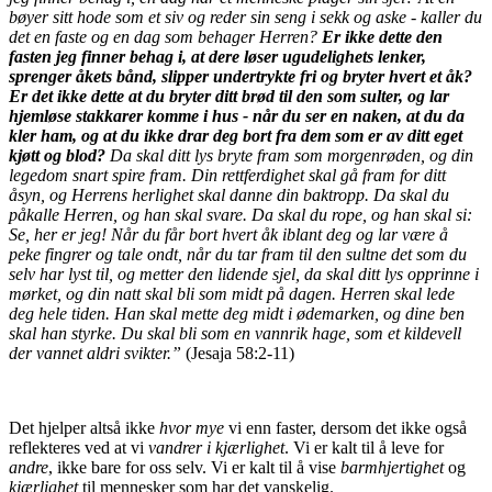
bøyer sitt hode som et siv og reder sin seng i sekk og aske - kaller du
det en faste og en dag som behager Herren?
Er ikke dette den
fasten jeg finner behag i, at dere løser ugudelighets lenker,
sprenger åkets bånd, slipper undertrykte fri og bryter hvert et åk?
Er det ikke dette at du bryter ditt brød til den som sulter, og lar
hjemløse stakkarer komme i hus - når du ser en naken, at du da
kler ham, og at du ikke drar deg bort fra dem som er av ditt eget
kjøtt og blod?
Da skal ditt lys bryte fram som morgenrøden, og din
legedom snart spire fram. Din rettferdighet skal gå fram for ditt
åsyn, og Herrens herlighet skal danne din baktropp. Da skal du
påkalle Herren, og han skal svare. Da skal du rope, og han skal si:
Se, her er jeg! Når du får bort hvert åk iblant deg og lar være å
peke fingrer og tale ondt, når du tar fram til den sultne det som du
selv har lyst til, og metter den lidende sjel, da skal ditt lys opprinne i
mørket, og din natt skal bli som midt på dagen. Herren skal lede
deg hele tiden. Han skal mette deg midt i ødemarken, og dine ben
skal han styrke. Du skal bli som en vannrik hage, som et kildevell
der vannet aldri svikter.”
(Jesaja 58:2-11)
Det hjelper altså ikke
hvor mye
vi enn faster, dersom det ikke også
reflekteres ved at vi
vandrer i kjærlighet
. Vi er kalt til å leve for
andre
, ikke bare for oss selv. Vi er kalt til å vise
barmhjertighet
og
kjærlighet
til mennesker som har det vanskelig.