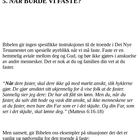
5.
NÅR
BURDE VI FASTE?
Bibelen gir ingen spesifikke instruksjoner til de troende i Det Nye
Testamentet om spesielle øyeblikk når vi må faste. Faste er en
hemmelig avtale mellom deg og Gud, og bør ikke gjøres i anskuelse
av andre mennesker. Det er nok at du og familien din vet at du
faster.
“
Når
dere faster, skal dere ikke gå med mørkt ansikt, slik hyklerne
gjør. De gjør ansiktet sitt ukjennelig for å vise folk at de faster.
Sannelig sier jeg dere: De har alt fått sin lønn. Men du, når du
faster, da salv ditt hode og vask ditt ansikt, så ikke menneskene ser
at du faster, men bare din Far som er i det skjulte. Og din Far, som
ser i det skjulte, skal lønne deg.”
(Matteus 6:16-18)
Men uansett, gir Bibelen oss eksempler på situasjoner der det er
vanlig og nødvendig for den troende å faste: