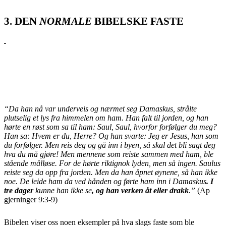
3. DEN
NORMALE
BIBELSKE FASTE
“Da han nå var underveis og nærmet seg Damaskus, strålte
plutselig et lys fra himmelen om ham. Han falt til jorden, og han
hørte en røst som sa til ham: Saul, Saul, hvorfor forfølger du meg?
Han sa: Hvem er du, Herre? Og han svarte: Jeg er Jesus, han som
du forfølger. Men reis deg og gå inn i byen, så skal det bli sagt deg
hva du må gjøre! Men mennene som reiste sammen med ham, ble
stående målløse. For de hørte riktignok lyden, men så ingen. Saulus
reiste seg da opp fra jorden. Men da han åpnet øynene, så han ikke
noe. De leide ham da ved hånden og førte ham inn i Damaskus
. I
tre dager
kunne han ikke se
, og han verken åt eller drakk
.”
(Ap
gjerninger 9:3-9)
Bibelen viser oss noen eksempler på hva slags faste som ble