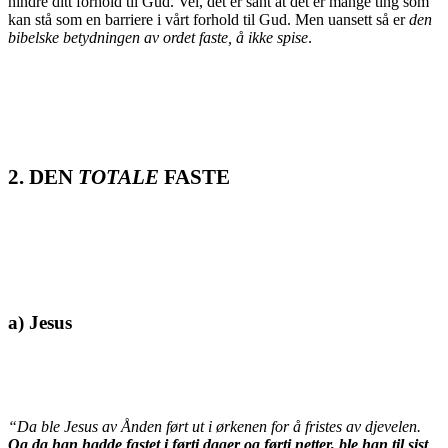
hindre ditt forhold til Gud. Vel, det er sant at det er mange ting som
kan stå som en barriere i vårt forhold til Gud. Men uansett så er
den
bibelske betydningen av ordet faste, å ikke spise
.
2. DEN
TOTALE
FASTE
a) Jesus
“Da ble Jesus av Ånden ført ut i ørkenen for å fristes av djevelen.
Og da han hadde fastet i førti dager og førti netter, ble han til sist