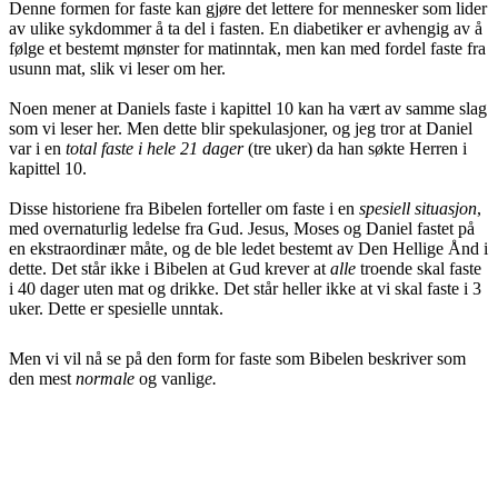
Denne formen for faste kan gjøre det lettere for mennesker som lider
av ulike sykdommer å ta del i fasten. En diabetiker er avhengig av å
følge et bestemt mønster for matinntak, men kan med fordel faste fra
usunn mat, slik vi leser om her.
Noen mener at Daniels faste i kapittel 10 kan ha vært av samme slag
som vi leser her. Men
dette blir spekulasjoner, og jeg tror at Daniel
var i en
total faste i hele 21 dager
(tre uker) da han søkte Herren i
kapittel 10.
Disse historiene fra Bibelen forteller om faste i en
spesiell situasjon
,
med overnaturlig ledelse fra Gud. Jesus, Moses og Daniel fastet på
en ekstraordinær måte, og de ble ledet bestemt av Den Hellige Ånd i
dette. Det står ikke i Bibelen at Gud krever at
alle
troende skal faste
i 40 dager uten mat og drikke. Det står heller ikke at vi skal faste i 3
uker. Dette er spesielle unntak.
Men vi vil nå se på den form for faste som Bibelen beskriver som
den mest
normale
og vanlig
e.