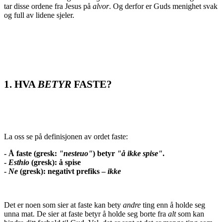
tar disse ordene fra Jesus på
alvor
. Og derfor er Guds menighet svak
og full av lidene sjeler.
1. HVA
BETYR
FASTE?
La oss se på definisjonen av ordet faste:
- Å faste (gresk:
"nesteuo"
) betyr
"å ikke spise"
.
-
Esthio
(gresk): å spise
-
Ne
(gresk): negativt prefiks –
ikke
Det er noen som sier at faste kan bety
andre
ting enn å holde seg
unna mat. De sier at faste betyr å holde seg borte fra
alt
som kan