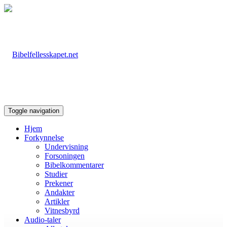
Toggle navigation
Hjem
Forkynnelse
Undervisning
Forsoningen
Bibelkommentarer
Studier
Prekener
Andakter
Artikler
Vitnesbyrd
Audio-taler