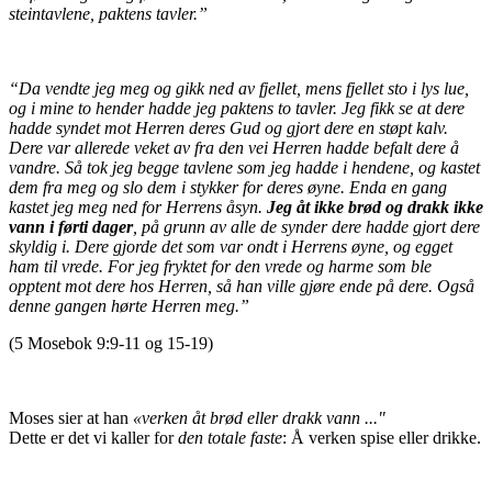
steintavlene, paktens tavler.”
“Da vendte jeg meg og gikk ned av fjellet, mens fjellet sto i lys lue,
og i mine to hender hadde jeg paktens to tavler. Jeg fikk se at dere
hadde syndet mot Herren deres Gud og gjort dere en støpt kalv.
Dere var allerede veket av fra den vei Herren hadde befalt dere å
vandre. Så tok jeg begge tavlene som jeg hadde i hendene, og kastet
dem fra meg og slo dem i stykker for deres øyne. Enda en gang
kastet jeg meg ned for Herrens åsyn.
Jeg åt ikke brød og drakk ikke
vann i førti dager
, på grunn av alle de synder dere hadde gjort dere
skyldig i. Dere gjorde det som var ondt i Herrens øyne, og egget
ham til vrede. For jeg fryktet for den vrede og harme som ble
opptent mot dere hos Herren, så han ville gjøre ende på dere. Også
denne gangen hørte Herren meg.”
(5 Mosebok 9:9-11 og 15-19)
Moses sier at han
«verken åt brød eller drakk vann ..."
Dette er det vi kaller for
den totale faste
: Å verken spise eller drikke.