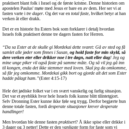
praktisert blant folk i Israel og de første kristne. Denne historien om
apostelen Paulus' møte med Jesus er bare en av dem. Her ser vi at
fasten varte i
tre dager
. Og det var en
total faste
, hvilket betyr at han
verken åt eller drakk.
Det er en historie fra Esters bok som forklarer i detalj hvordan
Israels folk praktisert denne tre dagers fasten for Herren.
“Da sa Ester at de skulle gi Mordekai dette svaret: Gå av sted og få
samlet alle jøder som finnes i Susan,
og hold faste for min skyld, så
dere verken eter eller drikker noe i tre døgn, natt eller dag
! Jeg og
mine unge piker vil også faste på samme måte. Og så vil jeg gå inn
til kongen, enda det ikke stemmer med loven. Skal jeg da omkomme,
så får jeg omkomme. Mordekai gikk bort og gjorde alt det som Ester
hadde pålagt ham.”
(Ester 4:15-17)
Hele det jødiske folket var i en svært vanskelig og farlig situasjon.
Det var et øyeblikk hvor hele Israels folk kunne blitt tilintetgjort.
Selv Dronning Ester kunne ikke føle seg trygg. Derfor begjærte hun
denne totale fasten, fordi
desperate situasjoner krever desperate
handlinger!
Men hvordan ble denne fasten
praktisert
? Å ikke spise eller drikke i
3 dager og 3 netter! Dette er den
vanligste
form for faste som vi