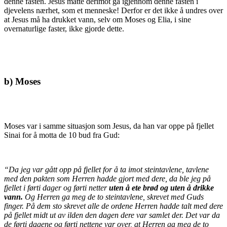
denne fasten. Jesus måtte derimot gå igjennom denne fasten i
djevelens nærhet, som et menneske! Derfor er det ikke å undres over
at Jesus må ha drukket vann, selv om Moses og Elia, i sine
overnaturlige faster, ikke gjorde dette.
b) Moses
Moses var i samme situasjon som Jesus, da han var oppe på fjellet
Sinai for å motta de 10 bud fra Gud:
“Da jeg var gått opp på fjellet for å ta imot steintavlene, tavlene
med den pakten som Herren hadde gjort med dere, da ble jeg på
fjellet i førti dager og førti netter
uten å ete brød og uten å drikke
vann.
Og Herren ga meg de to steintavlene, skrevet med Guds
finger. På dem sto skrevet alle de ordene Herren hadde talt med dere
på fjellet midt ut av ilden den dagen dere var samlet der. Det var da
de førti dagene og førti nettene var over, at Herren ga meg de to