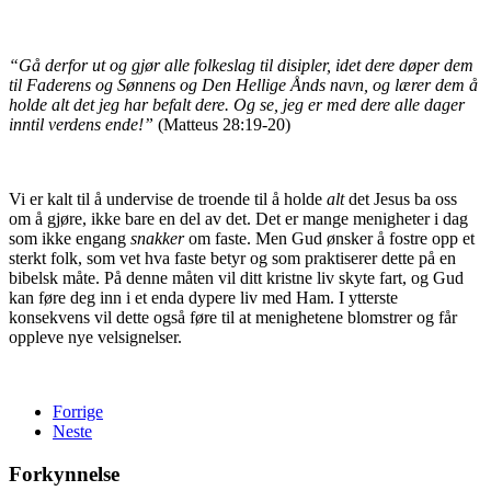
“Gå derfor ut og gjør alle folkeslag til disipler, idet dere døper dem
til Faderens og Sønnens og Den Hellige Ånds navn, og lærer dem å
holde alt det jeg har befalt dere. Og se, jeg er med dere alle dager
inntil verdens ende!”
(Matteus 28:19-20)
Vi er kalt til å undervise de troende til å holde
alt
det Jesus ba oss
om å gjøre, ikke bare en del av det. Det er mange menigheter i dag
som ikke engang
snakker
om faste. Men Gud ønsker å fostre opp et
sterkt folk, som vet hva faste betyr og som praktiserer dette på en
bibelsk måte. På denne måten vil ditt kristne liv skyte fart, og Gud
kan føre deg inn i et enda dypere liv med Ham. I ytterste
konsekvens vil dette også føre til at menighetene blomstrer og får
oppleve nye velsignelser.
Forrige
Neste
Forkynnelse