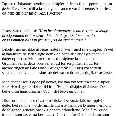
Døperen Johannes sendte sine disipler til Jesus for å spørre ham om
faste
. De var vant til å faste, og det samme var fariseerne. Men Jesus
og hans disipler fastet
ikke
. Hvorfor?
Jesus svarer med å si:
"Kan brudgommens venner sørge så lenge
brudgommen er hos dem? Men de dager skal komme da
brudgommen blir tatt fra dem, og da skal de faste."
Bibelen nevner ikke at Jesus fastet
sammen
med sine disipler. Vi vet
at han fastet
før
han valgte dem - da han var alene i ørkenen i 40
dager og netter. Men sammen med disiplene fastet han ikke.
Grunnen var at dette ikke var en tid for sorg, men en tid for
åpenbaringen av Guds rike. Brudgommen (Jesus) var fortsatt
sammen med vennene sine, og det var en tid av glede, ikke av faste.
Men etter at Jesus døde på korset, ble han tatt bort fra sine disipler.
Etter
den
dagen er det en tid for
alle
hans disipler til å faste. Dette
betyr også hans disipler
i dag
– det betyr
du
og
jeg
.
Disse ordene fra Jesus var profetiske. De første kristne oppfylte
dette. Det samme gjorde mange trofaste menn og kvinner gjennom
de følgende generasjoner - gjennom århundrene. Men
hvor
er de
troende som faster og ber
i dag
? Det er alt for få kristne i dag som