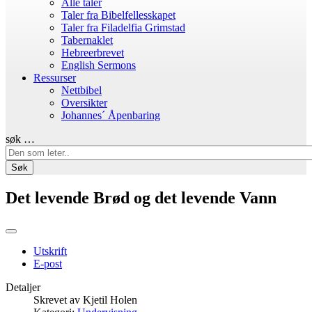
Alle taler
Taler fra Bibelfellesskapet
Taler fra Filadelfia Grimstad
Tabernaklet
Hebreerbrevet
English Sermons
Ressurser
Nettbibel
Oversikter
Johannes´ Åpenbaring
søk …
Søk
Det levende Brød og det levende Vann
Utskrift
E-post
Detaljer
Skrevet av
Kjetil Holen