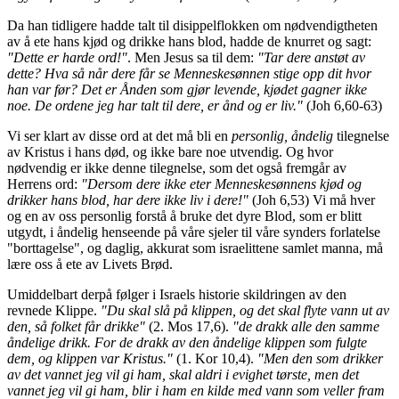
Da han tidligere hadde talt til disippelflokken om nødvendigtheten
av å ete hans kjød og drikke hans blod, hadde de knurret og sagt:
"Dette er harde ord!"
. Men Jesus sa til dem:
"
Tar dere anstøt av
dette? Hva så når dere får se Menneskesønnen stige opp dit hvor
han var før? Det er Ånden som gjør levende, kjødet gagner ikke
noe. De ordene jeg har talt til dere, er ånd og er liv.
"
(Joh 6,60-63)
Vi ser klart av disse ord at det må bli en
personlig, åndelig
tilegnelse
av Kristus i hans død, og ikke bare noe utvendig. Og hvor
nødvendig er ikke denne tilegnelse, som det også fremgår av
Herrens ord:
"Dersom dere ikke eter Menneskesønnens kjød og
drikker hans blod, har dere ikke liv i dere!"
(Joh 6,53) Vi må hver
og en av oss personlig forstå å bruke det dyre Blod, som er blitt
utgydt, i åndelig henseende på våre sjeler til våre synders forlatelse
"borttagelse", og daglig, akkurat som israelittene samlet manna, må
lære oss å ete av Livets Brød.
Umiddelbart derpå følger i Israels historie skildringen av den
revnede Klippe.
"Du skal slå på klippen, og det skal flyte vann ut av
den, så folket får drikke"
(2. Mos 17,6).
"
de drakk alle den samme
åndelige drikk. For de drakk av den åndelige klippen som fulgte
dem, og klippen var Kristus."
(1. Kor 10,4).
"Men den som drikker
av det vannet jeg vil gi ham, skal aldri i evighet tørste, men det
vannet jeg vil gi ham, blir i ham en kilde med vann som veller fram