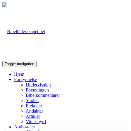
Toggle navigation
Hjem
Forkynnelse
Undervisning
Forsoningen
Bibelkommentarer
Studier
Prekener
Andakter
Artikler
Vitnesbyrd
Audio-taler