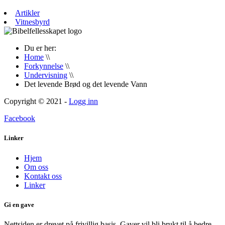
Artikler
Vitnesbyrd
Du er her:
Home
\\
Forkynnelse
\\
Undervisning
\\
Det levende Brød og det levende Vann
Copyright © 2021 -
Logg inn
Facebook
Linker
Hjem
Om oss
Kontakt oss
Linker
Gi en gave
Nettsiden er drevet på frivillig basis. Gaver vil bli brukt til å bedre