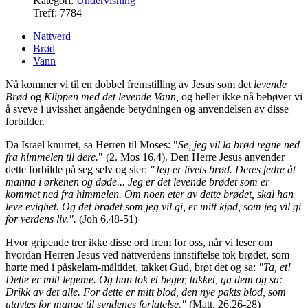
Kategori:
Undervisning
Treff: 7784
Nattverd
Brød
Vann
Nå kommer vi til en dobbel fremstilling av Jesus som det
levende
Brød
og
Klippen med det levende Vann,
og heller ikke nå behøver vi
å sveve i uvisshet angående betydningen og anvendelsen av disse
forbilder.
Da Israel knurret, sa Herren til Moses: "
Se, jeg vil la brød regne ned
fra himmelen til dere.
" (2. Mos 16,4). Den Herre Jesus anvender
dette forbilde på seg selv og sier:
"Jeg er livets brød. Deres fedre åt
manna i ørkenen og døde... Jeg er det levende brødet som er
kommet ned fra himmelen. Om noen eter av dette brødet, skal han
leve evighet. Og det brødet som jeg vil gi, er mitt kjød, som jeg vil gi
for verdens liv.".
(Joh 6,48-51)
Hvor gripende trer ikke disse ord frem for oss, når vi leser om
hvordan Herren Jesus ved nattverdens innstiftelse tok brødet, som
hørte med i påskelam-måltidet, takket Gud, brøt det og sa:
"Ta, et!
Dette er mitt legeme.
Og han tok et beger, takket, ga dem og sa:
Drikk av det alle. For dette er mitt blod, den nye pakts blod, som
utgytes for mange til syndenes forlatelse."
(Matt. 26,26-28)