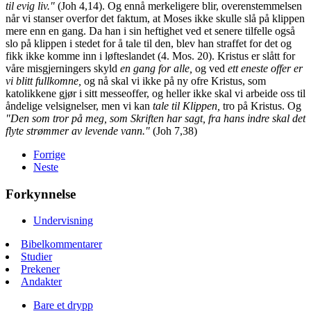
til evig liv."
(Joh 4,14). Og ennå merkeligere blir, overenstemmelsen
når vi stanser overfor det faktum, at Moses ikke skulle slå på klippen
mere enn en gang. Da han i sin heftighet ved et senere tilfelle også
slo på klippen i stedet for å tale til den, blev han straffet for det og
fikk ikke komme inn i løfteslandet (4. Mos. 20). Kristus er slått for
våre misgjerningers skyld
en gang for alle,
og ved
ett eneste offer er
vi blitt fullkomne,
og nå skal vi ikke på ny ofre Kristus, som
katolikkene gjør i sitt messeoffer, og heller ikke skal vi arbeide oss til
åndelige velsignelser, men vi kan
tale til Klippen,
tro på Kristus. Og
"Den som tror på meg, som Skriften har sagt, fra hans indre skal det
flyte strømmer av levende vann."
(Joh 7,38)
Forrige
Neste
Forkynnelse
Undervisning
Bibelkommentarer
Studier
Prekener
Andakter
Bare et drypp