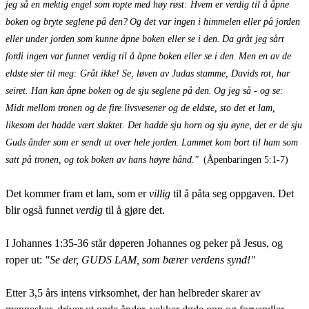
jeg så en mektig engel som ropte med høy røst: Hvem er verdig til å åpne
boken og bryte seglene på den?
Og det var ingen i himmelen eller på jorden
eller under jorden som kunne åpne boken eller se i den.
Da gråt jeg sårt
fordi ingen var funnet verdig til å åpne boken eller se i den.
Men en av de
eldste sier til meg: Gråt ikke! Se, løven av Judas stamme, Davids rot, har
seiret. Han kan åpne boken og de sju seglene på den.
Og jeg så - og se:
Midt mellom tronen og de fire livsvesener og de eldste, sto det et lam,
likesom det hadde vært slaktet. Det hadde sju horn og sju øyne, det er de sju
Guds ånder som er sendt ut over hele jorden.
Lammet kom bort til ham som
satt på tronen, og tok boken av hans høyre hånd."
(Åpenbaringen 5:1-7)
Det kommer fram et lam, som er
villig
til å påta seg oppgaven. Det
blir også funnet
verdig
til å gjøre det.
I Johannes 1:35-36 står døperen Johannes og peker på Jesus, og
roper ut:
"Se der, GUDS LAM, som bærer verdens synd!"
Etter 3,5 års intens virksomhet, der han helbreder skarer av