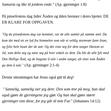
Samaria og like til jordens ende."
(Ap. gjerninger 1:8)
På pinsefestens dag faller Ånden og ilden brenner i deres hjerter. DE
ER KLARE FOR OPPGAVEN.
"Og da pinsefestens dag var kommet, var de alle samlet på samme sted.
Da
kom det med ett en lyd fra himmelen som når et veldig stormvær farer fram,
og fylte hele huset der de satt.
Og det viste seg for dem tunger likesom av
ild, som delte seg og satte seg på hver enkelt av dem.
Da ble de alle fylt med
Den Hellige Ånd, og de begynte å tale i andre tunger, alt etter som Ånden
(Ap. gjerninger 2:1-4)
ga dem å tale."
Denne utrustningen har Jesus også gitt til
deg
!
"
Sannelig, sannelig sier jeg dere: Den som tror på meg, han skal
også gjøre de gjerningene jeg gjør. Og han skal gjøre større
gjerninger enn disse, for jeg går til min Far."
(Johannes 14:12)