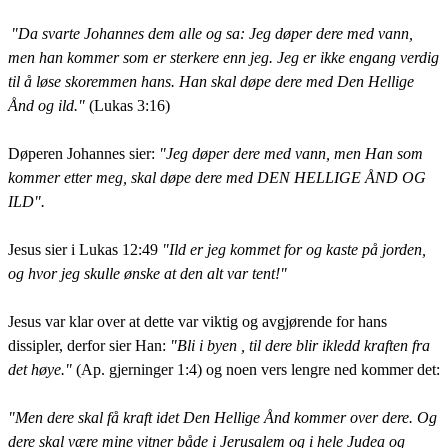
"Da svarte Johannes dem alle og sa: Jeg døper dere med vann,
men han kommer som er sterkere enn jeg. Jeg er ikke engang verdig
til å løse skoremmen hans. Han skal døpe dere med Den Hellige
Ånd og ild."
(Lukas 3:16)
Døperen Johannes sier:
"Jeg døper dere med vann, men Han som
kommer etter meg, skal døpe dere med DEN HELLIGE ÅND OG
ILD".
Jesus sier i Lukas 12:49
"Ild er jeg kommet for og kaste på jorden,
og hvor jeg skulle ønske at den alt var tent!"
Jesus var klar over at dette var viktig og avgjørende for hans
dissipler, derfor sier Han:
"Bli i byen , til dere blir ikledd kraften fra
det høye."
(Ap. gjerninger 1:4) og noen vers lengre ned kommer det:
"Men dere skal få kraft idet Den Hellige Ånd kommer over dere. Og
dere skal være mine vitner både i Jerusalem og i hele Judea og