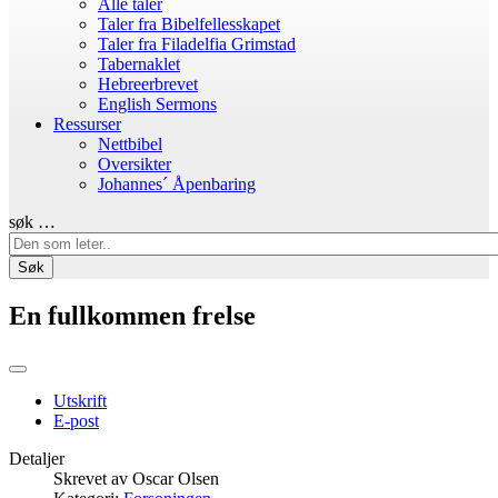
Alle taler
Taler fra Bibelfellesskapet
Taler fra Filadelfia Grimstad
Tabernaklet
Hebreerbrevet
English Sermons
Ressurser
Nettbibel
Oversikter
Johannes´ Åpenbaring
søk …
Søk
En fullkommen frelse
Utskrift
E-post
Detaljer
Skrevet av
Oscar Olsen