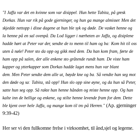
"I Jaffa var det en kvinne som var disippel. Hun hette Tabita, på gresk
Dorkas. Hun var rik på gode gjerninger, og hun ga mange almisser.
Men det
skjedde nettopp i disse dagene at hun ble syk og døde. De vasket henne og
la henne på en sal ovenpå.
Da Lod ligger i nærheten av Jaffa, og disiplene
hadde hørt at Peter var der, sendte de to menn til ham og ba: Kom hit til oss
uten å nøle!
Peter sto da opp og gikk med dem. Da han kom fram, førte de
ham opp på salen, der alle enkene sto gråtende rundt ham. De viste ham
kapper og ytterkapper som Dorkas hadde laget mens hun var blant
dem.
Men Peter sendte dem alle ut, bøyde kne og ba. Så vendte han seg mot
den døde og sa: Tabita, stå opp! Hun slo opp sine øyne, og da hun så Peter,
satte hun seg opp.
Så rakte han henne hånden og reiste henne opp. Og han
kalte inn de hellige og enkene, og stilte henne levende fram for dem.
Dette
(Ap. gjerninger
ble kjent over hele Jaffa, og mange kom til tro på Herren."
9:39-42)
Her ser vi den fullkomne frelse i virksomhet, til ånd,sjel og legeme.