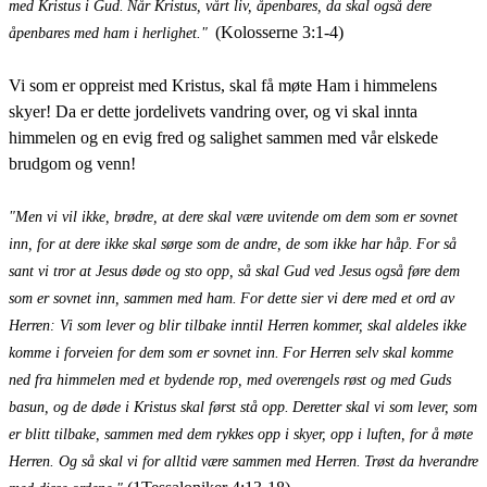
med Kristus i Gud.
Når Kristus, vårt liv, åpenbares, da skal også dere
(Kolosserne 3:1-4)
åpenbares med ham i herlighet."
Vi som er oppreist med Kristus, skal få møte Ham i himmelens
skyer! Da er dette jordelivets vandring over, og vi skal innta
himmelen og en evig fred og salighet sammen med vår elskede
brudgom og venn!
"Men vi vil ikke, brødre, at dere skal være uvitende om dem som er sovnet
inn, for at dere ikke skal sørge som de andre, de som ikke har håp.
For så
sant vi tror at Jesus døde og sto opp, så skal Gud ved Jesus også føre dem
som er sovnet inn, sammen med ham.
For dette sier vi dere med et ord av
Herren: Vi som lever og blir tilbake inntil Herren kommer, skal aldeles ikke
komme i forveien for dem som er sovnet inn.
For Herren selv skal komme
ned fra himmelen med et bydende rop, med overengels røst og med Guds
basun, og de døde i Kristus skal først stå opp.
Deretter skal vi som lever, som
er blitt tilbake, sammen med dem rykkes opp i skyer, opp i luften, for å møte
Herren. Og så skal vi for alltid være sammen med Herren.
Trøst da hverandre