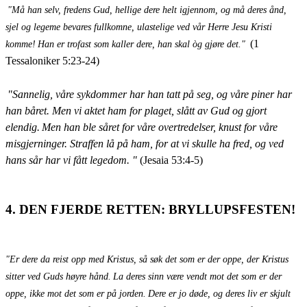
"Må han selv, fredens Gud, hellige dere helt igjennom, og må deres ånd,
sjel og legeme bevares fullkomne, ulastelige ved vår Herre Jesu Kristi
(1
komme!
Han er trofast som kaller dere, han skal òg gjøre det."
Tessaloniker 5:23-24)
"Sannelig, våre sykdommer har han tatt på seg, og våre piner har
han båret. Men vi aktet ham for plaget, slått av Gud og gjort
elendig.
Men han ble såret for våre overtredelser, knust for våre
misgjerninger. Straffen lå på ham, for at vi skulle ha fred, og ved
hans sår har vi fått legedom. "
(Jesaia 53:4-5)
4. DEN FJERDE RETTEN: BRYLLUPSFESTEN!
"Er dere da reist opp med Kristus, så søk det som er der oppe, der Kristus
sitter ved Guds høyre hånd.
La deres sinn være vendt mot det som er der
oppe, ikke mot det som er på jorden.
Dere er jo døde, og deres liv er skjult