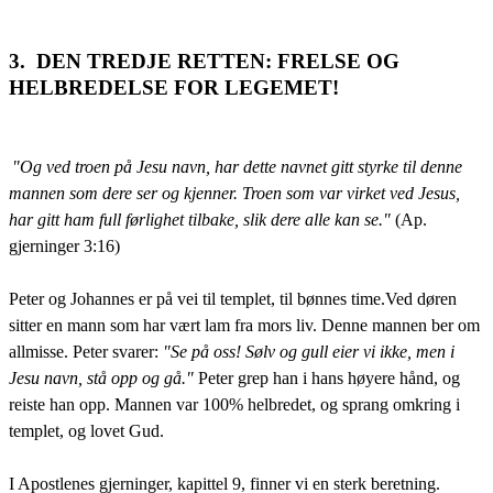
3. DEN TREDJE RETTEN: FRELSE OG
HELBREDELSE FOR LEGEMET!
"Og ved troen på Jesu navn, har dette navnet gitt styrke til denne
mannen som dere ser og kjenner. Troen som var virket ved Jesus,
har gitt ham full førlighet tilbake, slik dere alle kan se."
(Ap.
gjerninger 3:16)
Peter og Johannes er på vei til templet, til bønnes time.Ved døren
sitter en mann som har vært lam fra mors liv. Denne mannen ber om
allmisse. Peter svarer:
"Se på oss! Sølv og gull eier vi ikke, men i
Jesu navn, stå opp og gå."
Peter grep han i hans høyere hånd, og
reiste han opp. Mannen var 100% helbredet, og sprang omkring i
templet, og lovet Gud.
I Apostlenes gjerninger, kapittel 9, finner vi en sterk beretning.