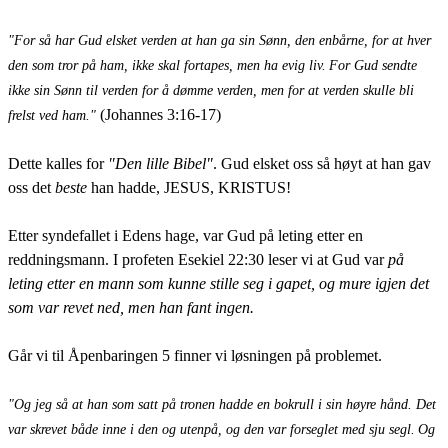
"For så har Gud elsket verden at han ga sin Sønn, den enbårne, for at hver
den som tror på ham, ikke skal fortapes, men ha evig liv.
For Gud sendte
ikke sin Sønn til verden for å dømme verden, men for at verden skulle bli
(Johannes 3:16-17)
frelst ved ham."
Dette kalles for
"Den lille Bibel"
. Gud elsket oss så høyt at han gav
oss det
beste
han hadde, JESUS, KRISTUS!
Etter syndefallet i Edens hage, var Gud på leting etter en
reddningsmann. I profeten Esekiel 22:30 leser vi at Gud var
på
leting etter en mann som kunne stille seg i gapet, og mure igjen det
som var revet ned, men han fant ingen.
Går vi til Åpenbaringen 5 finner vi løsningen på problemet.
"Og jeg så at han som satt på tronen hadde en bokrull i sin høyre hånd. Det
var skrevet både inne i den og utenpå, og den var forseglet med sju segl.
Og