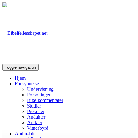
Toggle navigation
Hjem
Forkynnelse
Undervisning
Forsoningen
Bibelkommentarer
Studier
Prekener
Andakter
Artikler
Vitnesbyrd
Audio-taler