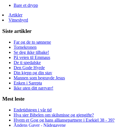
Bare et drypp
Artikler
Vitnesbyrd
Siste artikler
Far og de to sønnene
Tornekronen
Se deg ikke tilbake!
På veien til Emmaus
De ti spedalske
Den Gode Hyrde
Din kjepp og din stav
Mannen som begravde Jesus
Enken i Sarepta
Ikke uten ditt nærvær!
Mest leste
Endetidstegn i vår tid
Hva sier Bibelen om skilsmisse og gjengifte?
Hvem er Gog og hans alliansepartnere i Esekiel 38 - 39?
Åndens Gaver - Nådegavene