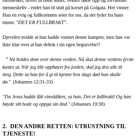
mennesker, driver ut onde ånder, vekker døde opp og forvandler
menneskeliv - ender han til slutt på korset på Golgata. Her vinner
Han en evig og fullkommen seier for oss, da det lyder fra hans
munn:
"DET ER FULLBRAKT"
.
Djevelen trodde at han hadde vunnet denne kampen, men han var
ikke klar over at han deltok i sin egen begravelse!!
"
Nå holdes dom over denne verden. Nå skal denne verdens fyrste
kastes ut.
Når jeg blir opphøyet fra jorden, skal jeg dra alle til
meg.
Dette sa han for å gi til kjenne hva slags død han skulle
dø."
(Johannes 12:31-33)
"
Da Jesus hadde fått vineddiken, sa han: Det er fullbrakt! Og han
bøyde sitt hode og oppga sin ånd."
(Johannes 19:30)
2. DEN ANDRE RETTEN: UTRUSTNING TIL
TJENESTE!