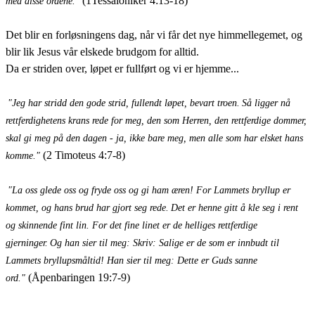
(1Tessaloniker 4:13-18)
med disse ordene."
Det blir en forløsningens dag, når vi får det nye himmellegemet, og
blir lik Jesus vår elskede brudgom for alltid.
Da er striden over, løpet er fullført og vi er hjemme...
"Jeg har stridd den gode strid, fullendt løpet, bevart troen.
Så ligger nå
rettferdighetens krans rede for meg, den som Herren, den rettferdige dommer,
skal gi meg på den dagen - ja, ikke bare meg, men alle som har elsket hans
(2 Timoteus 4:7-8)
komme."
"La oss glede oss og fryde oss og gi ham æren! For Lammets bryllup er
kommet, og hans brud har gjort seg rede.
Det er henne gitt å kle seg i rent
og skinnende fint lin. For det fine linet er de helliges rettferdige
gjerninger.
Og han sier til meg: Skriv: Salige er de som er innbudt til
Lammets bryllupsmåltid! Han sier til meg: Dette er Guds sanne
(Åpenbaringen 19:7-9)
ord."