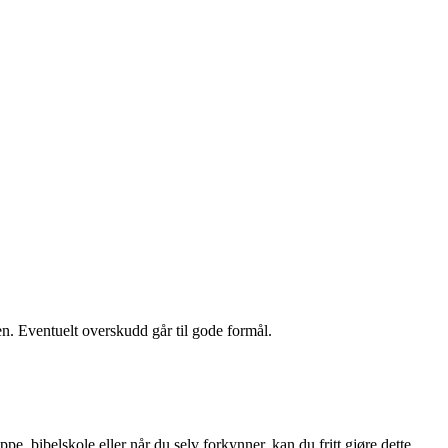
iden. Eventuelt overskudd går til gode formål.
e, bibelskole eller når du selv forkynner, kan du fritt gjøre dette.