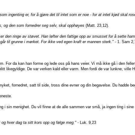
m ingenting er, for å gjøre det til intet som er noe - for at intet kjød skal ro
, og den som fornedrer seg selv, skal opphøyes
(Matt. 23,12).
er den ringe av støvet. Han løfter den fattige opp av smusset for å sette ham 
år til grunne i mørket. For ikke ved egen kraft er mannen sterk."
- 1. Sam 2,
am. For da kan han forme og lede oss på hans veier. Vi må ikke gå i den felle
litt likegyldige. De var verken kald eller varm. Men fordi de var lunkne, ville
dmyket, fornedret, satt til side, tross dine evner og din begavelse. Du hadde 
eneste.
ng i sin menighet. Du vil finne at de alle sammen var små, ja ingen ting i s
 og hver dag ta sitt kors opp og følge meg."
- Luk. 9,23