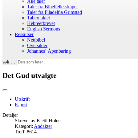
Alle taler
Taler fra Bibelfellesskapet
Taler fra Filadelfia Grimstad
Tabernaklet
Hebreerbrevet
English Sermons
Ressurser
Nettbibel
Oversikter
Johannes´ Åpenbaring
søk …
Det Gud utvalgte
Utskrift
E-post
Detaljer
Skrevet av
Kjetil Holen
Kategori:
Andakter
Treff: 8614