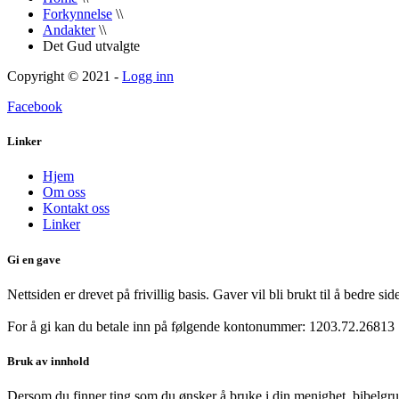
Forkynnelse
\\
Andakter
\\
Det Gud utvalgte
Copyright © 2021 -
Logg inn
Facebook
Linker
Hjem
Om oss
Kontakt oss
Linker
Gi en gave
Nettsiden er drevet på frivillig basis. Gaver vil bli brukt til å bedre s
For å gi kan du betale inn på følgende kontonummer:
1203.72.26813
Bruk av innhold
Dersom du finner ting som du ønsker å bruke i din menighet, bibelgrupp