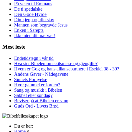
På veien til Emmaus
De ti spedalske
Den Gode Hyrde
Din kjepp og din stav
Mannen som begravde Jesus
Enken i Sarepta
Ikke uten ditt nærvær!
Mest leste
Endetidstegn i vår tid
Hva sier Bibelen om skilsmisse og gjengifte?
Hvem er Gog og hans alliansepartnere i Esekiel 38 - 39?
Åndens Gaver - Nådegavene
Sinnets Fornyelse
Hvor gammel er Jorden?
Sang og musikk i Bibelen
Sabbat eller søndag?
Beviser på at Bibelen er sann
Guds Ord - Livets Brød
Du er her:
Home
\\