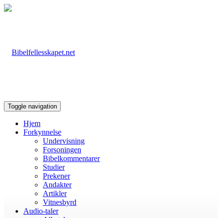
Toggle navigation
Hjem
Forkynnelse
Undervisning
Forsoningen
Bibelkommentarer
Studier
Prekener
Andakter
Artikler
Vitnesbyrd
Audio-taler