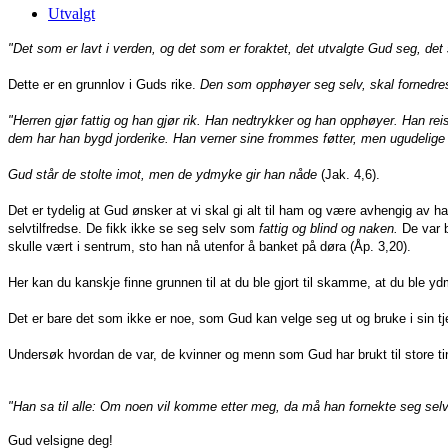
Utvalgt
"Det som er lavt i verden, og det som er foraktet, det utvalgte Gud seg, det so
Dette er en grunnlov i Guds rike.
Den som opphøyer seg selv, skal fornedres
"Herren gjør fattig og han gjør rik. Han nedtrykker og han opphøyer. Han reis
dem har han bygd jorderike. Han verner sine frommes føtter, men ugudelige g
Gud står de stolte imot, men de ydmyke gir han nåde
(Jak. 4,6).
Det er tydelig at Gud ønsker at vi skal gi alt til ham og være avhengig av h
selvtilfredse. De fikk ikke se seg selv som
fattig og blind og naken.
De var b
skulle vært i sentrum, sto han nå utenfor å banket på døra (Åp. 3,20).
Her kan du kanskje finne grunnen til at du ble gjort til skamme, at du ble y
Det er bare det som ikke er noe, som Gud kan velge seg ut og bruke i sin tj
Undersøk hvordan de var, de kvinner og menn som Gud har brukt til store ti
"Han sa til alle: Om noen vil komme etter meg, da må han fornekte seg selv
Gud velsigne deg!