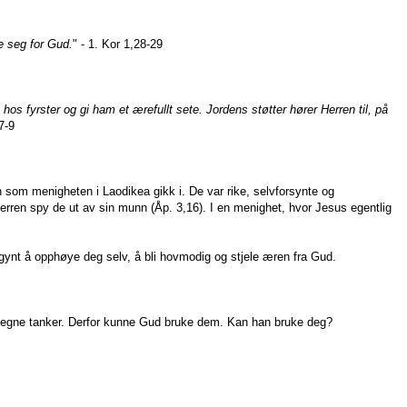
se seg for Gud.
" - 1. Kor 1,28-29
hos fyrster og gi ham et ærefullt sete. Jordens støtter hører Herren til, på
7-9
n som menigheten i Laodikea gikk i. De var rike, selvforsynte og
 Herren spy de ut av sin munn (Åp. 3,16). I en menighet, hvor Jesus egentlig
begynt å opphøye deg selv, å bli hovmodig og stjele æren fra Gud.
ine egne tanker. Derfor kunne Gud bruke dem. Kan han bruke deg?