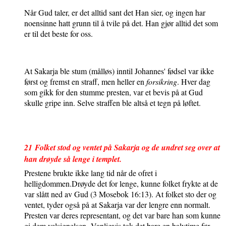
Når Gud taler, er det alltid sant det Han sier, og ingen har
noensinne hatt grunn til å tvile på det. Han gjør alltid det som
er til det beste for oss.
At Sakarja ble stum (målløs) inntil Johannes' fødsel var ikke
først og fremst en straff, men heller en
forsikring
. Hver dag
som gikk for den stumme presten, var et bevis på at Gud
skulle gripe inn. Selve straffen ble altså et tegn på løftet.
21
Folket stod og ventet på Sakarja og de undret seg over at
han drøyde så lenge i templet.
Prestene brukte ikke lang tid når de ofret i
helligdommen.
Drøyde det for lenge, kunne folket frykte at de
var slått ned av Gud (3 Mosebok 16:13). At folket sto der og
ventet, tyder også på at Sakarja var der lengre enn normalt.
Presten var deres representant, og det var bare han som kunne
gi dem velsignelsen.
Vanligvis tok det bare en halvtime før