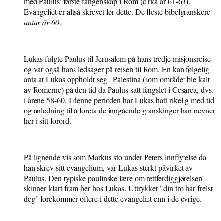
med Paulus' første fangenskap i Rom (cirka år 61-63).
Evangeliet er altså skrevet før dette. De fleste bibelgranskere
antar år 60
.
Lukas fulgte Paulus til Jerusalem på hans tredje misjonsreise
og var også hans ledsager på reisen til Rom. En kan følgelig
anta at Lukas oppholdt seg i Palestina (som området ble kalt
av Romerne) på den tid da Paulus satt fengslet i Cesarea, dvs.
i årene 58-60. I denne perioden har Lukas hatt rikelig med tid
og anledning til å foreta de inngående granskinger han nevner
her i sitt forord.
På lignende vis som Markus sto under Peters innflytelse da
han skrev sitt evangelium, var Lukas sterkt påvirket av
Paulus. Den typiske paulinske lære om rettferdiggjørelsen
skinner klart fram her hos Lukas. Uttrykket "din tro har frelst
deg" forekommer oftere i dette evangeliet enn i de øvrige.