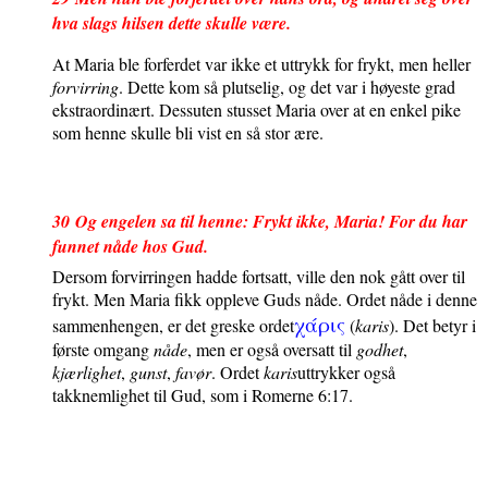
hva slags hilsen dette skulle være.
At Maria ble forferdet var ikke et uttrykk for frykt, men heller
forvirring
. Dette kom så plutselig, og det var i høyeste grad
ekstraordinært. Dessuten stusset Maria over at en enkel pike
som henne skulle bli vist en så stor ære.
30
Og engelen sa til henne: Frykt ikke, Maria! For du har
funnet nåde hos Gud.
Dersom forvirringen hadde fortsatt, ville den nok gått over til
frykt. Men Maria fikk oppleve Guds nåde. Ordet nåde i denne
χα
ρις
sammenhengen, er det greske ordet
(
karis
). Det betyr i
første omgang
nåde
, men er også oversatt til
godhet
,
kjærlighet
,
gunst
,
favør
. Ordet
karis
uttrykker også
takknemlighet til Gud, som i Romerne 6:17.