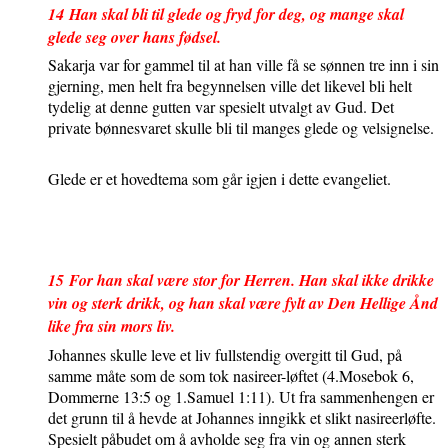
14
Han skal bli til glede og fryd for deg, og mange skal
glede seg over hans fødsel.
Sakarja var for gammel til at han ville få se sønnen tre inn i sin
gjerning, men helt fra begynnelsen ville det likevel bli helt
tydelig at denne gutten var spesielt utvalgt av Gud. Det
private bønnesvaret skulle bli til manges glede og velsignelse.
Glede er et hovedtema som går igjen i dette evangeliet.
15
For han skal være stor for Herren. Han skal ikke drikke
vin og sterk drikk, og han skal være fylt av Den Hellige Ånd
like fra sin mors liv.
Johannes skulle leve et liv fullstendig overgitt til Gud, på
samme måte som de som tok nasireer-løftet (4.Mosebok 6,
Dommerne 13:5 og 1.Samuel 1:11). Ut fra sammenhengen er
det grunn til å hevde at Johannes inngikk et slikt nasireerløfte.
Spesielt påbudet om å avholde seg fra vin og annen sterk