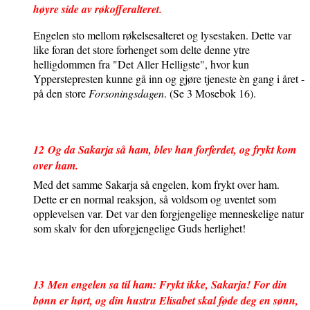
høyre side av røkofferalteret.
Engelen sto mellom røkelsesalteret og lysestaken. Dette var
like foran det store forhenget som delte denne ytre
helligdommen fra "Det Aller Helligste", hvor kun
Ypperstepresten kunne gå inn og gjøre tjeneste èn gang i året -
på den store
Forsoningsdagen
. (Se 3 Mosebok 16).
12
Og da Sakarja så ham, blev han forferdet, og frykt kom
over ham.
Med det samme Sakarja så engelen, kom frykt over ham.
Dette er en normal reaksjon, så voldsom og uventet som
opplevelsen var. Det var den forgjengelige menneskelige natur
som skalv for den uforgjengelige Guds herlighet!
13
Men engelen sa til ham: Frykt ikke, Sakarja! For din
bønn er hørt, og din hustru Elisabet skal føde deg en sønn,