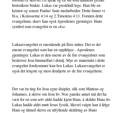
historikere brukte. Lukas var greskfødt lege. Han ble en
kristen og senere Paulus' faste medarbeider. Dette finner vi
bl.a. i Kolosserne 4:14 og 2.Timoteus 4:11. Foruten dette
evangelium, skrev han også Apostlenes gjerninger. Hans
symbol som evangelist er en
okse.
Lukasevangeliet er enestående på flere måter. Det er det
eneste evangeliet som har en oppfølger - Apostlenes
gjerninger. Lukas er den eneste av de fire evangeilster som
beskriver Jesu himmelfart i detalj. Mye av materialet i dette
evangeliet forekommer kun hos Lukas. Lukasevangeliet er
også det lengste og mest detaljerte av de fire evangeliene.
Det var èn ting for Jesu egne disipler, slik som Matteus og
Johannes, å skrive om Jesu liv. Noe ganske annet må det ha
vært for en som selv aldri hadde kjent Ham, å skildre Hans liv.
Lukas hadde aldri møtt Jesus fysisk, likevel valgte han å følge
Ham og tilmed skrive en utfyllende skildring av Hans