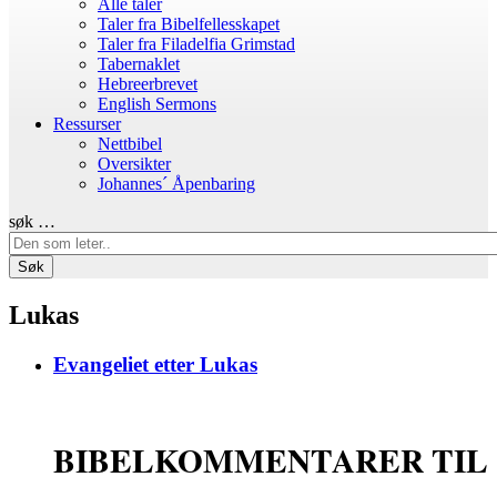
Alle taler
Taler fra Bibelfellesskapet
Taler fra Filadelfia Grimstad
Tabernaklet
Hebreerbrevet
English Sermons
Ressurser
Nettbibel
Oversikter
Johannes´ Åpenbaring
søk …
Søk
Lukas
Evangeliet etter Lukas
BIBELKOMMENTARER TIL