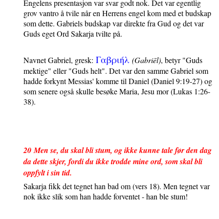
Engelens presentasjon var svar godt nok. Det var egentlig
grov vantro å tvile når en Herrens engel kom med et budskap
som dette. Gabriels budskap var direkte fra Gud og det var
Guds eget Ord Sakarja tvilte på.
Γαβριη
λ
Navnet Gabriel, gresk:
(Gabrie
l)
,
betyr "Guds
mektige" eller "Guds helt". Det var den samme Gabriel som
hadde forkynt Messias' komme til Daniel (Daniel 9:19-27) og
som senere også skulle besøke Maria, Jesu mor (Lukas 1:26-
38).
20
Men se, du skal bli stum, og ikke kunne tale før den dag
da dette skjer, fordi du ikke trodde mine ord, som skal bli
oppfylt i sin tid.
Sakarja fikk det tegnet han bad om (vers 18). Men tegnet var
nok ikke slik som han hadde forventet - han ble stum!