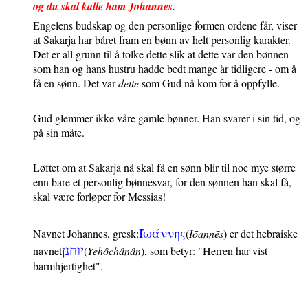
og du skal kalle ham Johannes.
Engelens budskap og den personlige formen ordene får, viser
at Sakarja har båret fram en bønn av helt personlig karakter.
Det er all grunn til å tolke dette slik at dette var den bønnen
som han og hans hustru hadde bedt mange år tidligere - om å
få en sønn. Det var
dette
som Gud nå kom for å oppfylle.
Gud glemmer ikke våre gamle bønner. Han svarer i sin tid, og
på sin måte.
Løftet om at Sakarja nå skal få en sønn blir til noe mye større
enn bare et personlig bønnesvar, for den sønnen han skal få,
skal være forløper for Messias!
Ι
ωα
ννης
Navnet Johannes, gresk:
(
Io
anne
s
) er det hebraiske
יוחנן
navnet
(
Yehôchânân
)
, som betyr: "Herren har vist
barmhjertighet".