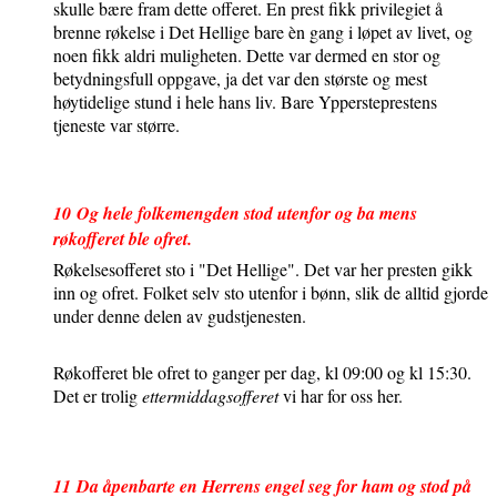
skulle bære fram dette offeret. En prest fikk privilegiet å
brenne røkelse i Det Hellige bare èn gang i løpet av livet, og
noen fikk aldri muligheten. Dette var dermed en stor og
betydningsfull oppgave, ja det var den største og mest
høytidelige stund i hele hans liv. Bare Yppersteprestens
tjeneste var større.
10
Og hele folkemengden stod utenfor og ba mens
røkofferet ble ofret.
Røkelsesofferet sto i "Det Hellige". Det var her presten gikk
inn og ofret. Folket selv sto utenfor i bønn, slik de alltid gjorde
under denne delen av gudstjenesten.
Røkofferet ble ofret to ganger per dag, kl 09:00 og kl 15:30.
Det er trolig
ettermiddagsofferet
vi har for oss her.
11
Da åpenbarte en Herrens engel seg for ham og stod på