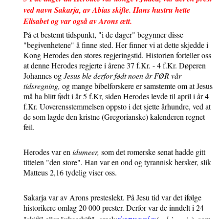
ved navn Sakarja, av Abias skifte. Hans hustru hette
Elisabet og var også av Arons ætt.
På et bestemt tidspunkt, "i de dager" begynner disse
"begivenhetene" å finne sted. Her finner vi at dette skjedde i
Kong Herodes den stores regjeringstid. Historien forteller oss
at denne Herodes regjerte i årene 37 f.Kr. - 4 f.Kr. Døperen
Johannes og
Jesus ble derfor født noen år FØR vår
tidsregning,
og mange bibelforskere er samstemte om at Jesus
må ha blitt født i år 5 f.Kr, siden Herodes levde til april i år 4
f.Kr. Uoverensstemmelsen oppsto i det sjette århundre, ved at
de som lagde den kristne (Gregorianske) kalenderen regnet
feil.
Herodes var en
idumeer,
som det romerske senat hadde gitt
tittelen "den store". Han var en ond og tyrannisk hersker, slik
Matteus 2,16 tydelig viser oss.
Sakarja var av Arons presteslekt. På Jesu tid var det ifølge
historikere omlag 20 000 prester. Derfor var de inndelt i 24
ε
φημερι
α