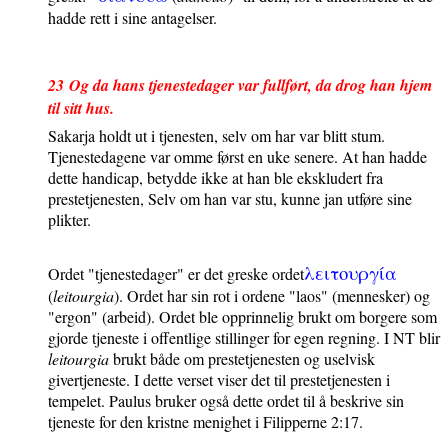
hadde rett i sine antagelser.
23
Og da hans tjenestedager var fullført, da drog han hjem
til sitt hus.
Sakarja holdt ut i tjenesten, selv om har var blitt stum.
Tjenestedagene var omme først en uke senere. At han hadde
dette handicap, betydde ikke at han ble ekskludert fra
prestetjenesten, Selv om han var stu, kunne jan utføre sine
plikter.
λειτουργι
α
Ordet "tjenestedager" er det greske ordet
(
leitourgia
)
. Ordet har sin rot i ordene "laos" (mennesker) og
"ergon" (arbeid). Ordet ble opprinnelig brukt om borgere som
gjorde tjeneste i offentlige stillinger for egen regning. I NT blir
leitourgia
brukt både om prestetjenesten og uselvisk
givertjeneste. I dette verset viser det til prestetjenesten i
tempelet. Paulus bruker også dette ordet til å beskrive sin
tjeneste for den kristne menighet i Filipperne 2:17.