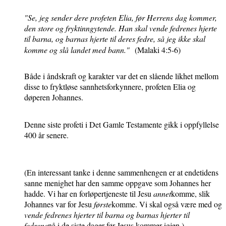
"Se, jeg sender dere profeten Elia, før Herrens dag kommer,
den store og fryktinngytende. Han skal vende fedrenes hjerte
til barna, og barnas hjerte til deres fedre, så jeg ikke skal
komme og slå landet med bann."
(Malaki 4:5-6)
Både i åndskraft og karakter var det en slående likhet mellom
disse to fryktløse sannhetsforkynnere, profeten Elia og
døperen Johannes.
Denne siste profeti i Det Gamle Testamente gikk i oppfyllelse
400 år senere.
(En interessant tanke i denne sammenhengen er at endetidens
sanne menighet har den samme oppgave som Johannes her
hadde. Vi har en forløpertjeneste til Jesu
annet
komme, slik
Johannes var for Jesu
første
komme. Vi skal også være med og
vende fedrenes hjerter til barna og barnas hjerter til
fedrene
nå i de siste dager før Jesus kommer igjen.)