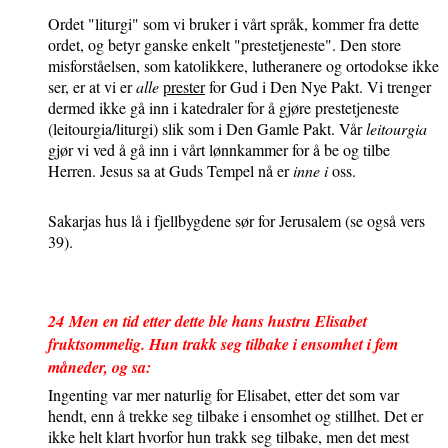
Ordet "liturgi" som vi bruker i vårt språk, kommer fra dette
ordet, og betyr ganske enkelt "prestetjeneste". Den store
misforståelsen, som katolikkere, lutheranere og ortodokse ikke
ser, er at vi er
alle
prester
for Gud i Den Nye Pakt. Vi trenger
dermed ikke gå inn i katedraler for å gjøre prestetjeneste
(leitourgia/liturgi) slik som i Den Gamle Pakt. Vår
leitourgia
gjør vi ved å gå inn i vårt lønnkammer for å be og tilbe
Herren. Jesus sa at Guds Tempel nå er
inne i
oss.
Sakarjas hus lå i fjellbygdene sør for Jerusalem (se også vers
39).
24
Men en tid etter dette ble hans hustru Elisabet
fruktsommelig. Hun trakk seg tilbake i ensomhet i fem
måneder, og sa:
Ingenting var mer naturlig for Elisabet, etter det som var
hendt, enn å trekke seg tilbake i ensomhet og stillhet. Det er
ikke helt klart hvorfor hun trakk seg tilbake, men det mest