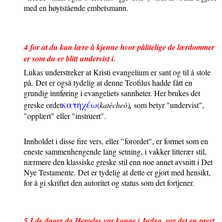
med en høytstående embetsmann.
4
for at du kan lære å kjenne hvor pålitelige de lærdommer
er som du er blitt undervist i.
Lukas understreker at Kristi evangelium er sant og til å stole
på.
Det er også tydelig at denne Teofilus hadde fått en
grundig innføring i evangeliets sannheter. Her brukes det
κατηχε
ω
greske ordet
(
katècheò)
,
som betyr "undervist",
"opplært" eller "instruert".
Innholdet i disse fire vers, eller "forordet", er formet som en
eneste sammenhengende lang setning, i vakker litterær stil,
nærmere den klassiske greske stil enn noe annet avsnitt i Det
Nye Testamente. Det er tydelig at dette er gjort med hensikt,
for å gi skriftet den autoritet og status som det fortjener.
5
I de dager da Herodes var konge i Judea, var det en prest