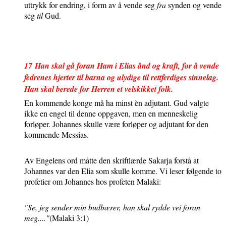
uttrykk for endring, i form av å vende seg
fra
synden og vende
seg
til
Gud.
1
7
Han skal gå foran Ham i Elias ånd og kraft, for å vende
fedrenes hjerter til barna og ulydige til rettferdiges sinnelag.
Han skal berede for Herren et velskikket folk.
En kommende konge må ha minst èn adjutant. Gud valgte
ikke en engel til denne oppgaven, men en menneskelig
forløper. Johannes skulle være forløper og adjutant for den
kommende Messias.
Av Engelens ord måtte den skriftlærde Sakarja forstå at
Johannes var den Elia som skulle komme. Vi leser følgende to
profetier om Johannes hos profeten Malaki:
"Se, jeg sender min budbærer, han skal rydde vei foran
meg...."
(Malaki 3:1)