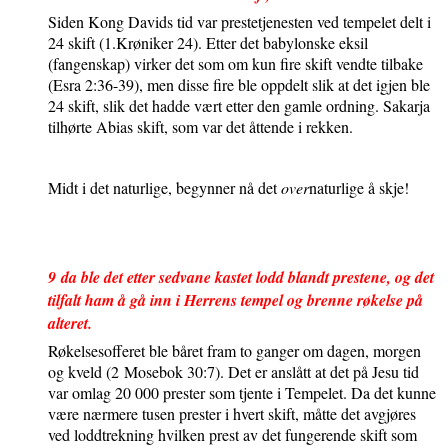
Siden Kong Davids tid var prestetjenesten ved tempelet delt i
24 skift (1.Krøniker 24). Etter det babylonske eksil
(fangenskap) virker det som om kun fire skift vendte tilbake
(Esra 2:36-39), men disse fire ble oppdelt slik at det igjen ble
24 skift, slik det hadde vært etter den gamle ordning. Sakarja
tilhørte Abias skift, som var det åttende i rekken.
Midt i det naturlige, begynner nå det
over
naturlige å skje!
9
da ble det etter sedvane kastet lodd blandt prestene, og det
tilfalt ham å gå inn i Herrens tempel og brenne røkelse på
alteret.
Røkelsesofferet ble båret fram to ganger om dagen, morgen
og kveld (2
Mosebok 30:7). Det er anslått at det på Jesu tid
var omlag 20 000 prester som tjente i Tempelet. Da det kunne
være nærmere tusen prester i hvert skift, måtte det avgjøres
ved loddtrekning hvilken prest av det fungerende skift som