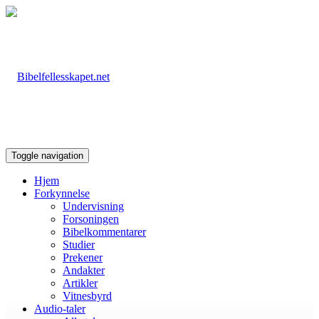
Toggle navigation
Hjem
Forkynnelse
Undervisning
Forsoningen
Bibelkommentarer
Studier
Prekener
Andakter
Artikler
Vitnesbyrd
Audio-taler