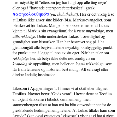
mer nøyaktig til "ettersom jeg har fulgt opp alle ting nøye"
eller også "havende ettersporet/etterforsket", gresk:
παρηκολουθηκότι
(parèkoluthèkoti)
. Her er det viktig å se
at Lukas ikke anser sine kilder (bl.a. Markusevangeliet, som
ble skrevet før Lukas. Mange bibelforskere mener at Lukas
kjente til Markus sitt evangelium) for å være unøyaktige, men
utilstrekkelige
. Dette understreker Lukas' troverdighet og
grundighet som historiker. Han har bestrevet seg på å ha
gjennomgått alle begivenhetene nøyaktig, omhyggelig, punkt
for punkt, uten å legge til noe av sitt eget. Når han taler om
rekkefølge
her, så betyr ikke dette nødvendigvis en
kronologisk
oppstilling, men heller en
logisk
rekkefølge, som
får fram temaene og historien best mulig. Alt selvsagt etter
direkte åndelig inspirasjon.
Likesom i Ap.gjerninger 1:1 finner vi at skriftet er tilegnet
Teofilus. Navnet betyr "Guds venn". Utover dette er Teofilus
en ukjent skikkelse i bibelsk sammenheng, men
sammenhengen tilser at han må ha blitt omvendt innenfor de
gresktalende hedningemenighetene. At Lukas tiltaler ham som
"ærede" (kan også oversettes "gjeveste") viser at vi har å gjøre