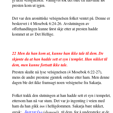
presten kom ut igjen.
Det var den aronittiske velsignelsen folket ventet på. Denne er
beskrevet i 4 Mosebok 6:24-26. Avslutningen av
offerhandlingen kunne først skje etter at presten hadde
kommet ut av Det Hellige.
22
Men da han kom ut, kunne han ikke tale til dem. De
skjønte da at han hadde sett et syn i templet. Han nikket til
dem, men kunne fortsatt ikke tale.
Presten skulle nå lyse velsignelsen (4 Mosebok 6:22-27),
mens de andre prestene gjentok ordene etter ham. Men denne
dagen ble det ikke framsagt noen velsignelse fra Sakarja.
Folket trakk den slutningen at han hadde sett et syn i tempelet,
ettersom han nå var stum. Det var jo ingenting i veien med
ham da han gikk
inn
i helligdommen. Sakarja bare nikket,
διανευ
ω
gresk:
(
dianeuo
)
til dem, for å understreke at de