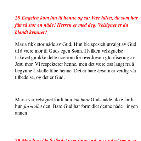
28
Engelen kom inn til henne og sa: Vær hilset, du som har
fått så stor en nåde! Herren er med deg. Velsignet er du
blandt kvinner!
Maria fikk stor nåde av Gud. Hun ble spesielt utvalgt av Gud
til å være mor til Guds egen Sønn. Hvilken velsignelse!
Likevel gir ikke dette noe rom for overdreven glorifisering av
Jesu mor. Vi respekterer henne, men det være oss langt fra å
begynne å skulle tilbe henne. Det er bare
èn
som er verdig vår
tilbedelse, og det er Gud.
Maria var velsignet fordi hun
tok imot
Guds nåde, ikke fordi
hun
formidlet
den. Bare Gud har formidlet denne nåde - ingen
annen!
29
Men hun ble forferdet over hans ord, og undret seg over