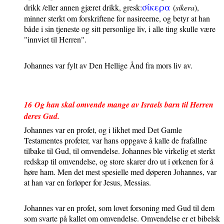
σίκερα
drikk /eller annen gjæret drikk, gresk:
(
sikera
),
minner sterkt om forskriftene for nasireerne, og betyr at han
både i sin tjeneste og sitt personlige liv, i alle ting skulle være
"innviet til Herren".
Johannes var fylt av Den Hellige Ånd fra mors liv av.
16
Og han skal omvende mange av Israels barn til Herren
deres Gud.
Johannes var en profet, og i likhet med Det Gamle
Testamentes profeter, var hans oppgave å kalle de frafallne
tilbake til Gud, til omvendelse. Johannes ble virkelig et sterkt
redskap til omvendelse, og store skarer dro ut i ørkenen for å
høre ham. Men det mest spesielle med døperen Johannes, var
at han var en forløper for Jesus, Messias.
Johannes var en profet, som lovet forsoning med Gud til dem
som svarte på kallet om omvendelse. Omvendelse er et bibelsk