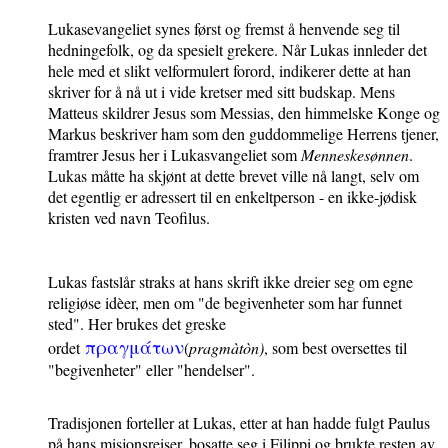
Lukasevangeliet synes først og fremst å henvende seg til
hedningefolk, og da spesielt grekere. Når Lukas innleder det
hele med et slikt velformulert forord, indikerer dette at han
skriver for å nå ut i vide kretser med sitt budskap. Mens
Matteus skildrer Jesus som Messias, den himmelske Konge og
Markus beskriver ham som den guddommelige Herrens tjener,
framtrer Jesus her i Lukasvangeliet som
Menneskesønnen
.
Lukas måtte ha skjønt at dette brevet ville nå langt, selv om
det egentlig er adressert til en enkeltperson - en ikke-jødisk
kristen ved navn Teofilus.
Lukas fastslår straks at hans skrift ikke dreier seg om egne
religiøse idèer, men om "de begivenheter som har funnet
sted". Her brukes det greske
πραγμάτων
ordet
(
pragmàtòn)
, som best oversettes til
"begivenheter" eller "hendelser".
Tradisjonen forteller at Lukas, etter at han hadde fulgt Paulus
på hans misjonsreiser, bosatte seg i Filippi og brukte resten av