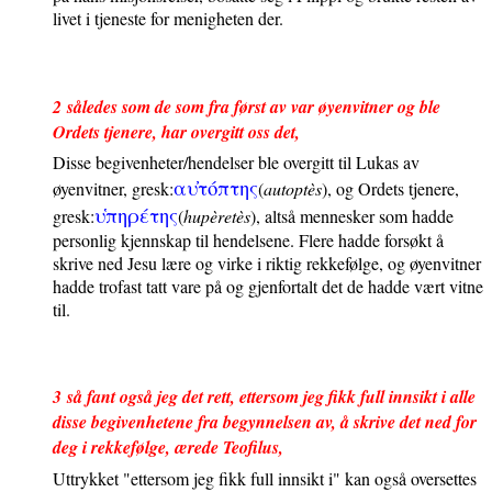
livet i tjeneste for menigheten der.
2
således som de som fra først av var øyenvitner og ble
Ordets tjenere, har overgitt oss det,
Disse begivenheter/hendelser ble overgitt til Lukas av
αυ
το
πτης
øyenvitner, gresk:
(
autoptès
), og Ordets tjenere,
υ
πηρε
της
gresk:
(
hupèretès
), altså mennesker som hadde
personlig kjennskap til hendelsene. Flere hadde forsøkt å
skrive ned Jesu lære og virke i riktig rekkefølge, og øyenvitner
hadde trofast tatt vare på og gjenfortalt det de hadde vært vitne
til.
3
så fant også jeg det rett, ettersom jeg fikk full innsikt i alle
disse begivenhetene fra begynnelsen av, å skrive det ned for
deg i rekkefølge, ærede Teofilus,
Uttrykket "ettersom jeg fikk full innsikt i" kan også oversettes