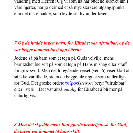
vandring med Herren! Og vi som nå har budene skrevet inn i
våre hjerter, har jo dermed et så mye sterkere utgangspunkt
enn det disse hadde, som levde sitt liv under loven.
7
Og de hadde ingen barn, for Elisabet var ufruktbar, og de
var begge kommet høyt opp i årene.
Jødene så på barn som et tegn på Guds velvilje, mens
barnløshet ble sett på som et tegn på Hans mishag eller straff
for grov synd. Men det foregående verset (vers 6) viser klart at
så ikke var tilfelle, siden de begge ble regnet som rettferdige
for Gud. Det greske ordet
στει
ρος
(
steiros
) betyr "ufruktbar"
eller "steril". Det var altså
umulig
for Elisabet å bli mor på
naturlig vis.
8
Men det skjedde mens han gjorde prestetjeneste for Gud,
da turen var kommet til hans skift,