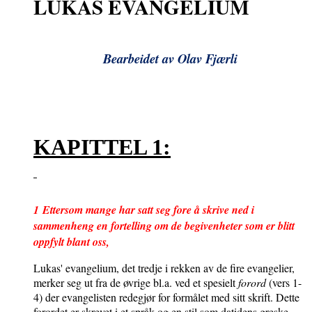
LUKAS EVANGELIUM
Bearbeidet av Olav Fjærli
KAPITTEL 1:
1
Ettersom mange har satt seg fore å skrive ned i
sammenheng en fortelling om de begivenheter som er blitt
oppfylt blant oss,
Lukas' evangelium, det tredje i rekken av de fire evangelier,
merker seg ut fra de øvrige bl.a. ved et spesielt
forord
(vers 1-
4) der evangelisten redegjør for formålet med sitt skrift. Dette
forordet er skrevet i et språk og en stil som datidens greske