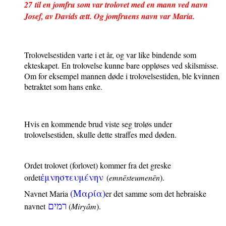
27
til en jomfru som var trolovet med en mann ved navn
Josef, av Davids ætt. Og jomfruens navn var Maria.
Trolovelsestiden varte i et år, og var like bindende som
ekteskapet. En trolovelse kunne bare oppløses ved skilsmisse.
Om for eksempel mannen døde i trolovelsestiden, ble kvinnen
betraktet som hans enke.
Hvis en kommende brud viste seg troløs under
trolovelsestiden, skulle dette straffes med døden.
Ordet trolovet (forlovet) kommer fra det greske
ἐμνηστευμένην
ordet
(
emnēsteumenēn
).
(
Μαρι
α
)
Navnet Maria
er det samme som det hebraiske
ר
מ
ים
navnet
(
Miryâm
).