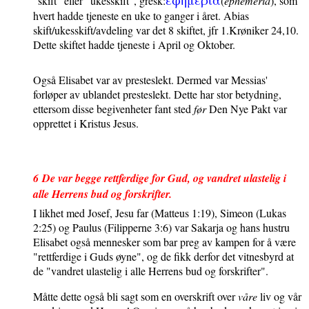
"skift" eller "ukesskift", gresk:
(
ephèmeria
), som
hvert hadde tjeneste en uke to ganger i året. Abias
skift/ukesskift/avdeling var det 8 skiftet, jfr 1.Krøniker 24,10.
Dette skiftet hadde tjeneste i April og Oktober.
Også Elisabet var av presteslekt. Dermed var Messias'
forløper av ublandet presteslekt. Dette har stor betydning,
ettersom disse begivenheter fant sted
før
Den Nye Pakt var
opprettet i Kristus Jesus.
6
De var begge rettferdige for Gud, og vandret ulastelig i
alle Herrens bud og forskrifter.
I likhet med Josef, Jesu far (Matteus 1:19), Simeon (Lukas
2:25) og Paulus (Filipperne 3:6) var Sakarja og hans hustru
Elisabet også mennesker som bar preg av kampen for å være
"rettferdige i Guds øyne", og de fikk derfor det vitnesbyrd at
de "vandret ulastelig i alle Herrens bud og forskrifter".
Måtte dette også bli sagt som en overskrift over
våre
liv og vår