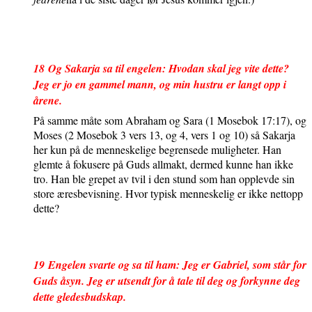
18
Og Sakarja sa til engelen: Hvodan skal jeg vite dette?
Jeg er jo en gammel mann, og min hustru er langt opp i
årene.
På samme måte som Abraham og Sara (1 Mosebok 17:17), og
Moses (2 Mosebok 3 vers 13, og 4, vers 1 og 10) så Sakarja
her kun på de menneskelige begrensede muligheter. Han
glemte å fokusere på Guds allmakt, dermed kunne han ikke
tro. Han ble grepet av tvil i den stund som han opplevde sin
store æresbevisning. Hvor typisk menneskelig er ikke nettopp
dette?
1
9
Engelen svarte og sa til ham: Jeg er Gabriel, som står for
Guds åsyn. Jeg er utsendt for å tale til deg og forkynne deg
dette gledesbudskap.