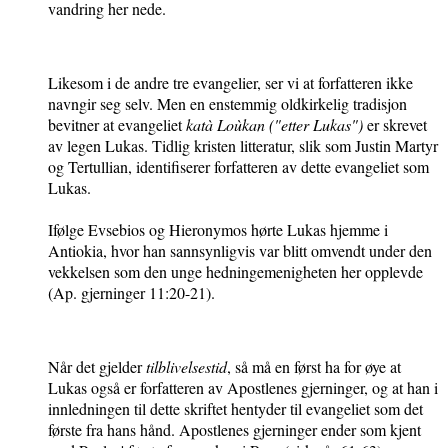
vandring her nede.
Likesom i de andre tre evangelier, ser vi at forfatteren ikke
navngir seg selv. Men en enstemmig oldkirkelig tradisjon
bevitner at evangeliet
katà Loùkan ("etter Lukas")
er skrevet
av legen Lukas. Tidlig kristen litteratur, slik som Justin Martyr
og Tertullian, identifiserer forfatteren av dette evangeliet som
Lukas.
Ifølge Evsebios og Hieronymos hørte Lukas hjemme i
Antiokia, hvor han sannsynligvis var blitt omvendt under den
vekkelsen som den unge hedningemenigheten her opplevde
(Ap. gjerninger 11:20-21).
Når det gjelder
tilblivelsestid
, så må en først ha for øye at
Lukas også er forfatteren av Apostlenes gjerninger, og at han i
innledningen til dette skriftet hentyder til evangeliet som det
første fra hans hånd. Apostlenes gjerninger ender som kjent