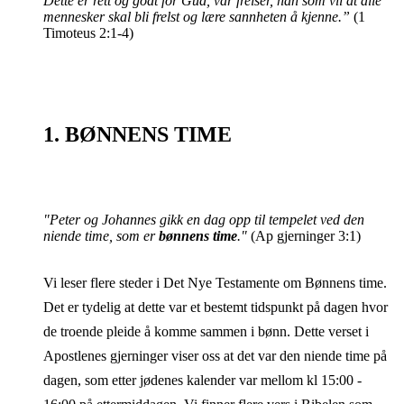
Dette er rett og godt for Gud, vår frelser, han som vil at alle
mennesker skal bli frelst og lære sannheten å kjenne.”
(1
Timoteus 2:1-4)
1. BØNNENS TIME
"Peter og Johannes gikk en dag opp til tempelet ved den
niende time, som er
bønnens time
."
(Ap gjerninger 3:1)
Vi leser flere steder i Det Nye Testamente om Bønnens time.
Det er tydelig at dette var et bestemt tidspunkt på dagen hvor
de troende pleide å komme sammen i bønn. Dette verset i
Apostlenes gjerninger viser oss at det var den niende time på
dagen, som etter jødenes kalender var mellom kl 15:00 -