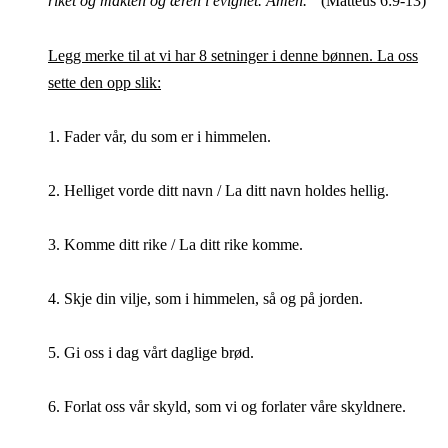
riket og makten og æren i evighet. Amen."
(Matteus 6:9-13)
Legg merke til at vi har 8 setninger i denne bønnen. La oss
sette den opp slik:
1. Fader vår, du som er i himmelen.
2. Helliget vorde ditt navn / La ditt navn holdes hellig.
3. Komme ditt rike / La ditt rike komme.
4. Skje din vilje, som i himmelen, så og på jorden.
5. Gi oss i dag vårt daglige brød.
6. Forlat oss vår skyld, som vi og forlater våre skyldnere.