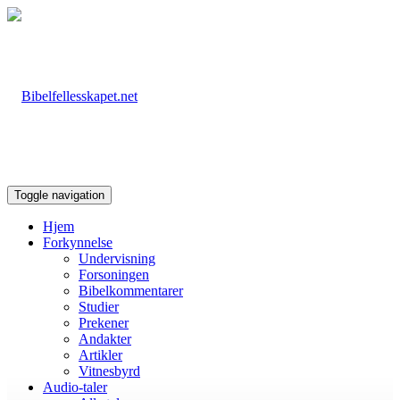
Toggle navigation
Hjem
Forkynnelse
Undervisning
Forsoningen
Bibelkommentarer
Studier
Prekener
Andakter
Artikler
Vitnesbyrd
Audio-taler