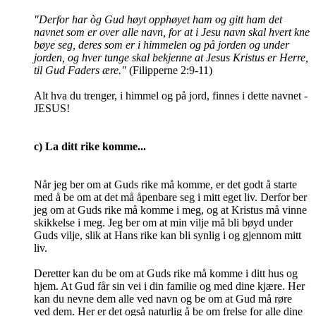
"Derfor har òg Gud høyt opphøyet ham og gitt ham det
navnet som er over alle navn,
for at i Jesu navn skal hvert kne
bøye seg, deres som er i himmelen og på jorden og under
jorden,
og hver tunge skal bekjenne at Jesus Kristus er Herre,
til Gud Faders ære."
(Filipperne 2:9-11)
Alt hva du trenger, i himmel og på jord, finnes i dette navnet -
JESUS!
c) La ditt rike komme...
Når jeg ber om at Guds rike må komme, er det godt å starte
med å be om at det må åpenbare seg i mitt eget liv. Derfor ber
jeg om at Guds rike må komme i meg, og at Kristus må vinne
skikkelse i meg. Jeg ber om at min vilje må bli bøyd under
Guds vilje, slik at Hans rike kan bli synlig i og gjennom mitt
liv.
Deretter kan du be om at Guds rike må komme i ditt hus og
hjem. At Gud får sin vei i din familie og med dine kjære. Her
kan du nevne dem alle ved navn og be om at Gud må røre
ved dem. Her er det også naturlig å be om frelse for alle dine