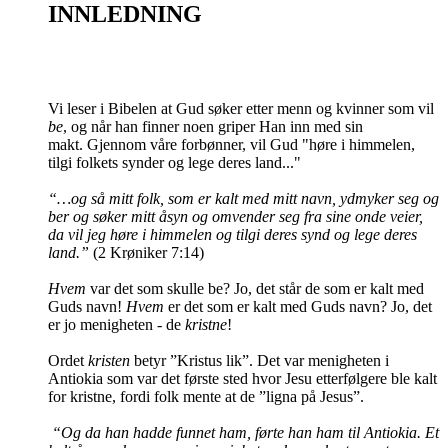
INNLEDNING
Vi leser i Bibelen at Gud søker etter menn og kvinner som vil
be
, og når han finner noen griper Han inn med sin
makt.
Gjennom våre forbønner, vil Gud "høre i himmelen,
tilgi folkets synder og lege deres land..."
“…og så mitt folk, som er kalt med mitt navn, ydmyker seg og
ber og søker mitt åsyn og omvender seg fra sine onde veier,
da vil jeg høre i himmelen og tilgi deres synd og lege deres
land.”
(2 Krøniker 7:14)
Hvem
var det som skulle be? Jo, det står de som er kalt med
Guds navn!
Hvem
er det som er kalt med Guds navn? Jo, det
er jo menigheten - de
kristne
!
Ordet
kristen
betyr ”Kristus lik”. Det var menigheten i
Antiokia som var det første sted hvor Jesu etterfølgere ble kalt
for kristne, fordi folk mente at de ”ligna på Jesus”.
“Og da han hadde funnet ham, førte han ham til Antiokia. Et