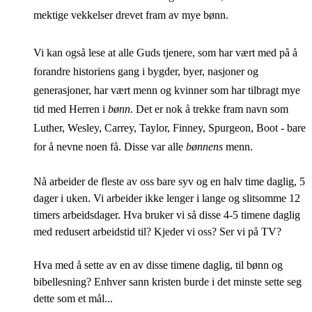
mektige vekkelser drevet fram av mye bønn.
Vi kan også lese at alle Guds tjenere, som har vært med på å
forandre historiens gang i bygder, byer, nasjoner og
generasjoner, har vært menn og kvinner som har tilbragt mye
tid med Herren i
bønn
. Det er nok å trekke fram navn som
Luther, Wesley, Carrey, Taylor, Finney, Spurgeon, Boot - bare
for å nevne noen få. Disse var alle
bønnens
menn.
Nå arbeider de fleste av oss bare syv og en halv time daglig, 5
dager i uken. Vi arbeider ikke lenger i lange og slitsomme 12
timers arbeidsdager. Hva bruker vi så disse 4-5 timene daglig
med redusert arbeidstid til? Kjeder vi oss? Ser vi på TV?
Hva med å sette av en av disse timene daglig, til bønn og
bibellesning? Enhver sann kristen burde i det minste sette seg
dette som et mål...