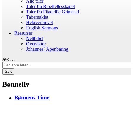
Alle taler
Taler fra Bibelfellesskapet
Taler fra Filadelfia Grimstad
Tabernaklet
Hebreerbrevet
English Sermons
Ressurser
Nettbibel
Oversikter
Johannes´ Åpenbaring
søk …
Søk
Bønneliv
Bønnens Time