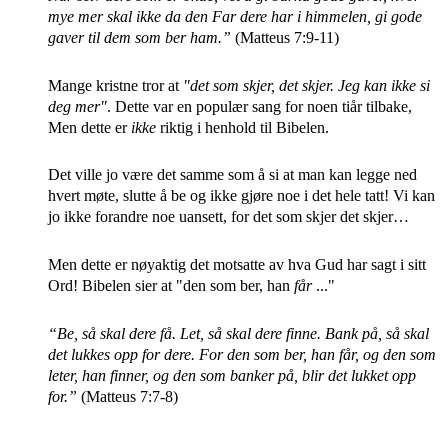
mye mer skal ikke da den Far dere har i himmelen, gi gode
gaver til dem som ber ham.”
(Matteus 7:9-11)
Mange kristne tror at
"det som skjer, det skjer. Jeg kan ikke si
deg mer"
. Dette var en populær sang for noen tiår tilbake,
Men dette er
ikke
riktig i henhold til Bibelen.
Det ville jo være det samme som å si at man kan legge ned
hvert møte, slutte å be og ikke gjøre noe i det hele tatt! Vi kan
jo ikke forandre noe uansett, for det som skjer det skjer…
Men dette er nøyaktig det motsatte av hva Gud har sagt i sitt
Ord! Bibelen sier at "den som ber, han
får
..."
“Be, så skal dere få. Let, så skal dere finne. Bank på, så skal
det lukkes opp for dere. For den som ber, han får, og den som
leter, han finner, og den som banker på, blir det lukket opp
for.”
(Matteus 7:7-8)