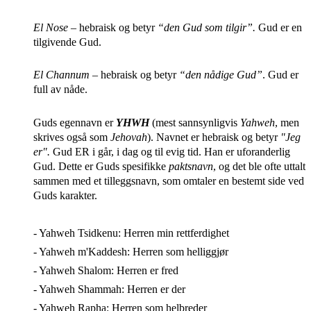
El Nose
– hebraisk og betyr
“den Gud som tilgir”.
Gud er en
tilgivende Gud.
El Channum
– hebraisk og betyr
“den nådige Gud”
.
Gud er
full av nåde.
Guds egennavn er
YHWH
(mest sannsynligvis
Yahweh
, men
skrives også som
Jehovah
). Navnet er hebraisk og betyr
"Jeg
er".
Gud ER i går, i dag og til evig tid. Han er uforanderlig
Gud. Dette er Guds spesifikke
paktsnavn
, og det ble ofte uttalt
sammen med et tilleggsnavn, som omtaler en bestemt side ved
Guds karakter.
- Yahweh Tsidkenu: Herren min rettferdighet
- Yahweh m'Kaddesh: Herren som helliggjør
- Yahweh Shalom: Herren er fred
- Yahweh Shammah: Herren er der
- Yahweh Rapha: Herren som helbreder