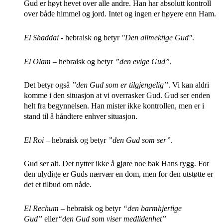
Gud er høyt hevet over alle andre. Han har absolutt kontroll
over både himmel og jord. Intet og ingen er høyere enn Ham.
El Shaddai
- hebraisk og betyr
"Den allmektige Gud"
.
El Olam
– hebraisk og betyr
”den evige Gud”
.
Det betyr også
”den Gud som er tilgjengelig”
. Vi kan aldri
komme i den situasjon at vi overrasker Gud. Gud ser enden
helt fra begynnelsen. Han mister ikke kontrollen, men er i
stand til å håndtere enhver situasjon.
El Roi
– hebraisk og betyr
”den Gud som ser”
.
Gud ser alt. Det nytter ikke å gjøre noe bak Hans rygg. For
den ulydige er Guds nærvær en dom, men for den utstøtte er
det et tilbud om nåde.
El Rechum
– hebraisk og betyr
“den barmhjertige
Gud”
eller
“den Gud som viser medlidenhet”