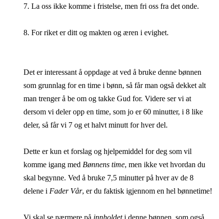
7. La oss ikke komme i fristelse, men fri oss fra det onde.
8. For riket er ditt og makten og æren i evighet.
Det er interessant å oppdage at ved å bruke denne bønnen
som grunnlag for en time i bønn, så får man også dekket alt
man trenger å be om og takke Gud for. Videre ser vi at
dersom vi deler opp en time, som jo er 60 minutter, i 8 like
deler, så får vi 7 og et halvt minutt for hver del.
Dette er kun et forslag og hjelpemiddel for deg som vil
komme igang med
Bønnens time
, men ikke vet hvordan du
skal begynne. Ved å bruke 7,5 minutter på hver av de 8
delene i
Fader Vår
, er du faktisk igjennom en hel bønnetime!
Vi skal se nærmere på
innholdet
i denne bønnen, som også