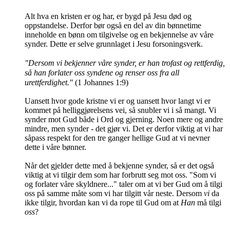
Alt hva en kristen er og har, er bygd på Jesu død og
oppstandelse. Derfor bør også en del av din bønnetime
inneholde en bønn om tilgivelse og en bekjennelse av våre
synder. Dette er selve grunnlaget i Jesu forsoningsverk.
"Dersom vi bekjenner våre synder, er han trofast og rettferdig,
så han forlater oss syndene og renser oss fra all
urettferdighet."
(1 Johannes 1:9)
Uansett hvor gode kristne vi er og uansett hvor langt vi er
kommet på helliggjørelsens vei, så snubler vi i så mangt. Vi
synder mot Gud både i Ord og gjerning. Noen mere og andre
mindre, men synder - det gjør vi. Det er derfor viktig at vi har
såpass respekt for den tre ganger hellige Gud at vi nevner
dette i våre bønner.
Når det gjelder dette med å bekjenne synder, så er det også
viktig at vi tilgir dem som har forbrutt seg mot oss. "Som vi
og forlater våre skyldnere..." taler om at vi ber Gud om å tilgi
oss på samme måte som vi har tilgitt vår neste. Dersom
vi
da
ikke tilgir, hvordan kan vi da rope til Gud om at
Han
må tilgi
oss
?