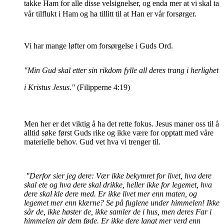
takke Ham for alle disse velsignelser, og enda mer at vi skal ta
vår tilflukt i Ham og ha tillitt til at Han er vår forsørger.
Vi har mange løfter om forsørgelse i Guds Ord.
"Min Gud skal etter sin rikdom fylle all deres trang i herlighet
i Kristus Jesus."
(Filipperne 4:19)
Men her er det viktig å ha det rette fokus. Jesus maner oss til å
alltid søke først Guds rike og ikke være for opptatt med våre
materielle behov. Gud vet hva vi trenger til.
"
Derfor sier jeg dere: Vær ikke bekymret for livet, hva dere
skal ete og hva dere skal drikke, heller ikke for legemet, hva
dere skal kle dere med. Er ikke livet mer enn maten, og
legemet mer enn klærne?
Se på fuglene under himmelen! Ikke
sår de, ikke høster de, ikke samler de i hus, men deres Far i
himmelen gir dem føde. Er ikke dere langt mer verd enn