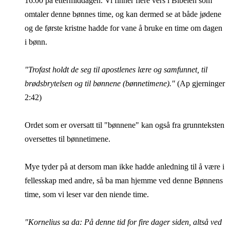
16:00 på ettermiddagen. Vi finner flere vers i Bibelen som
omtaler denne bønnes time, og kan dermed se at både jødene
og de første kristne hadde for vane å bruke en time om dagen
i bønn.
"Trofast holdt de seg til apostlenes lære og samfunnet, til
brødsbrytelsen og til bønnene (bønnetimene)."
(Ap gjerninger
2:42)
Ordet som er oversatt til "bønnene" kan også fra grunnteksten
oversettes til bønnetimene.
Mye tyder på at dersom man ikke hadde anledning til å være i
fellesskap med andre, så ba man hjemme ved denne Bønnens
time, som vi leser var den niende time.
"Kornelius sa da: På denne tid for fire dager siden, altså ved