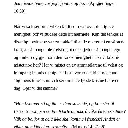
den niende time, var jeg hjemme og ba."
(Ap gjerninger
10:30)
Når vi så leser om hvilken kraft som var over den første
menighet, bør vi studere dette litt nærmere. Kan det tenkes at
disse bønnetimene var en nøkkel til at de opererte i en så sterk
kraft, at så mange ble frelst og at det skjedde så mange tegn
og under i og gjennom den første menighet? Har vi kristne
mistet noe her? Har vi mistet en av grunnpilarene til vekst og
framgang i Guds menighet? For hvor er det blitt av denne
"bønnens time" som vi leser om? De første kristne ba hver
dag. Gjør vi det samme?
"Han kommer så og finner dem sovende, og han sier til
Peter: Simon, sover du? Klarte du ikke å våke én eneste time?
Våk og be, for at dere ikke skal komme i fristelse! Ånden er
villig, men kjødet er skrøpelig."
(Markus 14:37-38)