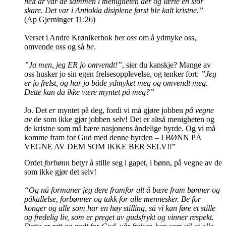
helt år var de sammen i menigheten der og lærte en stor
skare. Det var i Antiokia disiplene først ble kalt kristne.”
(Ap Gjerninger 11:26)
Verset i Andre Krønikerbok ber
oss
om å ydmyke oss,
omvende oss og så
be
.
”Ja men, jeg ER jo omvendt!”
, sier du kanskje? Mange av
oss husker jo sin egen frelsesopplevelse, og tenker fort:
”Jeg
er jo frelst, og har jo både ydmyket meg og omvendt meg.
Dette kan da ikke være myntet på meg?”
Jo. Det
er
myntet på deg, fordi vi må gjøre jobben
på vegne
av
de som ikke gjør jobben selv! Det er altså menigheten og
de kristne som må bære nasjonens åndelige byrde. Og vi må
komme fram for Gud med denne byrden – I BØNN PÅ
VEGNE AV DEM SOM IKKE BER SELV!!”
Ordet
forbønn
betyr å stille seg i gapet, i bønn, på vegne av de
som ikke gjør det selv!
“Og nå formaner jeg dere framfor alt å bære fram bønner og
påkallelse, forbønner og takk for alle mennesker. Be for
konger og alle som har en høy stilling, så vi kan føre et stille
og fredelig liv, som er preget av gudsfrykt og vinner respekt.