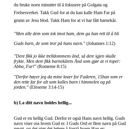
du bruke noen minutter til å fokusere på Golgata og
Frelsesverket. Takk Gud for at du kan kalle Ham Far på
grunn av Jesu blod. Takk Ham for at vi har fått barnekår.
"Men alle dem som tok imot ham, dem ga han rett til å bli
Guds barn, de som tror på hans navn."
(Johannes 1:12)
"Dere fikk jo ikke trelldommens ånd, så dere igjen skulle
frykte. Men dere fikk barnekårets Ånd som gjør at vi roper:
Abba, Far!"
(Romerne 8:15)
"Derfor bøyer jeg da mine knær for Faderen,
15han som er
den rette far for alt som kalles barn i himmelen og på
jorden."
(Efeserne 3:14-15)
b) La ditt navn holdes hellig...
Gud er en hellig Gud. Derfor er også Hans navn hellig. Guds
navn viser oss hvem Gud er. I Guds Ord er flere navn på Gud
nevnt, og det gjør det lettere å forstå hvem Han er: