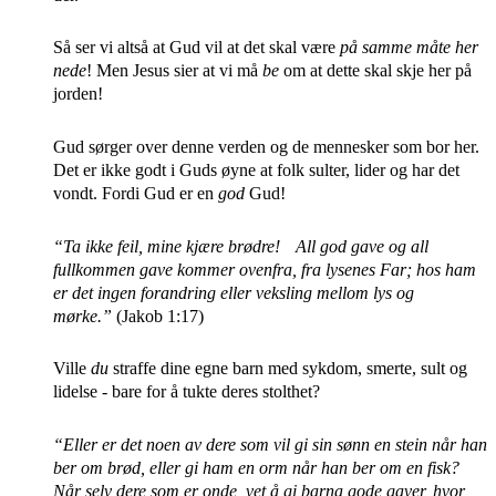
Så ser vi altså at Gud vil at det skal være
på samme måte her
nede
! Men Jesus sier at vi må
be
om at dette skal skje her på
jorden!
Gud sørger over denne verden og de mennesker som bor her.
Det er ikke godt i Guds øyne at folk sulter, lider og har det
vondt. Fordi Gud er en
god
Gud!
“Ta ikke feil, mine kjære brødre! All god gave og all
fullkommen gave kommer ovenfra, fra lysenes Far; hos ham
er det ingen forandring eller veksling mellom lys og
mørke.”
(Jakob 1:17)
Ville
du
straffe dine egne barn med sykdom, smerte, sult og
lidelse - bare for å tukte deres stolthet?
“Eller er det noen av dere som vil gi sin sønn en stein når han
ber om brød, eller gi ham en orm når han ber om en fisk?
Når selv dere som er onde, vet å gi barna gode gaver, hvor