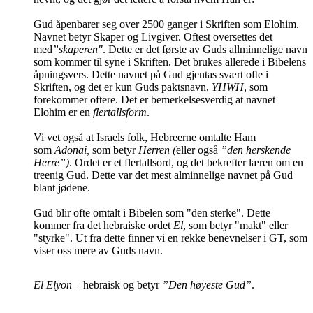
Gud åpenbarer seg over 2500 ganger i Skriften som Elohim.
Navnet betyr Skaper og Livgiver.
Oftest oversettes det
med
”skaperen"
. Dette er det første av Guds allminnelige navn
som kommer til syne i Skriften. Det brukes allerede i Bibelens
åpningsvers. Dette navnet på Gud gjentas svært ofte i
Skriften, og det er kun Guds paktsnavn,
YHWH
, som
forekommer oftere.
Det er bemerkelsesverdig at navnet
Elohim er en
flertallsform
.
Vi vet også at
Israels folk, Hebreerne omtalte Ham
som
Adonai,
som betyr
Herren (
eller også
”den herskende
Herre”)
.
Ordet er et flertallsord, og det bekrefter læren om en
treenig Gud. Dette var det mest alminnelige navnet på Gud
blant jødene.
Gud blir ofte omtalt i Bibelen som
"den sterke". Dette
kommer fra det hebraiske ordet
El
, som betyr "makt" eller
"styrke". Ut fra dette finner vi en rekke benevnelser i GT, som
viser oss mere av Guds navn.
El Elyon
– hebraisk og betyr
”Den høyeste Gud”
.