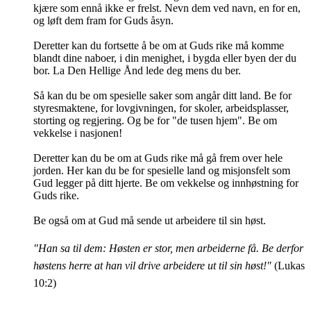
kjære som ennå ikke er frelst. Nevn dem ved navn, en for en,
og løft dem fram for Guds åsyn.
Deretter kan du fortsette å be om at Guds rike må komme
blandt dine naboer, i din menighet, i bygda eller byen der du
bor. La Den Hellige Ånd lede deg mens du ber.
Så kan du be om spesielle saker som angår ditt land. Be for
styresmaktene, for lovgivningen, for skoler, arbeidsplasser,
storting og regjering. Og be for "de tusen hjem". Be om
vekkelse i nasjonen!
Deretter kan du be om at Guds rike må gå frem over hele
jorden. Her kan du be for spesielle land og misjonsfelt som
Gud legger på ditt hjerte. Be om vekkelse og innhøstning for
Guds rike.
Be også om at Gud må sende ut arbeidere til sin høst.
"Han sa til dem: Høsten er stor, men arbeiderne få. Be derfor
høstens herre at han vil drive arbeidere ut til sin høst!"
(Lukas
10:2)