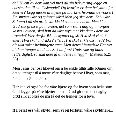
de?
Hvem av dere kan vel med all sin bekymring legge en
eneste alen til sin livslengde?
Og hvorfor er dere bekymret for
klærne? Legg merke til liljene på marken, hvordan de vokser!
De strever ikke og spinner ikke!
Men jeg sier dere: Selv ikke
Salomo i all sin prakt var kledd som en av dem.
Men kler
Gud slik gresset på marken, det som står i dag og i morgen
kastes i ovnen, skal han da ikke mye mer kle dere - dere lite
troende?
Vær derfor ikke bekymret og si: Hva skal vi ete?
eller: Hva skal vi drikke? eller: Hva skal vi kle oss med?
For
alt slikt søker hedningene etter. Men deres himmelske Far vet
at dere trenger alt dette.
Søk da først Guds rike og hans
rettferdighet, så skal dere få alt dette i tillegg!"
(Matteus 6:25-
33)
Men Jesus ber oss likevel om å be enkle tillitsfulle bønner om
det vi trenger til å mette våre daglige behov i livet, som mat,
klær, hus, jobb, penger.
Her kan vi også be for våre kjære og for hvem som helst som
Gud legger på våre hjerter - om at Gud gir dem det daglige
brød slik at også de må få det de trenger for å leve.
f) Forlat oss vår skyld, som vi og forlater våre skyldnere...