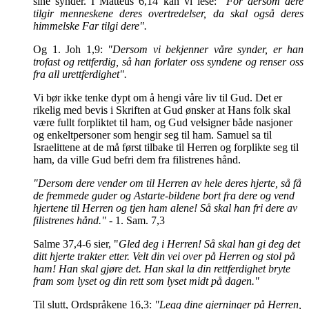
sine synder. I Matteus 6,14 kan vi lese:
"For dersom dere
tilgir menneskene deres overtredelser, da skal også deres
himmelske Far tilgi dere".
Og 1. Joh 1,9:
"Dersom vi bekjenner våre synder, er han
trofast og rettferdig, så han forlater oss syndene og renser oss
fra all urettferdighet".
Vi bør ikke tenke dypt om å hengi våre liv til Gud. Det er
rikelig med bevis i Skriften at Gud ønsker at Hans folk skal
være fullt forpliktet til ham, og Gud velsigner både nasjoner
og enkeltpersoner som hengir seg til ham. Samuel sa til
Israelittene at de må først tilbake til Herren og forplikte seg til
ham, da ville Gud befri dem fra filistrenes hånd.
"Dersom dere vender om til Herren av hele deres hjerte, så få
de fremmede guder og Astarte-bildene bort fra dere og vend
hjertene til Herren og tjen ham alene! Så skal han fri dere av
filistrenes hånd."
- 1. Sam. 7,3
Salme 37,4-6 sier, "
Gled deg i Herren! Så skal han gi deg det
ditt hjerte trakter etter. Velt din vei over på Herren og stol på
ham! Han skal gjøre det. Han skal la din rettferdighet bryte
fram som lyset og din rett som lyset midt på dagen."
Til slutt, Ordspråkene 16,3:
"Legg dine gjerninger på Herren,