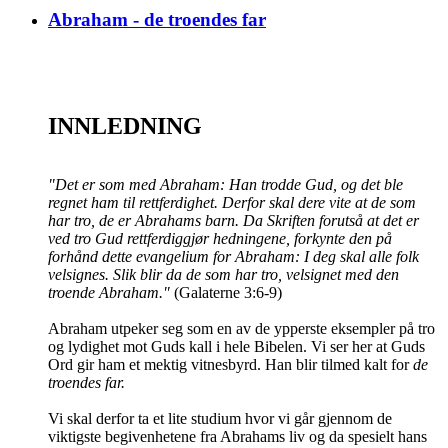
Abraham - de troendes far
INNLEDNING
"Det er som med Abraham: Han trodde Gud, og det ble
regnet ham til rettferdighet. Derfor skal dere vite at de som
har tro, de er Abrahams barn. Da Skriften forutså at det er
ved tro Gud rettferdiggjør hedningene, forkynte den på
forhånd dette evangelium for Abraham: I deg skal alle folk
velsignes. Slik blir da de som har tro, velsignet med den
troende Abraham."
(Galaterne 3:6-9)
Abraham utpeker seg som en av de ypperste eksempler på tro
og lydighet mot Guds kall i hele Bibelen. Vi ser her at Guds
Ord gir ham et mektig vitnesbyrd. Han blir tilmed kalt for
de
troendes far.
Vi skal derfor ta et lite studium hvor vi går gjennom de
viktigste begivenhetene fra Abrahams liv og da spesielt hans