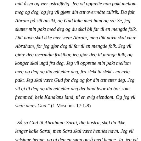
mitt åsyn og vær ustraffelig. Jeg vil opprette min pakt mellom
meg og deg, og jeg vil gjøre din ætt overmåte tallrik. Da falt
Abram på sitt ansikt, og Gud talte med ham og sa: Se, jeg
slutter min pakt med deg og du skal bli far til en mengde folk.
Ditt navn skal ikke mer være Abram, men ditt navn skal være
Abraham, for jeg gjør deg til far til en mengde folk. Jeg vil
gjøre deg overmåte fruktbar, jeg gjør deg til mange folk, og
konger skal utgå fra deg. Jeg vil opprette min pakt mellom
meg og deg og din ætt etter deg, fra slekt til slekt - en evig
pakt. Jeg skal være Gud for deg og for din ætt etter deg. Jeg
vil gi til deg og din ætt etter deg det land hvor du bor som
fremmed, hele Kana'ans land, til en evig eiendom. Og jeg vil
være deres Gud."
(1 Mosebok 17:1-8)
"Så sa Gud til Abraham: Sarai, din hustru, skal du ikke
lenger kalle Sarai, men Sara skal være hennes navn. Jeg vil
velsigne henne, og gi deg en sønn også med henne. Ja, jeg vil