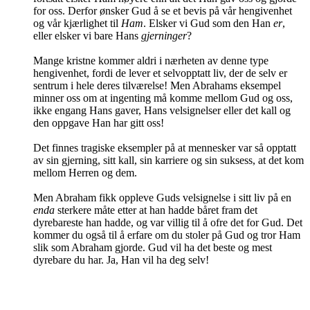
for oss. Derfor ønsker Gud å se et bevis på vår hengivenhet
og vår kjærlighet til
Ham
. Elsker vi Gud som den Han
er
,
eller elsker vi bare Hans
gjerninger
?
Mange kristne kommer aldri i nærheten av denne type
hengivenhet, fordi de lever et selvopptatt liv, der de selv er
sentrum i hele deres tilværelse! Men Abrahams eksempel
minner oss om at ingenting må komme mellom Gud og oss,
ikke engang Hans gaver, Hans velsignelser eller det kall og
den oppgave Han har gitt oss!
Det finnes tragiske eksempler på at mennesker var så opptatt
av sin gjerning, sitt kall, sin karriere og sin suksess, at det kom
mellom Herren og dem.
Men Abraham fikk oppleve Guds velsignelse i sitt liv på en
enda
sterkere måte etter at han hadde båret fram det
dyrebareste han hadde, og var villig til å ofre det for Gud. Det
kommer du også til å erfare om du stoler på Gud og tror Ham
slik som Abraham gjorde. Gud vil ha det beste og mest
dyrebare du har. Ja, Han vil ha deg selv!