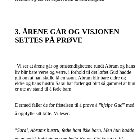
3. ÅRENE GÅR OG VISJONEN
SETTES PÅ PRØVE
Vi ser at årene går og omstendighetene rundt Abram og hans
liv blir bare verre og verre, i forhold til det løftet Gud hadde
gitt om at han skulle få en sønn. Abram blir bare eldre og
eldre og hans hustru Sarai har forlengst blitt så gammel at hun
er ute av stand til å føde barn.
Dermed faller de for fristelsen til å prøve å
"hjelpe Gud"
med
å oppfylle sitt løfte. Vi leser:
"Sarai, Abrams hustru, fødte ham ikke barn. Men hun hadde
en egyptisk trellkvinne som hette Hagar. Og Sarai sa til