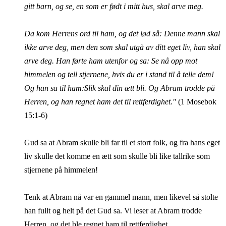
gitt barn, og se, en som er født i mitt hus, skal arve meg.
Da kom Herrens ord til ham, og det lød så: Denne mann skal
ikke arve deg, men den som skal utgå av ditt eget liv, han skal
arve deg. Han førte ham utenfor og sa: Se nå opp mot
himmelen og tell stjernene, hvis du er i stand til å telle dem!
Og han sa til ham:Slik skal din ætt bli. Og Abram trodde på
Herren, og han regnet ham det til rettferdighet."
(1 Mosebok
15:1-6)
Gud sa at Abram skulle bli far til et stort folk, og fra hans eget
liv skulle det komme en ætt som skulle bli like tallrike som
stjernene på himmelen!
Tenk at Abram nå var en gammel mann, men likevel så stolte
han fullt og helt på det Gud sa. Vi leser at Abram trodde
Herren, og det ble regnet ham til rettferdighet.