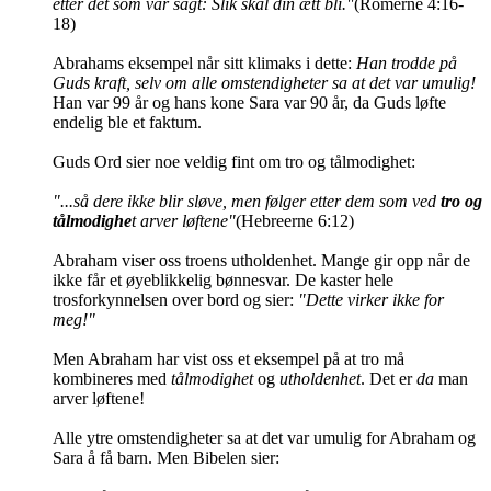
etter det som var sagt: Slik skal din ætt bli."
(Romerne 4:16-
18)
Abrahams eksempel når sitt klimaks i dette:
Han trodde på
Guds kraft, selv om alle omstendigheter sa at det var umulig!
Han var 99 år og hans kone Sara var 90 år, da Guds løfte
endelig ble et faktum.
Guds Ord sier noe veldig fint om tro og tålmodighet:
"...så dere ikke blir sløve, men følger etter dem som ved
tro og
tålmodighe
t arver løftene"
(Hebreerne 6:12)
Abraham viser oss troens utholdenhet. Mange gir opp når de
ikke får et øyeblikkelig bønnesvar. De kaster hele
trosforkynnelsen over bord og sier:
"Dette virker ikke for
meg!"
Men Abraham har vist oss et eksempel på at tro må
kombineres med
tålmodighet
og
utholdenhet
. Det er
da
man
arver løftene!
Alle ytre omstendigheter sa at det var umulig for Abraham og
Sara å få barn. Men Bibelen sier: