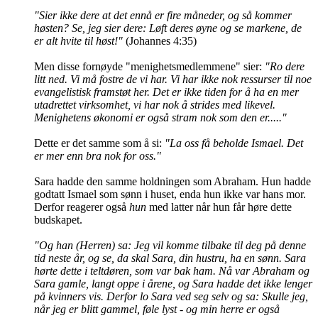
"Sier ikke dere at det ennå er fire måneder, og så kommer
høsten? Se, jeg sier dere: Løft deres øyne og se markene, de
er alt hvite til høst!"
(Johannes 4:35)
Men disse fornøyde "menighetsmedlemmene" sier:
"Ro dere
litt ned. Vi må fostre de vi har. Vi har ikke nok ressurser til noe
evangelistisk framstøt her. Det er ikke tiden for å ha en mer
utadrettet virksomhet, vi har nok å strides med likevel.
Menighetens økonomi er også stram nok som den er....."
Dette er det samme som å si:
"La oss få beholde Ismael. Det
er mer enn bra nok for oss."
Sara hadde den samme holdningen som Abraham. Hun hadde
godtatt Ismael som sønn i huset, enda hun ikke var hans mor.
Derfor reagerer også
hun
med latter når hun får høre dette
budskapet.
"Og han (Herren) sa: Jeg vil komme tilbake til deg på denne
tid neste år, og se, da skal Sara, din hustru, ha en sønn. Sara
hørte dette i teltdøren, som var bak ham. Nå var Abraham og
Sara gamle, langt oppe i årene, og Sara hadde det ikke lenger
på kvinners vis. Derfor lo Sara ved seg selv og sa: Skulle jeg,
når jeg er blitt gammel, føle lyst - og min herre er også