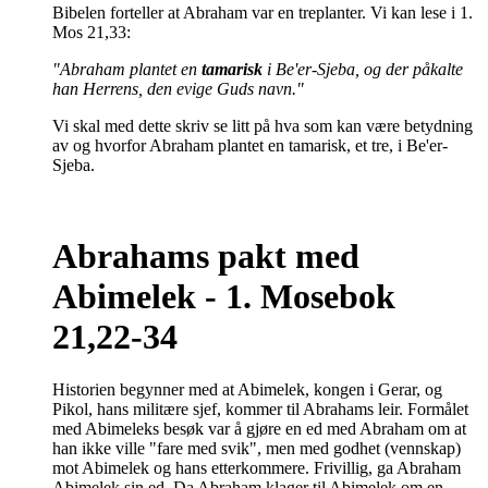
Bibelen forteller at Abraham var en treplanter. Vi kan lese i 1.
Mos 21,33:
"Abraham plantet en
tamarisk
i Be'er-Sjeba, og der påkalte
han Herrens, den evige Guds navn."
Vi skal med dette skriv se litt på hva som kan være betydning
av og hvorfor Abraham plantet en tamarisk, et tre, i Be'er-
Sjeba.
Abrahams pakt med
Abimelek - 1. Mosebok
21,22-34
Historien begynner med at Abimelek, kongen i Gerar, og
Pikol, hans militære sjef, kommer til Abrahams leir. Formålet
med Abimeleks besøk var å gjøre en ed med Abraham om at
han ikke ville "fare med svik", men med godhet (vennskap)
mot Abimelek og hans etterkommere. Frivillig, ga Abraham
Abimelek sin ed. Da Abraham klager til Abimelek om en