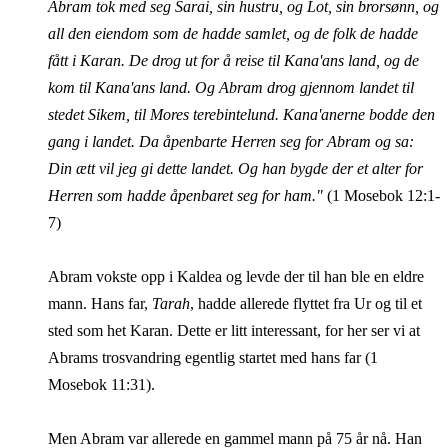
Abram tok med seg Sarai, sin hustru, og Lot, sin brorsønn, og
all den eiendom som de hadde samlet, og de folk de hadde
fått i Karan. De drog ut for å reise til Kana'ans land, og de
kom til Kana'ans land. Og Abram drog gjennom landet til
stedet Sikem, til Mores terebintelund. Kana'anerne bodde den
gang i landet. Da åpenbarte Herren seg for Abram og sa:
Din ætt vil jeg gi dette landet. Og han bygde der et alter for
Herren som hadde åpenbaret seg for ham."
(1 Mosebok 12:1-
7)
Abram vokste opp i Kaldea og levde der til han ble en eldre
mann. Hans far,
Tarah
, hadde allerede flyttet fra Ur og til et
sted som het Karan. Dette er litt interessant, for her ser vi at
Abrams trosvandring egentlig startet med hans far (1
Mosebok 11:31).
Men Abram var allerede en gammel mann på 75 år nå. Han