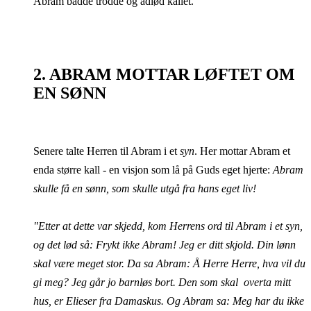
Abram bådde trodde og adlød kallet.
2. ABRAM MOTTAR LØFTET OM
EN SØNN
Senere talte Herren til Abram i et
syn
. Her mottar Abram et
enda større kall - en visjon som lå på Guds eget hjerte:
Abram
skulle få en sønn, som skulle utgå fra hans eget liv!
"Etter at dette var skjedd, kom Herrens ord til Abram i et syn,
og det lød så: Frykt ikke Abram! Jeg er ditt skjold. Din lønn
skal være meget stor. Da sa Abram: Å Herre Herre, hva vil du
gi meg? Jeg går jo barnløs bort. Den som skal overta mitt
hus, er Elieser fra Damaskus. Og Abram sa: Meg har du ikke