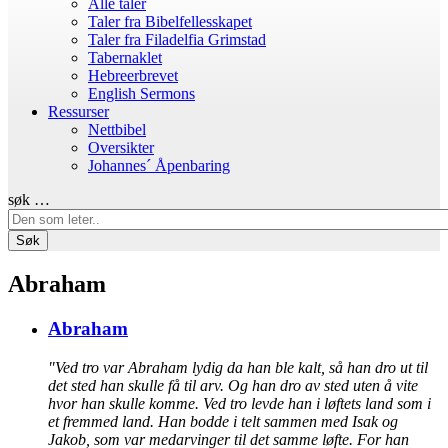
Alle taler
Taler fra Bibelfellesskapet
Taler fra Filadelfia Grimstad
Tabernaklet
Hebreerbrevet
English Sermons
Ressurser
Nettbibel
Oversikter
Johannes´ Åpenbaring
søk …
Søk
Abraham
Abraham
"Ved tro var Abraham lydig da han ble kalt, så han dro ut til
det sted han skulle få til arv. Og han dro av sted uten å vite
hvor han skulle komme. Ved tro levde han i løftets land som i
et fremmed land. Han bodde i telt sammen med Isak og
Jakob, som var medarvinger til det samme løfte. For han