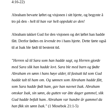
4:16-22)
Abraham bevarte løftet og visjonen i sitt hjerte, og begynte å
tro på den -
helt til han var helt oppslukt av den!
Abraham takket Gud for den visjonen og det løftet han hadde
fått. Derfor fødtes en
levende tro
i hans hjerte. Dette førte også
til at Isak ble født til bestemt tid.
"Herren så til Sara som han hadde sagt, og Herren gjorde
med Sara slik han hadde lovt. Sara ble med barn og fødte
Abraham en sønn i hans høye alder, til fastsatt tid som Gud
hadde talt til ham om. Og sønnen som Abraham hadde fått,
som Sara hadde født ham, gav han navnet Isak. Abraham
omskar Isak, sin sønn, da gutten var åtte dager gammel, slik
Gud hadde befalt ham. Abraham var hundre år gammel da
han fikk sin sønn Isak."
(1 Mosebok 21:1-5)