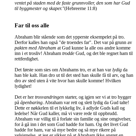
ventet på staden med de faste grunnvoller, den som har Gud
til byggmester og skaper."
(Hebreerne 11:8)
Far til oss alle
Abraham blir stående som det ypperste eksempelet på tro.
Derfor kalles han også "de troendes far". Det var på grunn av
pakten med Abraham
at Gud kunne la alle oss andre komme
inn i et trosliv! Abraham
trodde
Gud, og det ble regnet ham til
rettferdighet.
Det første som sies om Abrahams tro, er at han var
lydig
da
han ble kalt. Han dro ut til det sted han skulle få til arv, og han
dro av sted uten å vite hvor han skulle komme! Hvilken
lydighet!
Det er her
trosvandringen
starter, og igjen ser vi at tro bygger
på
åpenbaring
. Abraham var rett og slett lydig da Gud talte!
Dette er nøkkelen til et lykkelig liv, å adlyde Guds kall og
ledelse! Når Gud kaller, må vi være rede til oppbrudd.
Abraham var villig til å forlate sin familie og sine omgivelser,
for å gå inn i det som Gud hadde for ham. Og det livet Gud
hadde for ham, var så mye bedre og så mye rikere på
velsignelse, at jeg er sikker på at Abraham ikke angret en