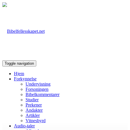
Toggle navigation
Hjem
Forkynnelse
Undervisning
Forsoningen
Bibelkommentarer
Studier
Prekener
Andakter
Artikler
Vitnesbyrd
Audio-taler