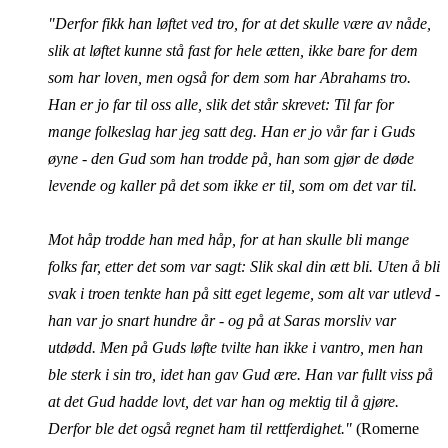
"Derfor fikk han løftet ved tro, for at det skulle være av nåde,
slik at løftet kunne stå fast for hele ætten, ikke bare for dem
som har loven, men også for dem som har Abrahams tro.
Han er jo far til oss alle, slik det står skrevet: Til far for
mange folkeslag har jeg satt deg. Han er jo vår far i Guds
øyne - den Gud som han trodde på, han som gjør de døde
levende og kaller på det som ikke er til, som om det var til.
Mot håp trodde han med håp, for at han skulle bli mange
folks far, etter det som var sagt: Slik skal din ætt bli. Uten å bli
svak i troen tenkte han på sitt eget legeme, som alt var utlevd -
han var jo snart hundre år - og på at Saras morsliv var
utdødd. Men på Guds løfte tvilte han ikke i vantro, men han
ble sterk i sin tro, idet han gav Gud ære. Han var fullt viss på
at det Gud hadde lovt, det var han og mektig til å gjøre.
Derfor ble det også regnet ham til rettferdighet."
(Romerne