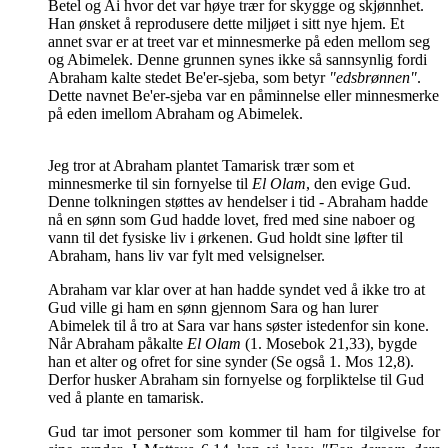
Betel og Ai hvor det var høye trær for skygge og skjønnhet.
Han ønsket å reprodusere dette miljøet i sitt nye hjem. Et
annet svar er at treet var et minnesmerke på eden mellom seg
og Abimelek. Denne grunnen synes ikke så sannsynlig fordi
Abraham kalte stedet Be'er-sjeba, som betyr
"edsbrønnen"
.
Dette navnet Be'er-sjeba var en påminnelse eller minnesmerke
på eden imellom Abraham og Abimelek.
Jeg tror at Abraham plantet Tamarisk trær som et
minnesmerke til sin fornyelse til
El Olam
, den evige Gud.
Denne tolkningen støttes av hendelser i tid - Abraham hadde
nå en sønn som Gud hadde lovet, fred med sine naboer og
vann til det fysiske liv i ørkenen. Gud holdt sine løfter til
Abraham, hans liv var fylt med velsignelser.
Abraham var klar over at han hadde syndet ved å ikke tro at
Gud ville gi ham en sønn gjennom Sara og han lurer
Abimelek til å tro at Sara var hans søster istedenfor sin kone.
Når Abraham påkalte
El Olam
(1. Mosebok 21,33), bygde
han et alter og ofret for sine synder (Se også 1. Mos 12,8).
Derfor husker Abraham sin fornyelse og forpliktelse til Gud
ved å plante en tamarisk.
Gud tar imot personer som kommer til ham for tilgivelse for