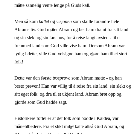
måtte sannelig vente lenge på Guds kall.
Men så kom
kallet
og
visjonen
som skulle forandre hele
Abrams liv. Gud møter Abram og ber ham dra ut fra sitt land
og sin slekt og sin fars hus, for å reise langt avsted - til et
fremmed land som Gud ville vise ham. Dersom Abram var
lydig i dette, ville Gud velsigne ham og gjøre ham til et stort
folk!
Dette var den første
trosprøve
som Abram møtte - og han
besto prøven! Han var villig til å reise fra sitt land, sin slekt og
sitt eget folk, og dra til et ukjent land. Abram brøt opp og
gjorde som Gud hadde sagt.
Historikere forteller at det folk som bodde i Kaldea, var
månetilbedere. Fra et slikt miljø kalte altså Gud Abram, og