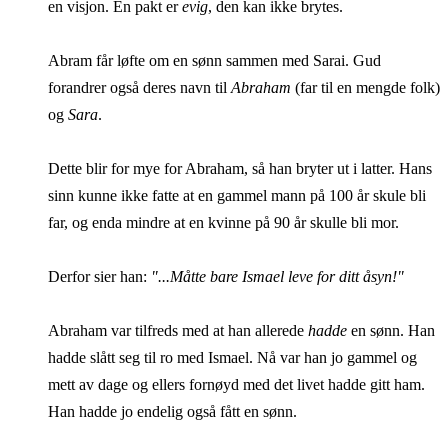
en visjon. En pakt er
evig
, den kan ikke brytes.
Abram får løfte om en sønn sammen med Sarai. Gud
forandrer også deres navn til
Abraham
(far til en mengde folk)
og
Sara
.
Dette blir for mye for Abraham, så han bryter ut i latter. Hans
sinn kunne ikke fatte at en gammel mann på 100 år skule bli
far, og enda mindre at en kvinne på 90 år skulle bli mor.
Derfor sier han:
"...Måtte bare Ismael leve for ditt åsyn!"
Abraham var tilfreds med at han allerede
hadde
en sønn. Han
hadde slått seg til ro med Ismael. Nå var han jo gammel og
mett av dage og ellers fornøyd med det livet hadde gitt ham.
Han hadde jo endelig også fått en sønn.