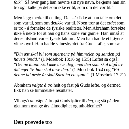
folk"
. Så hver gang han nevnte sitt nye navn, bekjente han sin
tro og "kalte på det som ikke er til, som om det
var
til."
Men legg merke til en ting. Det står ikke at han talte om det
som var til, som om det
ikke
var til. Noen tror at det er
det
som
er tro - å fornekte de fysiske realiteter. Men Abraham forsøkte
ikke å nekte for at han og hans kone var gamle. Han innså at
deres tilstand var et fysisk faktum. Men han hadde et høyere
vitnesbyrd. Han hadde vitnesbyrdet fra Guds løfte, som sa:
"Din ætt skal bli som stjernene på himmelen og sanden på
havets bredd."
(1 Mosebok 13:16 og 15:5) Løftet sa også:
"Denne mann skal ikke arve deg, men den som skal utgå av
ditt eget liv, han skal arve deg."
(1 Mosebok 15:4) og
"På
denne tid neste år skal Sara ha en sønn."
(1 Mosebok 17:21)
Abraham
valgte å tro
helt og fast på Guds løfte, og dermed
fikk han se himmelske resultater.
Vil også
du
våge å tro på Guds løfter til
deg
, og stå på dem
gjennom mange års tålmodighet og utholdenhet?
Den prøvede tro