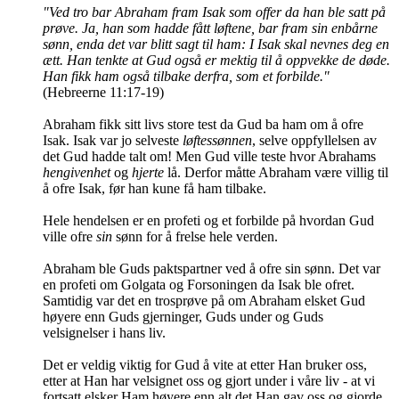
"Ved tro bar Abraham fram Isak som offer da han ble satt på
prøve. Ja, han som hadde fått løftene, bar fram sin enbårne
sønn, enda det var blitt sagt til ham: I Isak skal nevnes deg en
ætt. Han tenkte at Gud også er mektig til å oppvekke de døde.
Han fikk ham også tilbake derfra, som et forbilde."
(Hebreerne 11:17-19)
Abraham fikk sitt livs store test da Gud ba ham om å ofre
Isak. Isak var jo selveste
løftessønnen
, selve oppfyllelsen av
det Gud hadde talt om! Men Gud ville teste hvor Abrahams
hengivenhet
og
hjerte
lå. Derfor måtte Abraham være villig til
å ofre Isak, før han kune få ham tilbake.
Hele hendelsen er en profeti og et forbilde på hvordan Gud
ville ofre
sin
sønn for å frelse hele verden.
Abraham ble Guds paktspartner ved å ofre sin sønn. Det var
en profeti om Golgata og Forsoningen da Isak ble ofret.
Samtidig var det en trosprøve på om Abraham elsket Gud
høyere enn Guds gjerninger, Guds under og Guds
velsignelser i hans liv.
Det er veldig viktig for Gud å vite at etter Han bruker oss,
etter at Han har velsignet oss og gjort under i våre liv - at vi
fortsatt elsker Ham høyere enn alt det Han gav oss og gjorde