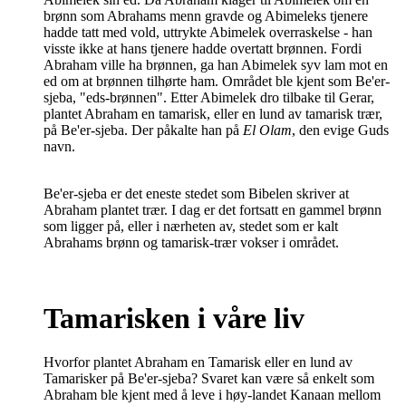
brønn som Abrahams menn gravde og Abimeleks tjenere
hadde tatt med vold, uttrykte Abimelek overraskelse - han
visste ikke at hans tjenere hadde overtatt brønnen. Fordi
Abraham ville ha brønnen, ga han Abimelek syv lam mot en
ed om at brønnen tilhørte ham. Området ble kjent som Be'er-
sjeba, "eds-brønnen". Etter Abimelek dro tilbake til Gerar,
plantet Abraham en tamarisk, eller en lund av tamarisk trær,
på Be'er-sjeba. Der påkalte han på
El Olam
, den evige Guds
navn.
Be'er-sjeba er det eneste stedet som Bibelen skriver at
Abraham plantet trær. I dag er det fortsatt en gammel brønn
som ligger på, eller i nærheten av, stedet som er kalt
Abrahams brønn og tamarisk-trær vokser i området.
Tamarisken i våre liv
Hvorfor plantet Abraham en Tamarisk eller en lund av
Tamarisker på Be'er-sjeba? Svaret kan være så enkelt som
Abraham ble kjent med å leve i høy-landet Kanaan mellom