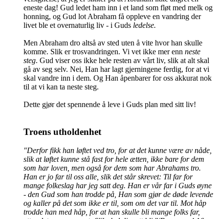
eneste dag! Gud ledet ham inn i et land som fløt med melk og
honning, og Gud lot Abraham få oppleve en vandring der
livet ble et overnaturlig liv - i Guds
ledelse.
Men Abraham dro altså av sted uten å vite hvor han skulle
komme. Slik er trosvandringen. Vi vet ikke mer enn
neste
steg
. Gud viser oss ikke hele resten av vårt liv, slik at alt skal
gå av seg selv. Nei, Han har lagt gjerningene ferdig, for at vi
skal vandre inn i dem. Og Han åpenbarer for oss akkurat nok
til at vi kan ta neste steg.
Dette gjør det spennende å leve i Guds plan med sitt liv!
Troens utholdenhet
"
Derfor fikk han løftet ved tro, for at det kunne være av nåde,
slik at løftet kunne stå fast for hele ætten, ikke bare for dem
som har loven, men også for dem som har Abrahams tro.
Han er jo far til oss alle, slik det står skrevet: Til far for
mange folkeslag har jeg satt deg. Han er vår far i Guds øyne
- den Gud som han trodde på, Han som gjør de døde levende
og kaller på det som ikke er til, som om det var til. Mot håp
trodde han med håp, for at han skulle bli mange folks far,