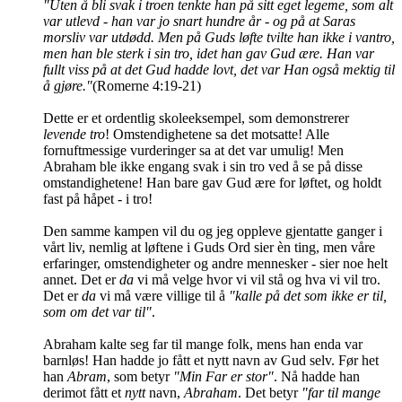
"Uten å bli svak i troen tenkte han på sitt eget legeme, som alt
var utlevd - han var jo snart hundre år - og på at Saras
morsliv var utdødd. Men på Guds løfte tvilte han ikke i vantro,
men han ble sterk i sin tro, idet han gav Gud ære. Han var
fullt viss på at det Gud hadde lovt, det var Han også mektig til
å gjøre."
(Romerne 4:19-21)
Dette er et ordentlig skoleeksempel, som demonstrerer
levende tro
! Omstendighetene sa det motsatte! Alle
fornuftmessige vurderinger sa at det var umulig! Men
Abraham ble ikke engang svak i sin tro ved å se på disse
omstandighetene! Han bare gav Gud ære for løftet, og holdt
fast på håpet - i tro!
Den samme kampen vil du og jeg oppleve gjentatte ganger i
vårt liv, nemlig at løftene i Guds Ord sier èn ting, men våre
erfaringer, omstendigheter og andre mennesker - sier noe helt
annet. Det er
da
vi må velge hvor vi vil stå og hva vi vil tro.
Det er
da
vi må være villige til å
"kalle på det som ikke er til,
som om det var til"
.
Abraham kalte seg far til mange folk, mens han enda var
barnløs! Han hadde jo fått et nytt navn av Gud selv. Før het
han
Abram
, som betyr
"Min Far er stor"
. Nå hadde han
derimot fått et
nytt
navn,
Abraham
. Det betyr
"far til mange