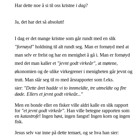
Har dette noe å si til oss kristne
i dag
?
Ja, det har det så absolutt!
I dag er det mange kristne som går rundt med en slik
"fornøyd"
holdning til alt rundt seg. Man er fornøyd med at
man selv er frelst og har en menighet å gå i. Man er fornøyd
med det man kaller et
"jevnt godt virkeår"
, at møtene,
økonomien og de ulike virkegrener i menigheten går jevnt og
trutt. Man slår seg til ro med årsrapporter som f.eks.
sier:
"Dette året hadde vi to innmeldte, tre utmeldte og fire
døde. Ellers et jevnt godt virkeår..."
Men en bonde eller en fisker ville aldri kalle en slik rapport
for
"et jevnt godt virkeår"
. Han ville betegne rapporten som
en
katastrofe
! Ingen høst, ingen fangst! Ingen korn og ingen
fisk.
Jesus selv var inne på dette temaet, og se hva han sier: