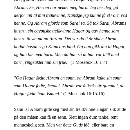
Abram: Se, Herren har nektet meg barn. Jeg ber deg, gå
derfor inn til min trellkvinne, Kanskje jeg kunne få et varn ved
henne. Og Abram gjorde som Sarai sa. Så tok Sarai, Abrams
hustru, sin egyptiske trellkvinne Hagar og gav henne som
hustru til sin mann Abram. Det var da ti år siden Abram
hadde bosatt seg i Kana'ans land. Og han gikk inn til Hagar,
og hun ble med barn. Men da hun så at hun var blitt med
barn, ringeaktet hun sin frue."
(1 Mosebok 16:1-4)
"Og Hagar fødte Abram en sønn, og Abram kalte sin sønn
som Hagar fødte, Ismael. Abram var åttiseks år gammel, da
Hagar fødte ham Ismael."
(1 Mosebok 16:15-16)
Sarai lar Abram gifte seg med sin trellkvinne Hagar, slik at de
på den måten kan få en sønn. Slett ingen dum tanke, rent
menneskelig sett. Men var dette
Guds
idé, eller bare en