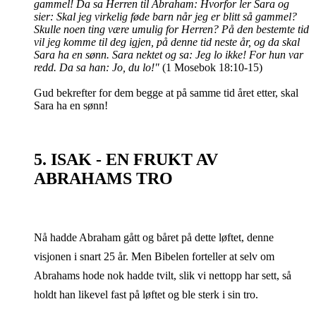
gammel! Da sa Herren til Abraham: Hvorfor ler Sara og
sier: Skal jeg virkelig føde barn når jeg er blitt så gammel?
Skulle noen ting være umulig for Herren? På den bestemte tid
vil jeg komme til deg igjen, på denne tid neste år, og da skal
Sara ha en sønn. Sara nektet og sa: Jeg lo ikke! For hun var
redd. Da sa han: Jo, du lo!"
(1 Mosebok 18:10-15)
Gud bekrefter for dem begge at på samme tid året etter, skal
Sara ha en sønn!
5. ISAK - EN FRUKT AV
ABRAHAMS TRO
Nå hadde Abraham gått og båret på dette løftet, denne
visjonen i snart 25 år. Men Bibelen forteller at selv om
Abrahams hode nok hadde tvilt, slik vi nettopp har sett, så
holdt han likevel fast på løftet og ble sterk i sin tro.