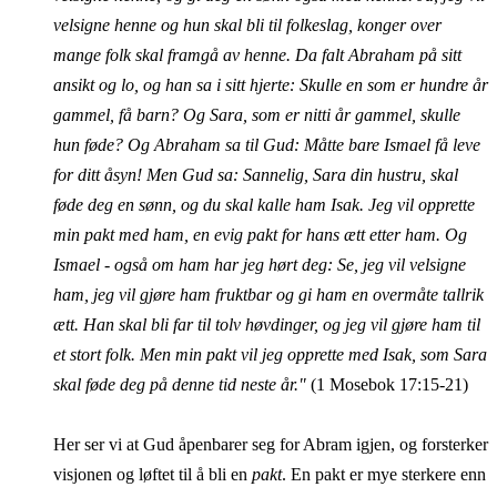
velsigne henne og hun skal bli til folkeslag, konger over
mange folk skal framgå av henne. Da falt Abraham på sitt
ansikt og lo, og han sa i sitt hjerte: Skulle en som er hundre år
gammel, få barn? Og Sara, som er nitti år gammel, skulle
hun føde? Og Abraham sa til Gud: Måtte bare Ismael få leve
for ditt åsyn! Men Gud sa: Sannelig, Sara din hustru, skal
føde deg en sønn, og du skal kalle ham Isak. Jeg vil opprette
min pakt med ham, en evig pakt for hans ætt etter ham. Og
Ismael - også om ham har jeg hørt deg: Se, jeg vil velsigne
ham, jeg vil gjøre ham fruktbar og gi ham en overmåte tallrik
ætt. Han skal bli far til tolv høvdinger, og jeg vil gjøre ham til
et stort folk. Men min pakt vil jeg opprette med Isak, som Sara
skal føde deg på denne tid neste år."
(1 Mosebok 17:15-21)
Her ser vi at Gud åpenbarer seg for Abram igjen, og forsterker
visjonen og løftet til å bli en
pakt
. En pakt er mye sterkere enn