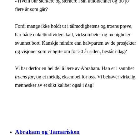
- Hvem blir sterkere og sterkere i sin utholdenhet og tro jo
flere år som går?
Fordi mange ikke holdt ut i tålmodighetens og troens prøve,
har både enkeltindividers kall, virksomheter og menigheter
svunnet bort. Kanskje mindre enn halvparten av de prosjekter
og visjoner som vi hørte om for 20 år siden, består i dag?
Vi har derfor en hel del å lære av Abraham. Han er i sannhet
troens far
, og et mektig eksempel for oss. Vi behøver virkelig
mennesker av et slikt kaliber også i dag!
Abraham og Tamarisken