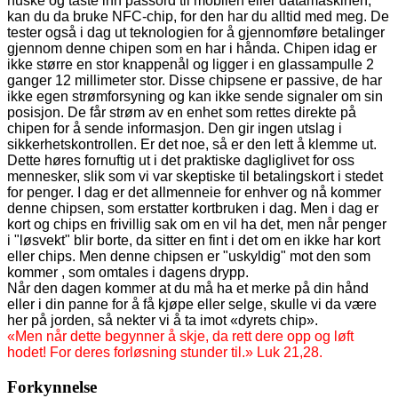
huske og taste inn passord til mobilen eller datamaskinen,
kan du da bruke NFC-chip, for den har du alltid
med meg. De
tester også i dag ut teknologien for å gjennomføre betalinger
gjennom denne chipen som en har i hånda. Chipen idag er
ikke større en stor knappenål og ligger i en glassampulle 2
ganger 12 millimeter stor. Disse chipsene er passive, de har
ikke egen strømforsyning og kan ikke sende signaler om sin
posisjon. De får strøm av en enhet som rettes direkte på
chipen for å sende informasjon. Den gir ingen utslag i
sikkerhetskontrollen. Er det noe, så er den lett å klemme ut.
Dette høres fornuftig ut i det praktiske dagliglivet for oss
mennesker, slik som vi var skeptiske til betalingskort i stedet
for penger. I dag er det allmenneie for enhver og nå kommer
denne chipsen, som erstatter kortbruken i dag.
Men i dag er
kort og chips en frivillig sak om en vil ha det, men når penger
i "løsvekt" blir borte, da sitter en fint i det om en ikke har kort
eller chips. Men denne chipsen er "uskyldig" mot den som
kommer , som omtales i dagens drypp.
Når den dagen kommer at du må ha et merke på din hånd
eller i din panne for å få kjøpe eller selge,
skulle vi da være
her på jorden, så nekter vi å ta imot «dyrets chip».
«Men når dette begynner å skje, da rett dere opp og løft
hodet! For deres forløsning stunder til.» Luk 21,28.
Forkynnelse