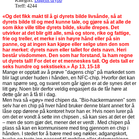
Kategori:
Dagens drypp
Treff: 4244
«Og det fikk makt til å gi dyrets bilde livsånde, så at
dyrets bilde til og med kunne tale, og gjøre så at alle de
som ikke ville tilbe dyrets bilde, skulle drepes. Det
utvirker at det blir gitt alle, små og store, rike og fattige,
frie og treller, et merke i sin høyre hånd eller på sin
panne, og at ingen kan kjøpe eller selge uten den som
har merket: dyrets navn eller tallet for dets navn. Heri
består visdommen. Den som har forstand, la ham regne
ut dyrets tall! For det er et menneskes tall. Og dets tall er
seks hundre og sekstiseks.» Åp 13, 15-18
Mange er opptatt av å prøve "dagens chip" på markedet som
blir lagt under huden i hånden, en NFC-chip. Hvorfor det kan
man spørre seg, og svaret som går igjen er at de synes det er
litt gøy. Noen blir derfor veldig engasjert da de får høre at
dette går an å få til i dag.
Men hva så «gøy» med chipen da. "Bio-hackermannen" som
selv har en chip på hver hånd bruker denne blant annet for å
låse opp dørene på kontoret hvor han er. Hvis noen lurer på
om det er vondt å sette inn chipsen , så kan sies at det er det
– men de som gjør det, mener det er verdt . Med chipen på
plass så kan en kommunisere med ting gjennom en chip i
hånden. I stedet for å bære med seg nøkler, adgangskort,