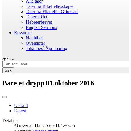
Alle taler
Taler fra Bibelfellesskapet
Taler fra Filadelfia Grimstad
Tabernaklet
Hebreerbrevet
English Sermons
Ressurser
Nettbibel
Oversikter
Johannes´ Åpenbaring
søk …
Søk
Bare et drypp 01.oktober 2016
Utskrift
E-post
Detaljer
Skrevet av
Hans Arne Halvorsen