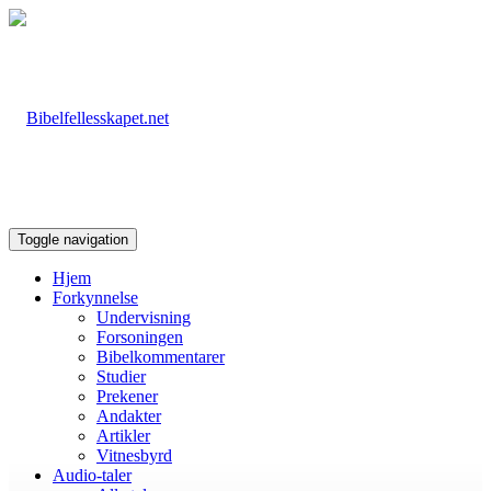
Toggle navigation
Hjem
Forkynnelse
Undervisning
Forsoningen
Bibelkommentarer
Studier
Prekener
Andakter
Artikler
Vitnesbyrd
Audio-taler