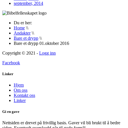
september, 2014
Du er her:
Home
\\
Andakter
\\
Bare et drypp
\\
Bare et drypp 01.oktober 2016
Copyright © 2021 -
Logg inn
Facebook
Linker
Hjem
Om oss
Kontakt oss
Linker
Gi en gave
Nettsiden er drevet på frivillig basis. Gaver vil bli brukt til å bedre
siden. Eventuelt overskudd går til gode formål.