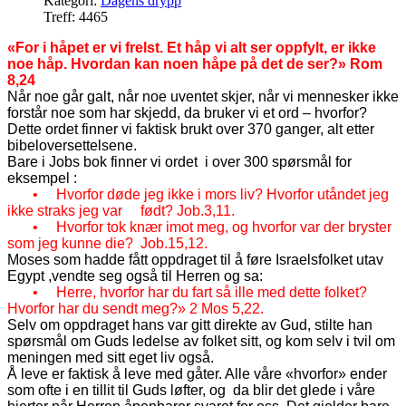
Kategori:
Dagens drypp
Treff: 4465
«For i håpet er vi frelst. Et håp vi alt ser oppfylt, er ikke
noe håp. Hvordan kan noen håpe på det de ser?» Rom
8,24
Når noe går galt, når noe uventet skjer, når vi mennesker ikke
forstår noe som har skjedd, da bruker vi et ord – hvorfor?
Dette ordet finner vi faktisk brukt over 370 ganger, alt etter
bibeloversettelsene.
Bare i Jobs bok finner vi ordet
i over 300 spørsmål for
eksempel :
•
Hvorfor døde jeg ikke i mors liv? Hvorfor utåndet jeg
ikke straks jeg var født? Job.3,11.
•
Hvorfor tok knær imot meg, og hvorfor var der bryster
som jeg kunne die?
Job.15,12.
Moses som hadde fått oppdraget til å føre Israelsfolket utav
Egypt ,vendte seg også til Herren og sa:
•
Herre, hvorfor har du fart så ille med dette folket?
Hvorfor har du sendt meg?» 2 Mos 5,22.
Selv om oppdraget hans var gitt direkte av Gud, stilte han
spørsmål om Guds ledelse av folket sitt, og kom selv i tvil om
meningen med sitt eget liv også.
Å leve er faktisk å leve med gåter. Alle våre «hvorfor» ender
som ofte i en tillit til Guds løfter, og
da blir det glede i våre