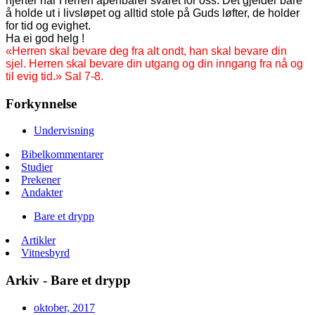
hjerter når Herren åpenbarer svaret for oss. Det gjelder bare
å holde ut i livsløpet og alltid stole på Guds løfter, de holder
for tid og evighet.
Ha ei god helg !
«Herren skal bevare deg fra alt ondt, han skal bevare din
sjel. Herren skal bevare din utgang og din inngang fra nå og
til evig tid.» Sal 7-8.
Forkynnelse
Undervisning
Bibelkommentarer
Studier
Prekener
Andakter
Bare et drypp
Artikler
Vitnesbyrd
Arkiv - Bare et drypp
oktober, 2017