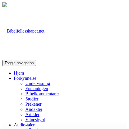
Toggle navigation
Hjem
Forkynnelse
Undervisning
Forsoningen
Bibelkommentarer
Studier
Prekener
Andakter
Artikler
Vitnesbyrd
Audio-taler