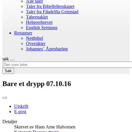
Alle taler
Taler fra Bibelfellesskapet
Taler fra Filadelfia Grimstad
Tabernaklet
Hebreerbrevet
English Sermons
Ressurser
Nettbibel
Oversikter
Johannes´ Åpenbaring
søk …
Søk
Bare et drypp 07.10.16
Utskrift
E-post
Detaljer
Skrevet av
Hans Arne Halvorsen