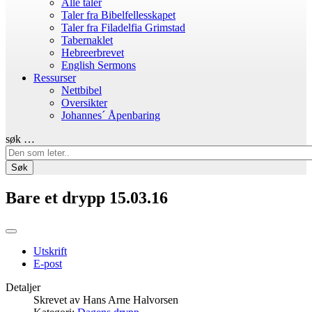
Alle taler
Taler fra Bibelfellesskapet
Taler fra Filadelfia Grimstad
Tabernaklet
Hebreerbrevet
English Sermons
Ressurser
Nettbibel
Oversikter
Johannes´ Åpenbaring
søk …
Søk
Bare et drypp 15.03.16
Utskrift
E-post
Detaljer
Skrevet av
Hans Arne Halvorsen