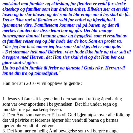
motstand mot familier og ekteskap, for fienden er redd for sterke
ekteskap og familier som har åndens enhet. Bibelen sier at en slår
tusen og to slår titusen og det som to blir enige om å be, skal de få.
Det er ikke rart at fienden er redd for enhet og kjærlighet i
hjemmene våre. Familieteam kommer nå på banen og det vil
merkes i ånden der disse team bor og går. Det blir mange
husgrupper dannet i mange gater og byggefelt, som et resultat av
at familier reiser seg og blir hode der de bor. Som en profet sa,
"der jeg bor bestemmer jeg hva som skal skje, det er min gate."
- Det stemmer helt med Bibelen, vi er hode ikke hale og vi er satt til
å regjere med Herren, det Han sier skal vi si og det Han ber oss
gjøre skal vi gjøre.
Ha tro på din familie til frelse og tjeneste i Guds rike. Herren vil
lønne din tro og tolmodighet."
Han tror at i 2016 vi vil oppleve følgende :
1. Jesus vil føre sitt legeme inn i den samme kraft og åpenbaring
som var over apostlene i begynnelsen. Det blir under, tegn og
mirakler ute på markedsp
l
assen.
2. Den Ånd som var over Elias vil Gud igjen utøse over alle folk, og
det vil påvirke at fedrenes hjerter blir vendt til barna og barnas
hjerter blir vendt til fedrene.
3. Det kommer en hellig Ånd bevegelse som vil berøre mange