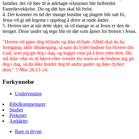
familier, det vil føre til at ødelagte relasjoner blir helbredet.
Famelievekkelse. Du og ditt hus skal bli frelst.
4. Det kommer en tid der mange bundne og plagete blir satt fri,
Jesus vil gi sitt legeme i oppdrag å drive ut onde ånder.
5. Herren sier at når dette skjer, så vil mange se at Jesus er den de
trenger. Disse under og tegn blir en dør som åpner for frelsen i Jesus.
"Herren vil gjøre deg til hode og ikke til hale. Alltid skal du ha
fremgang, aldri tilbakegang, så sant du lyder budene fra Herren din
Gud, som jeg gir deg i dag, og legger vinn på å leve etter dem. Du
må ikke vike av til høyre eller venstre fra noen av de budene jeg gir
deg i dag, så du ikke holder deg til andre guder og ikke dyrker
dem." 5 Mos 28,13-14.
Forkynnelse
Undervisning
Bibelkommentarer
Studier
Prekener
Andakter
Bare et drypp