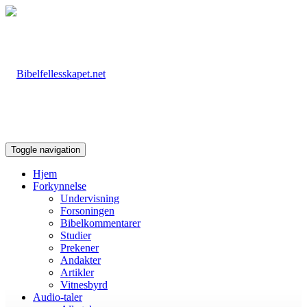
Toggle navigation
Hjem
Forkynnelse
Undervisning
Forsoningen
Bibelkommentarer
Studier
Prekener
Andakter
Artikler
Vitnesbyrd
Audio-taler