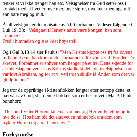
tenker at vi ikke trenger han etc. Velsignelser fra Gud setter oss i
kontakt med at livet er mye mer, mye større, mye mer meningsfullt
enn bare meg og mitt."
Å bli velsignet er det motsatte av å bli forbannet. Vi leser følgende i
Luk 19, 38:
«Velsignet i Herrens navn være kongen, han som
kommer!
Fred i himmelen og ære i det høyeste!»
Og i Gal 3,13-14 sier Paulus:
"Men Kristus kjøpte oss fri fra lovens
forbannelse da han kom under forbannelse for vår skyld. For det står
skrevet: Forbannet er enhver som henger på et tre. Dette skjedde for
at folkeslagene ved Jesus Kristus skulle få del i den velsignelse som
var lovt Abraham, og for at vi ved troen skulle få Ånden som det var
gitt løfte om."
Jeg tror de oppriktige i kristenflokken lengter etter nettopp dette, et
nærvær av Gud, slik denne flokken som er beskrevet i Mal 3,16 ble
bønnhørt:
"De som frykter Herren, talte da sammen,og Herren lyttet og hørte
hva de sa. Hos ham ble det skrevet en minnebok om dem som
frykter Herren og ærer hans navn."
Forkynnelse