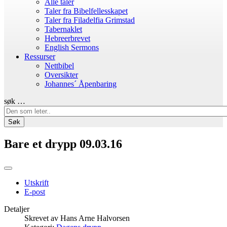
Alle taler
Taler fra Bibelfellesskapet
Taler fra Filadelfia Grimstad
Tabernaklet
Hebreerbrevet
English Sermons
Ressurser
Nettbibel
Oversikter
Johannes´ Åpenbaring
søk …
Søk
Bare et drypp 09.03.16
Utskrift
E-post
Detaljer
Skrevet av
Hans Arne Halvorsen