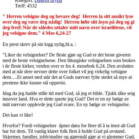
Kategori:
Dagens drypp
Treff: 4532
" Herren velsigne deg og bevare deg! Herren la sitt ansikt lyse
over deg og være deg nådig! Herren løfte sitt åsyn på deg og gi
deg fred! Når de således uttaler mitt navn over israelittene, vil
jeg velsigne dem." 4 Mos 6,24-27
En prest skrev på sin logg nylig,bl.a. :
"Liker du velsignelser? De fleste gjør og Gud er det beste giveren
med de beste velsignelsene. Den litturgiske velsignelsen som brukes
i de fleste kirker, verden over er fra 4. mosebok 6,24. Den avsluttes
med at når dere nevner dette over folket vil jeg virkelig velsigne
dem….Et annet sted står det at Guds nærvær fylte stedet så mye at
prestene ikke kunne stå oppreist.
Idag da jeg hadde stille tid med Gud, så jeg et bilde. Tjukk tåke seig
innover land. Hva er dette spurte jeg Gud? Det er en ny bølge av
mitt nærvær opplevde jeg Gud svare. En ny bølge av velsignelse.
Det kan vi like!
Hvorfor? Fordi velsignelser åpner døra for flere til å ta imot alt Gud
har for dem. Til vanlig klarer folk flest å holde Gud på avstand.
Skjermer, familier, jobb/studier og gjøremål gjør at vi glemmer Gud,