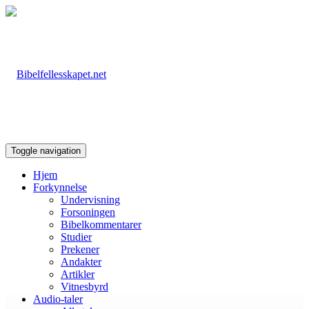
Toggle navigation
Hjem
Forkynnelse
Undervisning
Forsoningen
Bibelkommentarer
Studier
Prekener
Andakter
Artikler
Vitnesbyrd
Audio-taler