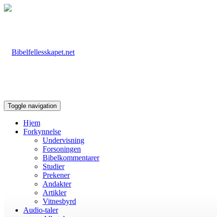
Toggle navigation
Hjem
Forkynnelse
Undervisning
Forsoningen
Bibelkommentarer
Studier
Prekener
Andakter
Artikler
Vitnesbyrd
Audio-taler