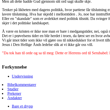
Men alt dette hadde Gud gjennom sitt ord sagt skulle skje.
Tenker på likheten med dagens politikk, hvor partiene får tilslutning m
lavere tilslutning. Hva har skjedd i mellomtiden . Jo, noe har inntruffet
Eller en "skandale" som er avdekket med politisk tilsnitt. Da svinger f
skjer i det politiske landskapet.
Å være en kristen er ikke noe man er bare i medgangstider, nei, også
Det er i prøvelsens tider en blir herdet i troen, da først ser en hvor av
Vi går imot tider som ikke vil gjøre oss til nikkedukker for et hvert 
Jesus i Den Hellige Ånds ledelse slik at vi ikke går oss vill.
"
Da tok han til orde og sa til meg: Dette er Herrens ord til Serubabe
Forkynnelse
Undervisning
Bibelkommentarer
Studier
Prekener
Andakter
Bare et drypp