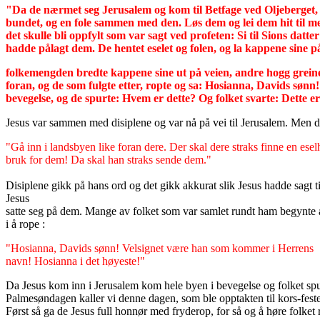
"Da de nærmet seg Jerusalem og kom til Betfage ved Oljeberget, se
bundet, og en fole sammen med den. Løs dem og lei dem hit til me
det skulle bli oppfylt som var sagt ved profeten: Si til Sions datt
hadde pålagt dem. De hentet eselet og folen, og la kappene sine 
folkemengden bredte kappene sine ut på veien, andre hogg grein
foran, og de som fulgte etter, ropte og sa: Hosianna, Davids søn
bevegelse, og de spurte: Hvem er dette? Og folket svarte: Dette er
Jesus var sammen med disiplene og var nå på vei til Jerusalem. Men da 
"Gå inn i landsbyen like foran dere. Der skal dere straks finne en ese
bruk for dem! Da skal han straks sende dem."
Disiplene gikk på hans ord og det gikk akkurat slik Jesus hadde sagt 
Jesus
satte seg på dem. Mange av folket som var samlet rundt ham begynte å
i å rope :
"Hosianna, Davids sønn! Velsignet være han som kommer i Herrens
navn! Hosianna i det høyeste!"
Da Jesus kom inn i Jerusalem kom hele byen i bevegelse og folket spurt
Palmesøndagen kaller vi denne dagen, som ble opptakten til kors-feste
Først så ga de Jesus full honnør med fryderop, for så og å høre folket 