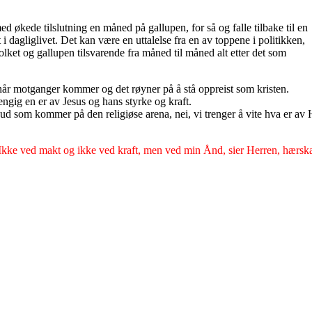
ed økede tilslutning en måned på gallupen, for så og falle tilbake til en
 i dagliglivet. Det kan være en uttalelse fra en av toppene i politikken,
olket og gallupen tilsvarende fra måned til måned alt etter det som
 når motganger kommer og det røyner på å stå oppreist som kristen.
hengig en er av Jesus og hans styrke og kraft.
tilbud som kommer på den religiøse arena, nei, vi trenger å vite hva er a
l: Ikke ved makt og ikke ved kraft, men ved min Ånd, sier Herren, hærs