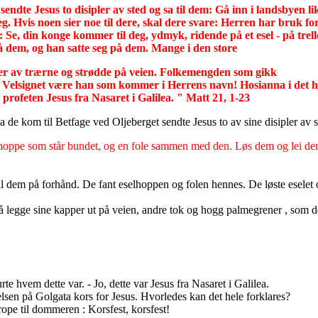
ndte Jesus to disipler av sted og sa til dem: Gå inn i landsbyen li
g. Hvis noen sier noe til dere, skal dere svare: Herren har bruk f
er: Se, din konge kommer til deg, ydmyk, ridende på et esel - på trel
på dem, og han satte seg på dem. Mange i den store
er av trærne og strødde på veien. Folkemengden som gikk
n! Velsignet være han som kommer i Herrens navn! Hosianna i det h
 profeten Jesus fra Nasaret i Galilea. " Matt 21, 1-23
de kom til Betfage ved Oljeberget sendte Jesus to av sine disipler av s
lhoppe som står bundet, og en fole sammen med den. Løs dem og lei dem h
til dem på forhånd. De fant eselhoppen og folen hennes. De løste esele
 legge sine kapper ut på veien, andre tok og hogg palmegrener , som d
e hvem dette var. - Jo, dette var Jesus fra Nasaret i Galilea.
lsen på Golgata kors for Jesus. Hvorledes kan det hele forklares?
rope til dommeren : Korsfest, korsfest!