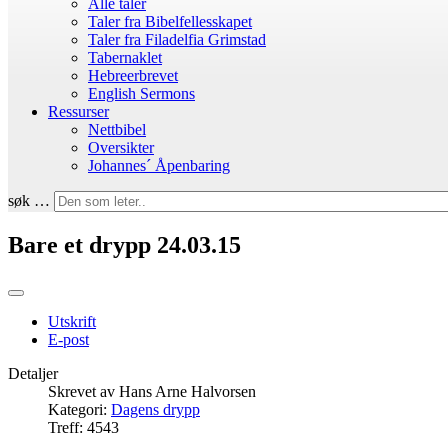
Alle taler
Taler fra Bibelfellesskapet
Taler fra Filadelfia Grimstad
Tabernaklet
Hebreerbrevet
English Sermons
Ressurser
Nettbibel
Oversikter
Johannes´ Åpenbaring
søk …
Bare et drypp 24.03.15
Utskrift
E-post
Detaljer
Skrevet av
Hans Arne Halvorsen
Kategori:
Dagens drypp
Treff: 4543