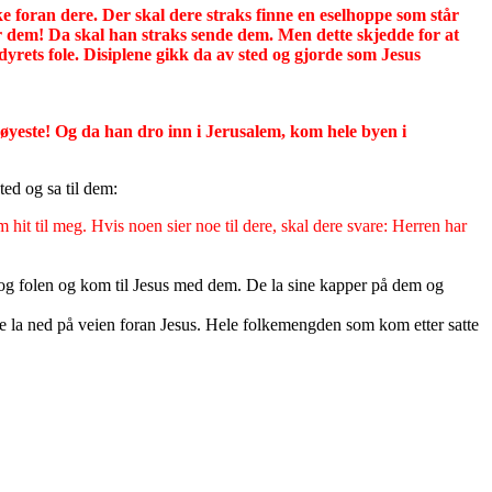
ke foran dere. Der skal dere straks finne en eselhoppe som står
or dem! Da skal han straks sende dem. Men dette skjedde for at
ldyrets fole. Disiplene gikk da av sted og gjorde som Jesus
øyeste! Og da han dro inn i Jerusalem, kom hele byen i
ted og sa til dem:
it til meg. Hvis noen sier noe til dere, skal dere svare: Herren har
t og folen og kom til Jesus med dem. De la sine kapper på dem og
e la ned på veien foran Jesus. Hele folkemengden som kom etter satte