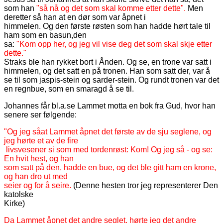
som han
"så nå og det som skal komme etter dette".
Men
deretter så han at en dør som var åpnet i
himmelen. Og den første røsten som han hadde hørt tale til
ham som en basun,den
sa:
"Kom opp her, og jeg vil vise deg det som skal skje etter
dette."
Straks ble han rykket bort i Ånden. Og se, en trone var satt i
himmelen, og det satt en på tronen. Han som satt der, var å
se til som jaspis-stein og sarder-stein. Og rundt tronen var det
en regnbue, som en smaragd å se til.
Johannes får bl.a.se Lammet motta en bok fra Gud, hvor han
senere ser følgende:
"Og jeg såat Lammet åpnet det første av de sju seglene, og
jeg hørte et av de fire
livsvesener si som med tordenrøst: Kom! Og jeg så - og se:
En hvit hest, og han
som satt på den, hadde en bue, og det ble gitt ham en krone,
og han dro ut med
seier og for å seire.
(Denne hesten tror jeg representerer Den
katolske
Kirke)
Da Lammet åpnet det andre seglet, hørte jeg det andre