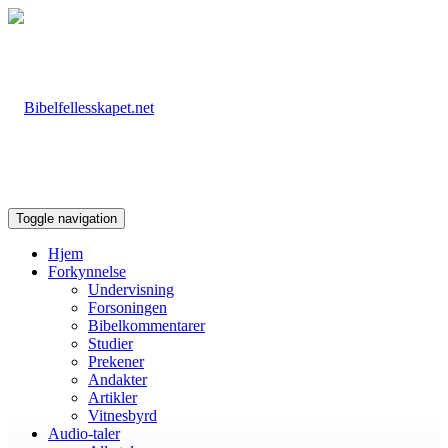
Toggle navigation
Hjem
Forkynnelse
Undervisning
Forsoningen
Bibelkommentarer
Studier
Prekener
Andakter
Artikler
Vitnesbyrd
Audio-taler