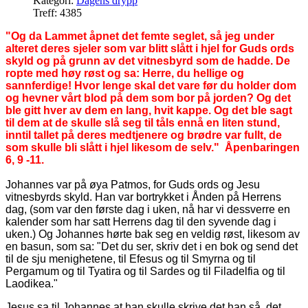
Kategori:
Dagens drypp
Treff: 4385
"Og da Lammet åpnet det femte seglet, så jeg under
alteret deres sjeler som var blitt slått i hjel for Guds ords
skyld og på grunn av det vitnesbyrd som de hadde. De
ropte med høy røst og sa: Herre, du hellige og
sannferdige! Hvor lenge skal det vare før du holder dom
og hevner vårt blod på dem som bor på jorden? Og det
ble gitt hver av dem en lang, hvit kappe. Og det ble sagt
til dem at de skulle slå seg til tåls ennå en liten stund,
inntil tallet på deres medtjenere og brødre var fullt, de
som skulle bli slått i hjel likesom de selv." Åpenbaringen
6, 9 -11.
Johannes var på øya Patmos, for Guds ords og Jesu
vitnesbyrds skyld. Han var bortrykket i Ånden på Herrens
dag, (som var den første dag i uken, nå har vi dessverre en
kalender som har satt Herrens dag til den syvende dag i
uken.) Og Johannes hørte bak seg en veldig røst, likesom av
en basun, som sa: "Det du ser, skriv det i en bok og send det
til de sju menighetene, til Efesus og til Smyrna og til
Pergamum og til Tyatira og til Sardes og til Filadelfia og til
Laodikea."
Jesus sa til Johannes at han skulle skrive det han så, det