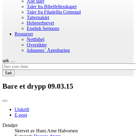
Alle taler
Taler fra Bibelfellesskapet
Taler fra Filadelfia Grimstad
Tabernaklet
Hebreerbrevet
English Sermons
Ressurser
Nettbibel
Oversikter
Johannes´ Åpenbaring
søk …
Søk
Bare et drypp 09.03.15
Utskrift
E-post
Detaljer
Skrevet av
Hans Arne Halvorsen