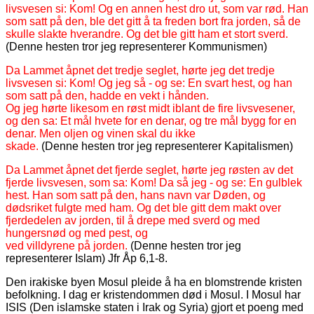
livsvesen si: Kom! Og en annen hest dro ut, som var rød. Han
som satt på den, ble det gitt å ta freden bort fra jorden, så de
skulle slakte hverandre. Og det ble gitt ham et stort sverd.
(Denne hesten tror jeg representerer Kommunismen)
Da Lammet åpnet det tredje seglet, hørte jeg det tredje
livsvesen si: Kom! Og jeg så - og se: En svart hest, og han
som satt på den, hadde en vekt i hånden.
Og jeg hørte likesom en røst midt iblant de fire livsvesener,
og den sa: Et mål hvete for en denar, og tre mål bygg for en
denar. Men oljen og vinen skal du ikke
skade.
(Denne hesten tror jeg representerer Kapitalismen)
Da Lammet åpnet det fjerde seglet, hørte jeg røsten av det
fjerde livsvesen, som sa: Kom! Da så jeg - og se: En gulblek
hest. Han som satt på den, hans navn var Døden, og
dødsriket fulgte med ham. Og det ble gitt dem makt over
fjerdedelen av jorden, til å drepe med sverd og med
hungersnød og med pest, og
ved villdyrene på jorden.
(Denne hesten tror jeg
representerer Islam) Jfr Åp 6,1-8.
Den irakiske byen Mosul pleide å ha en blomstrende kristen
befolkning. I dag er kristendommen død i Mosul. I Mosul har
ISIS (Den islamske staten i Irak og Syria) gjort et poeng med