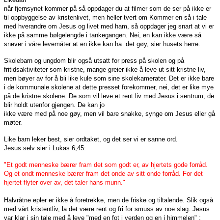
når fjernsynet kommer på så oppdager du at filmer som de ser på ikke er
til oppbyggelse av kristenlivet, men heller tvert om Kommer en så i tale
med hverandre om Jesus og livet med ham, så oppdager jeg snart at vi er
ikke på samme bølgelengde i tankegangen. Nei, en kan ikke være så
snever i våre levemåter at en ikke kan ha det gøy, sier husets herre.
Skolebarn og ungdom blir også utsatt for press på skolen og på
fritidsaktiviteter som kristne, mange greier ikke å leve ut sitt kristne liv,
men bøyer av for å bli like kule som sine skolekamerater. Det er ikke bare
i de kommunale skolene at dette presset forekommer, nei, det er like mye
på de kristne skolene. De som vil leve et rent liv med Jesus i sentrum, de
blir holdt utenfor gjengen. De kan jo
ikke være med på noe gøy, men vil bare snakke, synge om Jesus eller gå
møter.
Like barn leker best, sier ordtaket, og det ser vi er sanne ord.
Jesus selv sier i Lukas 6,45:
"Et godt menneske bærer fram det som godt er, av hjertets gode forråd.
Og et ondt menneske bærer fram det onde av sitt onde forråd. For det
hjertet flyter over av, det taler hans munn."
Halvråtne epler er ikke å foretrekke, men de friske og tiltalende. Slik også
med vårt kristentliv, la det være rent og fri for smuss av noe slag. Jesus
var klar i sin tale med å leve "med en fot i verden og en i himmelen" :