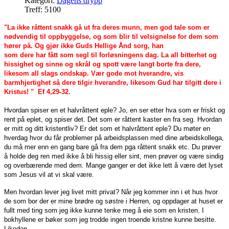
Kategori:
Dagens drypp
Treff: 5100
"La ikke råttent snakk gå ut fra deres munn, men god tale som er
nødvendig til oppbyggelse, og som blir til velsignelse for dem som
hører på. Og gjør ikke Guds Hellige Ånd sorg, han
som dere har fått som segl til forløsningens dag. La all bitterhet og
hissighet og sinne og skrål og spott være langt borte fra dere,
likesom all slags ondskap. Vær gode mot hverandre, vis
barmhjertighet så dere tilgir hverandre, likesom Gud har tilgitt dere i
Kristus! " Ef 4,29-32.
Hvordan spiser en et halvråttent eple? Jo, en ser etter hva som er friskt og
rent på eplet, og spiser det. Det som er råttent kaster en fra seg. Hvordan
er mitt og ditt kristentliv? Er det som et halvråttent eple? Du møter en
hverdag hvor du får problemer på arbeidsplassen med dine arbeidskollega,
du må mer enn en gang bare gå fra dem pga råttent snakk etc. Du prøver
å holde deg ren med ikke å bli hissig eller sint, men prøver og være sindig
og overbærende med dem. Mange ganger er det ikke lett å være det lyset
som Jesus vil at vi skal være.
Men hvordan lever jeg livet mitt privat? Når jeg kommer inn i et hus hvor
de som bor der er mine brødre og søstre i Herren, og oppdager at huset er
fullt med ting som jeg ikke kunne tenke meg å eie som en kristen. I
bokhyllene er bøker som jeg trodde ingen troende kristne kunne besitte.
Likedan