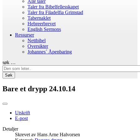
Alle taler
Taler fra Bibelfellesskapet
Taler fra Filadelfia Grimstad
Tabernaklet
Hebreerbrevet
English Sermons
Ressurser
Nettbibel
Oversikter
Johannes´ Åpenbaring
søk …
Søk
Bare et drypp 24.10.14
Utskrift
E-post
Detaljer
Skrevet av
Hans Arne Halvorsen