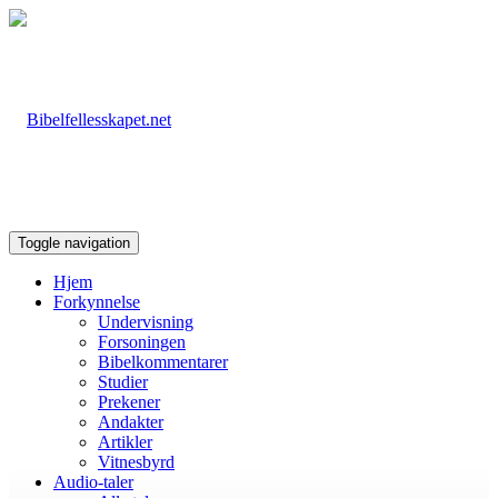
Toggle navigation
Hjem
Forkynnelse
Undervisning
Forsoningen
Bibelkommentarer
Studier
Prekener
Andakter
Artikler
Vitnesbyrd
Audio-taler