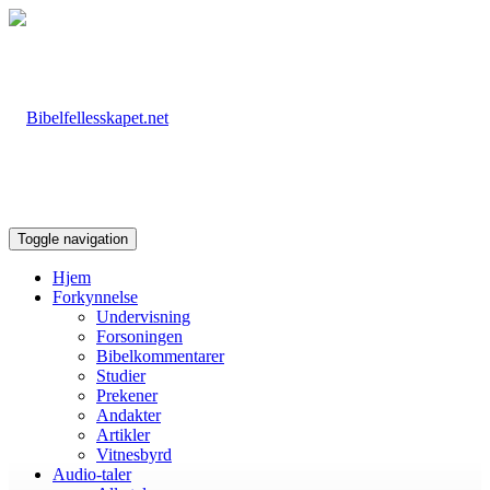
Toggle navigation
Hjem
Forkynnelse
Undervisning
Forsoningen
Bibelkommentarer
Studier
Prekener
Andakter
Artikler
Vitnesbyrd
Audio-taler