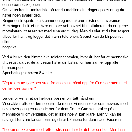
denne bønneaksjonen.
Om vi tenker litt mekanisk, så tar du mobilen din, ringer opp et nr og du
hører noen svarer deg.
Ringer du til kjente, så kjenner du og mottakeren røstene til hverandre.
Men ringer du til et nr, hvor du bare vet navnet til mottakeren, da er gjerne
mottakeren litt reservert med sine ord til deg. Men du sier at du har et godt
tilbud for ham, og legger det fram i telefonen. Svaret kan da bli positivt
eller
negativt.
Ved å bruke den himmelske telefonsentralen, hvor du ber for et menneske
til Jesus, da vet du at Jesus hører din bønn, for han samler opp alle
bønneropene.
Åpenbaringensboken 8,4 sier:
"Og røken av røkelsen steg fra engelens hånd opp for Gud sammen med
de helliges bønner."
Så derfor vet vi at de helliges bønner blir tatt hånd om.
Vi snakker ofte om bønnebarn. Da mener vi mennesker som nevnes med
navn hver gang en troende ber for dem.Det er Gud som kaller på et
menneske til omvendelse, det er ikke noe vi kan klare. Men vi kan be
navngitt for våre landsmenn, og da er bønnene for dem nådd Faderen.
"Herren er ikke sen med løftet, slik noen holder det for senhet. Men han