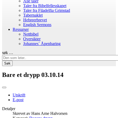
Alle taler
Taler fra Bibelfellesskapet
Taler fra Filadelfia Grimstad
Tabernaklet
Hebreerbrevet
English Sermons
Ressurser
Nettbibel
Oversikter
Johannes´ Åpenbaring
søk …
Søk
Bare et drypp 03.10.14
Utskrift
E-post
Detaljer
Skrevet av
Hans Arne Halvorsen