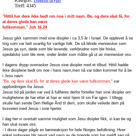
Kategori:
Dagens drypp
Treff: 4345
"Hittil har dere ikke bedt om noe i mitt navn. Be, og dere skal få, for
at deres glede kan være
fullkommen." Joh 16,24
Jesus gikk sammen med sine disipler i ca 3,5 år i Israel. De opplevet å se
ting som var helt uvanlig for vanlige folk. De så blinde mennesker som
Jesus ga syn, døde som ble levende, verkbrudne som ble friske,
spedalske som ble rene, onder ånder som måtte gå ut av mennesker osv.
I dagens drypp overrasker Jesus sine disipler med et tilbud. Hittil hadde
ikke disiplene bedt om noe i hans navn,men nå var tiden kommet for å be
i Jesu navn.
"Be, og dere skal få, for at deres glede kan være fullkommen,"
var
oppfordringen fra Jesus.
Jesus tid på jorden var ved å fullføres derfor forteller han sine disipler om
mulighetene de har etter at han er reist hjem til sin Far igjen. I tillegg
skulle han sende Den Hellige Ånd til dem, som skulle veilede dem på
livsveien med Jesus i sine hjerter.
I dag her vi overtatt samme mulighet som Jesu disipler fikk, vi kan be og
han skal svare oss.
- I disse dager pågår en bønneaksjon for hele Norges befolkning. Hver
enkel innbygger blir nevnt ved navn av de troende som har meldt seg på